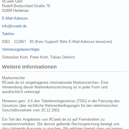
RCweb GbR
Rudolf-Breitscheid-Straße 76
01809 Heidenau
E-Mail-Adresse
info@rcweb.de
Telefon
0351 212967 83 (Kein Support! Bitte E-Mail-Adresse benutzen)
Vertretungsberechtigte
Sebastian Kroh, Peter Kroh, Tobias Dietrich
Weitere Informationen
Markenrechte
RCweb.de ist eingetragenes internationale Markenzeichen. Eine
Verwendung dieser Markenkennzeichnung ist in jeder Form und
ausdrücklich untersagt.
Hinweise gem. § 6 des Teledienstegesetzes (TDG) in der Fassung des
Gesetzes über rechtliche Rahmenbedingungen für den elektronischen
Geschäftsverkehr vom 20.12.2001
Ein Teil des Angebotes von RCweb.de ist auf Fremdseiten zu
verweisen/verlinken. Die derzeit geltende Rechssprechung bewegt uns
dazu folgende Aussage zu machen: Wir erklären hiermit dass wir keinen