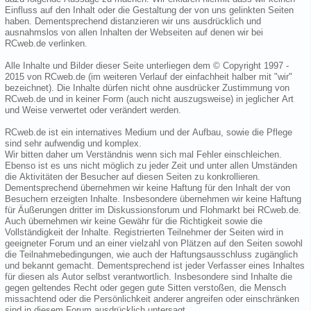
Einfluss auf den Inhalt oder die Gestaltung der von uns gelinkten Seiten
haben. Dementsprechend distanzieren wir uns ausdrücklich und
ausnahmslos von allen Inhalten der Webseiten auf denen wir bei
RCweb.de verlinken.
Alle Inhalte und Bilder dieser Seite unterliegen dem © Copyright 1997 -
2015 von RCweb.de (im weiteren Verlauf der einfachheit halber mit "wir"
bezeichnet). Die Inhalte dürfen nicht ohne ausdrücker Zustimmung von
RCweb.de und in keiner Form (auch nicht auszugsweise) in jeglicher Art
und Weise verwertet oder verändert werden.
RCweb.de ist ein internatives Medium und der Aufbau, sowie die Pflege
sind sehr aufwendig und komplex.
Wir bitten daher um Verständnis wenn sich mal Fehler einschleichen.
Ebenso ist es uns nicht möglich zu jeder Zeit und unter allen Umständen
die Aktivitäten der Besucher auf diesen Seiten zu konkrollieren.
Dementsprechend übernehmen wir keine Haftung für den Inhalt der von
Besuchern erzeigten Inhalte. Insbesondere übernehmen wir keine Haftung
für Äußerungen dritter im Diskussionsforum und Flohmarkt bei RCweb.de.
Auch übernehmen wir keine Gewähr für die Richtigkeit sowie die
Vollständigkeit der Inhalte. Registrierten Teilnehmer der Seiten wird in
geeigneter Forum und an einer vielzahl von Plätzen auf den Seiten sowohl
die Teilnahmebedingungen, wie auch der Haftungsausschluss zugänglich
und bekannt gemacht. Dementsprechend ist jeder Verfasser eines Inhaltes
für diesen als Autor selbst verantwortlich. Insbesondere sind Inhalte die
gegen geltendes Recht oder gegen gute Sitten verstoßen, die Mensch
missachtend oder die Persönlichkeit anderer angreifen oder einschränken
sind in diesem Forum ausdrücklich untersagt.