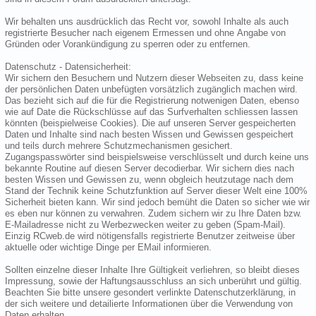
Wir behalten uns ausdrücklich das Recht vor, sowohl Inhalte als auch
registrierte Besucher nach eigenem Ermessen und ohne Angabe von
Gründen oder Vorankündigung zu sperren oder zu entfernen.
Datenschutz - Datensicherheit:
Wir sichern den Besuchern und Nutzern dieser Webseiten zu, dass keine
der persönlichen Daten unbefügten vorsätzlich zugänglich machen wird.
Das bezieht sich auf die für die Registrierung notwenigen Daten, ebenso
wie auf Date die Rückschlüsse auf das Surfverhalten schliessen lassen
könnten (beispielweise Cookies). Die auf unseren Server gespeicherten
Daten und Inhalte sind nach besten Wissen und Gewissen gespeichert
und teils durch mehrere Schutzmechanismen gesichert.
Zugangspasswörter sind beispielsweise verschlüsselt und durch keine uns
bekannte Routine auf diesen Server decodierbar. Wir sichern dies nach
besten Wissen und Gewissen zu, wenn obgleich heutzutage nach dem
Stand der Technik keine Schutzfunktion auf Server dieser Welt eine 100%
Sicherheit bieten kann. Wir sind jedoch bemüht die Daten so sicher wie wir
es eben nur können zu verwahren. Zudem sichern wir zu Ihre Daten bzw.
E-Mailadresse nicht zu Werbezwecken weiter zu geben (Spam-Mail).
Einzig RCweb.de wird nötigensfalls registrierte Benutzer zeitweise über
aktuelle oder wichtige Dinge per EMail informieren.
Sollten einzelne dieser Inhalte Ihre Gültigkeit verliehren, so bleibt dieses
Impressung, sowie der Haftungsausschluss an sich unberührt und gültig.
Beachten Sie bitte unsere gesondert verlinkte Datenschutzerklärung, in
der sich weitere und detailierte Informationen über die Verwendung von
Daten erhalten.