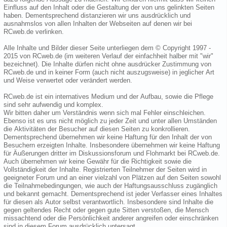
Einfluss auf den Inhalt oder die Gestaltung der von uns gelinkten Seiten
haben. Dementsprechend distanzieren wir uns ausdrücklich und
ausnahmslos von allen Inhalten der Webseiten auf denen wir bei
RCweb.de verlinken.
Alle Inhalte und Bilder dieser Seite unterliegen dem © Copyright 1997 -
2015 von RCweb.de (im weiteren Verlauf der einfachheit halber mit "wir"
bezeichnet). Die Inhalte dürfen nicht ohne ausdrücker Zustimmung von
RCweb.de und in keiner Form (auch nicht auszugsweise) in jeglicher Art
und Weise verwertet oder verändert werden.
RCweb.de ist ein internatives Medium und der Aufbau, sowie die Pflege
sind sehr aufwendig und komplex.
Wir bitten daher um Verständnis wenn sich mal Fehler einschleichen.
Ebenso ist es uns nicht möglich zu jeder Zeit und unter allen Umständen
die Aktivitäten der Besucher auf diesen Seiten zu konkrollieren.
Dementsprechend übernehmen wir keine Haftung für den Inhalt der von
Besuchern erzeigten Inhalte. Insbesondere übernehmen wir keine Haftung
für Äußerungen dritter im Diskussionsforum und Flohmarkt bei RCweb.de.
Auch übernehmen wir keine Gewähr für die Richtigkeit sowie die
Vollständigkeit der Inhalte. Registrierten Teilnehmer der Seiten wird in
geeigneter Forum und an einer vielzahl von Plätzen auf den Seiten sowohl
die Teilnahmebedingungen, wie auch der Haftungsausschluss zugänglich
und bekannt gemacht. Dementsprechend ist jeder Verfasser eines Inhaltes
für diesen als Autor selbst verantwortlich. Insbesondere sind Inhalte die
gegen geltendes Recht oder gegen gute Sitten verstoßen, die Mensch
missachtend oder die Persönlichkeit anderer angreifen oder einschränken
sind in diesem Forum ausdrücklich untersagt.