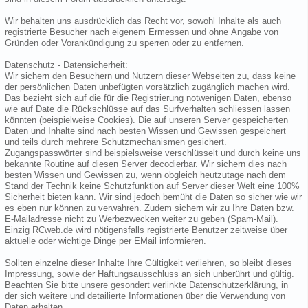
Wir behalten uns ausdrücklich das Recht vor, sowohl Inhalte als auch
registrierte Besucher nach eigenem Ermessen und ohne Angabe von
Gründen oder Vorankündigung zu sperren oder zu entfernen.
Datenschutz - Datensicherheit:
Wir sichern den Besuchern und Nutzern dieser Webseiten zu, dass keine
der persönlichen Daten unbefügten vorsätzlich zugänglich machen wird.
Das bezieht sich auf die für die Registrierung notwenigen Daten, ebenso
wie auf Date die Rückschlüsse auf das Surfverhalten schliessen lassen
könnten (beispielweise Cookies). Die auf unseren Server gespeicherten
Daten und Inhalte sind nach besten Wissen und Gewissen gespeichert
und teils durch mehrere Schutzmechanismen gesichert.
Zugangspasswörter sind beispielsweise verschlüsselt und durch keine uns
bekannte Routine auf diesen Server decodierbar. Wir sichern dies nach
besten Wissen und Gewissen zu, wenn obgleich heutzutage nach dem
Stand der Technik keine Schutzfunktion auf Server dieser Welt eine 100%
Sicherheit bieten kann. Wir sind jedoch bemüht die Daten so sicher wie wir
es eben nur können zu verwahren. Zudem sichern wir zu Ihre Daten bzw.
E-Mailadresse nicht zu Werbezwecken weiter zu geben (Spam-Mail).
Einzig RCweb.de wird nötigensfalls registrierte Benutzer zeitweise über
aktuelle oder wichtige Dinge per EMail informieren.
Sollten einzelne dieser Inhalte Ihre Gültigkeit verliehren, so bleibt dieses
Impressung, sowie der Haftungsausschluss an sich unberührt und gültig.
Beachten Sie bitte unsere gesondert verlinkte Datenschutzerklärung, in
der sich weitere und detailierte Informationen über die Verwendung von
Daten erhalten.