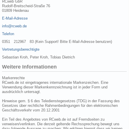
RCweb GbR
Rudolf-Breitscheid-Straße 76
01809 Heidenau
E-Mail-Adresse
info@rcweb.de
Telefon
0351 212967 83 (Kein Support! Bitte E-Mail-Adresse benutzen)
Vertretungsberechtigte
Sebastian Kroh, Peter Kroh, Tobias Dietrich
Weitere Informationen
Markenrechte
RCweb.de ist eingetragenes internationale Markenzeichen. Eine
Verwendung dieser Markenkennzeichnung ist in jeder Form und
ausdrücklich untersagt.
Hinweise gem. § 6 des Teledienstegesetzes (TDG) in der Fassung des
Gesetzes über rechtliche Rahmenbedingungen für den elektronischen
Geschäftsverkehr vom 20.12.2001
Ein Teil des Angebotes von RCweb.de ist auf Fremdseiten zu
verweisen/verlinken. Die derzeit geltende Rechssprechung bewegt uns
dazu folgende Aussage zu machen: Wir erklären hiermit dass wir keinen