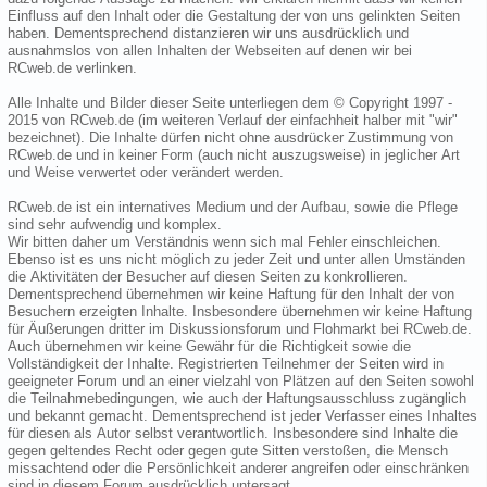
Einfluss auf den Inhalt oder die Gestaltung der von uns gelinkten Seiten
haben. Dementsprechend distanzieren wir uns ausdrücklich und
ausnahmslos von allen Inhalten der Webseiten auf denen wir bei
RCweb.de verlinken.
Alle Inhalte und Bilder dieser Seite unterliegen dem © Copyright 1997 -
2015 von RCweb.de (im weiteren Verlauf der einfachheit halber mit "wir"
bezeichnet). Die Inhalte dürfen nicht ohne ausdrücker Zustimmung von
RCweb.de und in keiner Form (auch nicht auszugsweise) in jeglicher Art
und Weise verwertet oder verändert werden.
RCweb.de ist ein internatives Medium und der Aufbau, sowie die Pflege
sind sehr aufwendig und komplex.
Wir bitten daher um Verständnis wenn sich mal Fehler einschleichen.
Ebenso ist es uns nicht möglich zu jeder Zeit und unter allen Umständen
die Aktivitäten der Besucher auf diesen Seiten zu konkrollieren.
Dementsprechend übernehmen wir keine Haftung für den Inhalt der von
Besuchern erzeigten Inhalte. Insbesondere übernehmen wir keine Haftung
für Äußerungen dritter im Diskussionsforum und Flohmarkt bei RCweb.de.
Auch übernehmen wir keine Gewähr für die Richtigkeit sowie die
Vollständigkeit der Inhalte. Registrierten Teilnehmer der Seiten wird in
geeigneter Forum und an einer vielzahl von Plätzen auf den Seiten sowohl
die Teilnahmebedingungen, wie auch der Haftungsausschluss zugänglich
und bekannt gemacht. Dementsprechend ist jeder Verfasser eines Inhaltes
für diesen als Autor selbst verantwortlich. Insbesondere sind Inhalte die
gegen geltendes Recht oder gegen gute Sitten verstoßen, die Mensch
missachtend oder die Persönlichkeit anderer angreifen oder einschränken
sind in diesem Forum ausdrücklich untersagt.