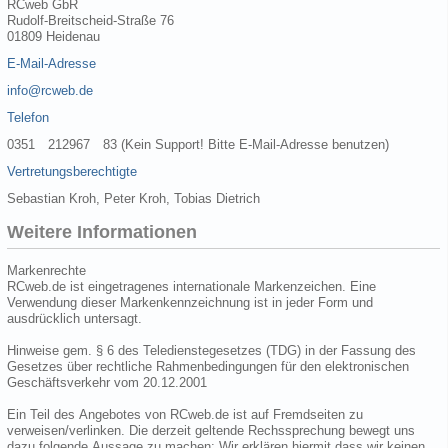
RCweb GbR
Rudolf-Breitscheid-Straße 76
01809 Heidenau
E-Mail-Adresse
info@rcweb.de
Telefon
0351 212967 83 (Kein Support! Bitte E-Mail-Adresse benutzen)
Vertretungsberechtigte
Sebastian Kroh, Peter Kroh, Tobias Dietrich
Weitere Informationen
Markenrechte
RCweb.de ist eingetragenes internationale Markenzeichen. Eine
Verwendung dieser Markenkennzeichnung ist in jeder Form und
ausdrücklich untersagt.
Hinweise gem. § 6 des Teledienstegesetzes (TDG) in der Fassung des
Gesetzes über rechtliche Rahmenbedingungen für den elektronischen
Geschäftsverkehr vom 20.12.2001
Ein Teil des Angebotes von RCweb.de ist auf Fremdseiten zu
verweisen/verlinken. Die derzeit geltende Rechssprechung bewegt uns
dazu folgende Aussage zu machen: Wir erklären hiermit dass wir keinen