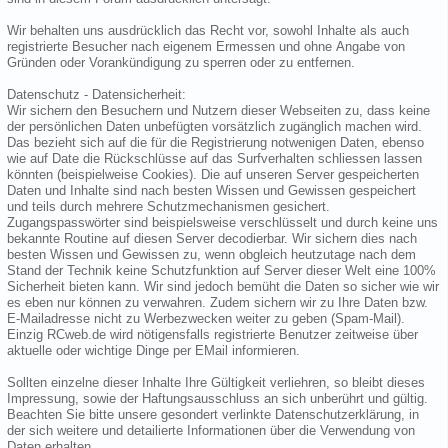
Wir behalten uns ausdrücklich das Recht vor, sowohl Inhalte als auch
registrierte Besucher nach eigenem Ermessen und ohne Angabe von
Gründen oder Vorankündigung zu sperren oder zu entfernen.
Datenschutz - Datensicherheit:
Wir sichern den Besuchern und Nutzern dieser Webseiten zu, dass keine
der persönlichen Daten unbefügten vorsätzlich zugänglich machen wird.
Das bezieht sich auf die für die Registrierung notwenigen Daten, ebenso
wie auf Date die Rückschlüsse auf das Surfverhalten schliessen lassen
könnten (beispielweise Cookies). Die auf unseren Server gespeicherten
Daten und Inhalte sind nach besten Wissen und Gewissen gespeichert
und teils durch mehrere Schutzmechanismen gesichert.
Zugangspasswörter sind beispielsweise verschlüsselt und durch keine uns
bekannte Routine auf diesen Server decodierbar. Wir sichern dies nach
besten Wissen und Gewissen zu, wenn obgleich heutzutage nach dem
Stand der Technik keine Schutzfunktion auf Server dieser Welt eine 100%
Sicherheit bieten kann. Wir sind jedoch bemüht die Daten so sicher wie wir
es eben nur können zu verwahren. Zudem sichern wir zu Ihre Daten bzw.
E-Mailadresse nicht zu Werbezwecken weiter zu geben (Spam-Mail).
Einzig RCweb.de wird nötigensfalls registrierte Benutzer zeitweise über
aktuelle oder wichtige Dinge per EMail informieren.
Sollten einzelne dieser Inhalte Ihre Gültigkeit verliehren, so bleibt dieses
Impressung, sowie der Haftungsausschluss an sich unberührt und gültig.
Beachten Sie bitte unsere gesondert verlinkte Datenschutzerklärung, in
der sich weitere und detailierte Informationen über die Verwendung von
Daten erhalten.