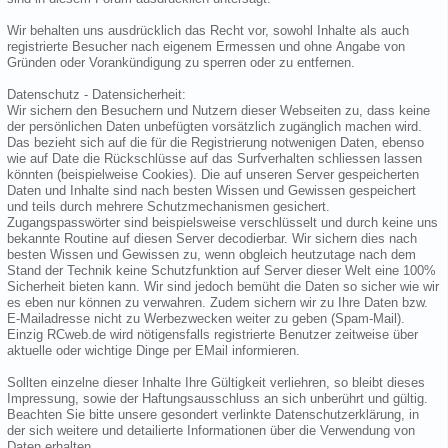
Wir behalten uns ausdrücklich das Recht vor, sowohl Inhalte als auch
registrierte Besucher nach eigenem Ermessen und ohne Angabe von
Gründen oder Vorankündigung zu sperren oder zu entfernen.
Datenschutz - Datensicherheit:
Wir sichern den Besuchern und Nutzern dieser Webseiten zu, dass keine
der persönlichen Daten unbefügten vorsätzlich zugänglich machen wird.
Das bezieht sich auf die für die Registrierung notwenigen Daten, ebenso
wie auf Date die Rückschlüsse auf das Surfverhalten schliessen lassen
könnten (beispielweise Cookies). Die auf unseren Server gespeicherten
Daten und Inhalte sind nach besten Wissen und Gewissen gespeichert
und teils durch mehrere Schutzmechanismen gesichert.
Zugangspasswörter sind beispielsweise verschlüsselt und durch keine uns
bekannte Routine auf diesen Server decodierbar. Wir sichern dies nach
besten Wissen und Gewissen zu, wenn obgleich heutzutage nach dem
Stand der Technik keine Schutzfunktion auf Server dieser Welt eine 100%
Sicherheit bieten kann. Wir sind jedoch bemüht die Daten so sicher wie wir
es eben nur können zu verwahren. Zudem sichern wir zu Ihre Daten bzw.
E-Mailadresse nicht zu Werbezwecken weiter zu geben (Spam-Mail).
Einzig RCweb.de wird nötigensfalls registrierte Benutzer zeitweise über
aktuelle oder wichtige Dinge per EMail informieren.
Sollten einzelne dieser Inhalte Ihre Gültigkeit verliehren, so bleibt dieses
Impressung, sowie der Haftungsausschluss an sich unberührt und gültig.
Beachten Sie bitte unsere gesondert verlinkte Datenschutzerklärung, in
der sich weitere und detailierte Informationen über die Verwendung von
Daten erhalten.