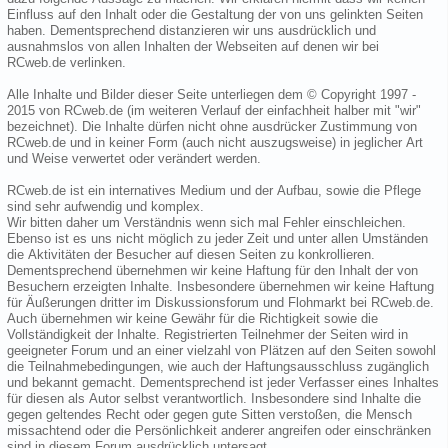
Einfluss auf den Inhalt oder die Gestaltung der von uns gelinkten Seiten
haben. Dementsprechend distanzieren wir uns ausdrücklich und
ausnahmslos von allen Inhalten der Webseiten auf denen wir bei
RCweb.de verlinken.
Alle Inhalte und Bilder dieser Seite unterliegen dem © Copyright 1997 -
2015 von RCweb.de (im weiteren Verlauf der einfachheit halber mit "wir"
bezeichnet). Die Inhalte dürfen nicht ohne ausdrücker Zustimmung von
RCweb.de und in keiner Form (auch nicht auszugsweise) in jeglicher Art
und Weise verwertet oder verändert werden.
RCweb.de ist ein internatives Medium und der Aufbau, sowie die Pflege
sind sehr aufwendig und komplex.
Wir bitten daher um Verständnis wenn sich mal Fehler einschleichen.
Ebenso ist es uns nicht möglich zu jeder Zeit und unter allen Umständen
die Aktivitäten der Besucher auf diesen Seiten zu konkrollieren.
Dementsprechend übernehmen wir keine Haftung für den Inhalt der von
Besuchern erzeigten Inhalte. Insbesondere übernehmen wir keine Haftung
für Äußerungen dritter im Diskussionsforum und Flohmarkt bei RCweb.de.
Auch übernehmen wir keine Gewähr für die Richtigkeit sowie die
Vollständigkeit der Inhalte. Registrierten Teilnehmer der Seiten wird in
geeigneter Forum und an einer vielzahl von Plätzen auf den Seiten sowohl
die Teilnahmebedingungen, wie auch der Haftungsausschluss zugänglich
und bekannt gemacht. Dementsprechend ist jeder Verfasser eines Inhaltes
für diesen als Autor selbst verantwortlich. Insbesondere sind Inhalte die
gegen geltendes Recht oder gegen gute Sitten verstoßen, die Mensch
missachtend oder die Persönlichkeit anderer angreifen oder einschränken
sind in diesem Forum ausdrücklich untersagt.