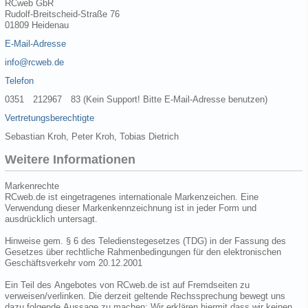
RCweb GbR
Rudolf-Breitscheid-Straße 76
01809 Heidenau
E-Mail-Adresse
info@rcweb.de
Telefon
0351 212967 83 (Kein Support! Bitte E-Mail-Adresse benutzen)
Vertretungsberechtigte
Sebastian Kroh, Peter Kroh, Tobias Dietrich
Weitere Informationen
Markenrechte
RCweb.de ist eingetragenes internationale Markenzeichen. Eine
Verwendung dieser Markenkennzeichnung ist in jeder Form und
ausdrücklich untersagt.
Hinweise gem. § 6 des Teledienstegesetzes (TDG) in der Fassung des
Gesetzes über rechtliche Rahmenbedingungen für den elektronischen
Geschäftsverkehr vom 20.12.2001
Ein Teil des Angebotes von RCweb.de ist auf Fremdseiten zu
verweisen/verlinken. Die derzeit geltende Rechssprechung bewegt uns
dazu folgende Aussage zu machen: Wir erklären hiermit dass wir keinen