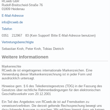
RCweb GbR
Rudolf-Breitscheid-Straße 76
01809 Heidenau
E-Mail-Adresse
info@rcweb.de
Telefon
0351 212967 83 (Kein Support! Bitte E-Mail-Adresse benutzen)
Vertretungsberechtigte
Sebastian Kroh, Peter Kroh, Tobias Dietrich
Weitere Informationen
Markenrechte
RCweb.de ist eingetragenes internationale Markenzeichen. Eine
Verwendung dieser Markenkennzeichnung ist in jeder Form und
ausdrücklich untersagt.
Hinweise gem. § 6 des Teledienstegesetzes (TDG) in der Fassung des
Gesetzes über rechtliche Rahmenbedingungen für den elektronischen
Geschäftsverkehr vom 20.12.2001
Ein Teil des Angebotes von RCweb.de ist auf Fremdseiten zu
verweisen/verlinken. Die derzeit geltende Rechssprechung bewegt uns
dazu folgende Aussage zu machen: Wir erklären hiermit dass wir keinen