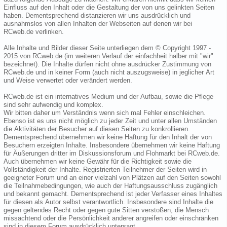
Einfluss auf den Inhalt oder die Gestaltung der von uns gelinkten Seiten
haben. Dementsprechend distanzieren wir uns ausdrücklich und
ausnahmslos von allen Inhalten der Webseiten auf denen wir bei
RCweb.de verlinken.
Alle Inhalte und Bilder dieser Seite unterliegen dem © Copyright 1997 -
2015 von RCweb.de (im weiteren Verlauf der einfachheit halber mit "wir"
bezeichnet). Die Inhalte dürfen nicht ohne ausdrücker Zustimmung von
RCweb.de und in keiner Form (auch nicht auszugsweise) in jeglicher Art
und Weise verwertet oder verändert werden.
RCweb.de ist ein internatives Medium und der Aufbau, sowie die Pflege
sind sehr aufwendig und komplex.
Wir bitten daher um Verständnis wenn sich mal Fehler einschleichen.
Ebenso ist es uns nicht möglich zu jeder Zeit und unter allen Umständen
die Aktivitäten der Besucher auf diesen Seiten zu konkrollieren.
Dementsprechend übernehmen wir keine Haftung für den Inhalt der von
Besuchern erzeigten Inhalte. Insbesondere übernehmen wir keine Haftung
für Äußerungen dritter im Diskussionsforum und Flohmarkt bei RCweb.de.
Auch übernehmen wir keine Gewähr für die Richtigkeit sowie die
Vollständigkeit der Inhalte. Registrierten Teilnehmer der Seiten wird in
geeigneter Forum und an einer vielzahl von Plätzen auf den Seiten sowohl
die Teilnahmebedingungen, wie auch der Haftungsausschluss zugänglich
und bekannt gemacht. Dementsprechend ist jeder Verfasser eines Inhaltes
für diesen als Autor selbst verantwortlich. Insbesondere sind Inhalte die
gegen geltendes Recht oder gegen gute Sitten verstoßen, die Mensch
missachtend oder die Persönlichkeit anderer angreifen oder einschränken
sind in diesem Forum ausdrücklich untersagt.