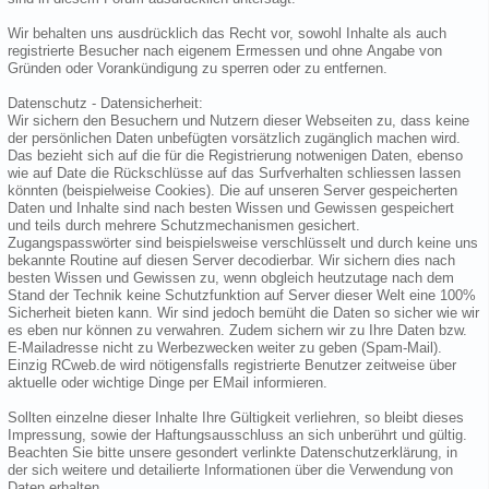
Wir behalten uns ausdrücklich das Recht vor, sowohl Inhalte als auch
registrierte Besucher nach eigenem Ermessen und ohne Angabe von
Gründen oder Vorankündigung zu sperren oder zu entfernen.
Datenschutz - Datensicherheit:
Wir sichern den Besuchern und Nutzern dieser Webseiten zu, dass keine
der persönlichen Daten unbefügten vorsätzlich zugänglich machen wird.
Das bezieht sich auf die für die Registrierung notwenigen Daten, ebenso
wie auf Date die Rückschlüsse auf das Surfverhalten schliessen lassen
könnten (beispielweise Cookies). Die auf unseren Server gespeicherten
Daten und Inhalte sind nach besten Wissen und Gewissen gespeichert
und teils durch mehrere Schutzmechanismen gesichert.
Zugangspasswörter sind beispielsweise verschlüsselt und durch keine uns
bekannte Routine auf diesen Server decodierbar. Wir sichern dies nach
besten Wissen und Gewissen zu, wenn obgleich heutzutage nach dem
Stand der Technik keine Schutzfunktion auf Server dieser Welt eine 100%
Sicherheit bieten kann. Wir sind jedoch bemüht die Daten so sicher wie wir
es eben nur können zu verwahren. Zudem sichern wir zu Ihre Daten bzw.
E-Mailadresse nicht zu Werbezwecken weiter zu geben (Spam-Mail).
Einzig RCweb.de wird nötigensfalls registrierte Benutzer zeitweise über
aktuelle oder wichtige Dinge per EMail informieren.
Sollten einzelne dieser Inhalte Ihre Gültigkeit verliehren, so bleibt dieses
Impressung, sowie der Haftungsausschluss an sich unberührt und gültig.
Beachten Sie bitte unsere gesondert verlinkte Datenschutzerklärung, in
der sich weitere und detailierte Informationen über die Verwendung von
Daten erhalten.