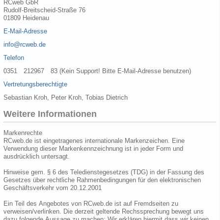
RCweb GbR
Rudolf-Breitscheid-Straße 76
01809 Heidenau
E-Mail-Adresse
info@rcweb.de
Telefon
0351 212967 83 (Kein Support! Bitte E-Mail-Adresse benutzen)
Vertretungsberechtigte
Sebastian Kroh, Peter Kroh, Tobias Dietrich
Weitere Informationen
Markenrechte
RCweb.de ist eingetragenes internationale Markenzeichen. Eine
Verwendung dieser Markenkennzeichnung ist in jeder Form und
ausdrücklich untersagt.
Hinweise gem. § 6 des Teledienstegesetzes (TDG) in der Fassung des
Gesetzes über rechtliche Rahmenbedingungen für den elektronischen
Geschäftsverkehr vom 20.12.2001
Ein Teil des Angebotes von RCweb.de ist auf Fremdseiten zu
verweisen/verlinken. Die derzeit geltende Rechssprechung bewegt uns
dazu folgende Aussage zu machen: Wir erklären hiermit dass wir keinen