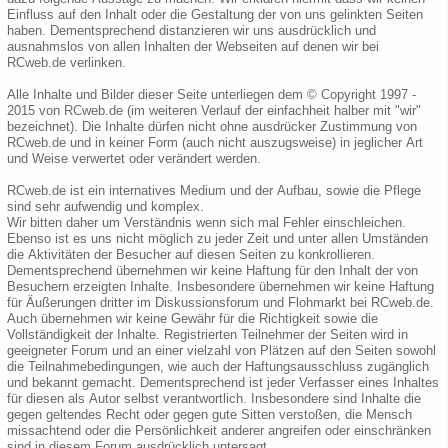
Einfluss auf den Inhalt oder die Gestaltung der von uns gelinkten Seiten
haben. Dementsprechend distanzieren wir uns ausdrücklich und
ausnahmslos von allen Inhalten der Webseiten auf denen wir bei
RCweb.de verlinken.
Alle Inhalte und Bilder dieser Seite unterliegen dem © Copyright 1997 -
2015 von RCweb.de (im weiteren Verlauf der einfachheit halber mit "wir"
bezeichnet). Die Inhalte dürfen nicht ohne ausdrücker Zustimmung von
RCweb.de und in keiner Form (auch nicht auszugsweise) in jeglicher Art
und Weise verwertet oder verändert werden.
RCweb.de ist ein internatives Medium und der Aufbau, sowie die Pflege
sind sehr aufwendig und komplex.
Wir bitten daher um Verständnis wenn sich mal Fehler einschleichen.
Ebenso ist es uns nicht möglich zu jeder Zeit und unter allen Umständen
die Aktivitäten der Besucher auf diesen Seiten zu konkrollieren.
Dementsprechend übernehmen wir keine Haftung für den Inhalt der von
Besuchern erzeigten Inhalte. Insbesondere übernehmen wir keine Haftung
für Äußerungen dritter im Diskussionsforum und Flohmarkt bei RCweb.de.
Auch übernehmen wir keine Gewähr für die Richtigkeit sowie die
Vollständigkeit der Inhalte. Registrierten Teilnehmer der Seiten wird in
geeigneter Forum und an einer vielzahl von Plätzen auf den Seiten sowohl
die Teilnahmebedingungen, wie auch der Haftungsausschluss zugänglich
und bekannt gemacht. Dementsprechend ist jeder Verfasser eines Inhaltes
für diesen als Autor selbst verantwortlich. Insbesondere sind Inhalte die
gegen geltendes Recht oder gegen gute Sitten verstoßen, die Mensch
missachtend oder die Persönlichkeit anderer angreifen oder einschränken
sind in diesem Forum ausdrücklich untersagt.