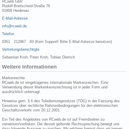
RCweb GbR
Rudolf-Breitscheid-Straße 76
01809 Heidenau
E-Mail-Adresse
info@rcweb.de
Telefon
0351 212967 83 (Kein Support! Bitte E-Mail-Adresse benutzen)
Vertretungsberechtigte
Sebastian Kroh, Peter Kroh, Tobias Dietrich
Weitere Informationen
Markenrechte
RCweb.de ist eingetragenes internationale Markenzeichen. Eine
Verwendung dieser Markenkennzeichnung ist in jeder Form und
ausdrücklich untersagt.
Hinweise gem. § 6 des Teledienstegesetzes (TDG) in der Fassung des
Gesetzes über rechtliche Rahmenbedingungen für den elektronischen
Geschäftsverkehr vom 20.12.2001
Ein Teil des Angebotes von RCweb.de ist auf Fremdseiten zu
verweisen/verlinken. Die derzeit geltende Rechssprechung bewegt uns
dazu folgende Aussage zu machen: Wir erklären hiermit dass wir keinen