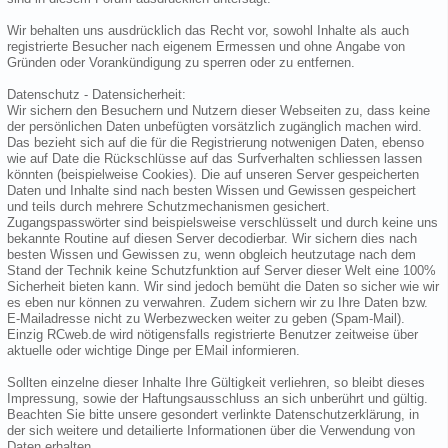
Wir behalten uns ausdrücklich das Recht vor, sowohl Inhalte als auch
registrierte Besucher nach eigenem Ermessen und ohne Angabe von
Gründen oder Vorankündigung zu sperren oder zu entfernen.
Datenschutz - Datensicherheit:
Wir sichern den Besuchern und Nutzern dieser Webseiten zu, dass keine
der persönlichen Daten unbefügten vorsätzlich zugänglich machen wird.
Das bezieht sich auf die für die Registrierung notwenigen Daten, ebenso
wie auf Date die Rückschlüsse auf das Surfverhalten schliessen lassen
könnten (beispielweise Cookies). Die auf unseren Server gespeicherten
Daten und Inhalte sind nach besten Wissen und Gewissen gespeichert
und teils durch mehrere Schutzmechanismen gesichert.
Zugangspasswörter sind beispielsweise verschlüsselt und durch keine uns
bekannte Routine auf diesen Server decodierbar. Wir sichern dies nach
besten Wissen und Gewissen zu, wenn obgleich heutzutage nach dem
Stand der Technik keine Schutzfunktion auf Server dieser Welt eine 100%
Sicherheit bieten kann. Wir sind jedoch bemüht die Daten so sicher wie wir
es eben nur können zu verwahren. Zudem sichern wir zu Ihre Daten bzw.
E-Mailadresse nicht zu Werbezwecken weiter zu geben (Spam-Mail).
Einzig RCweb.de wird nötigensfalls registrierte Benutzer zeitweise über
aktuelle oder wichtige Dinge per EMail informieren.
Sollten einzelne dieser Inhalte Ihre Gültigkeit verliehren, so bleibt dieses
Impressung, sowie der Haftungsausschluss an sich unberührt und gültig.
Beachten Sie bitte unsere gesondert verlinkte Datenschutzerklärung, in
der sich weitere und detailierte Informationen über die Verwendung von
Daten erhalten.