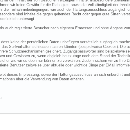
 für den Inhalt der von Besuchern erzeigten Inhalte. Insbesondere übernehme
 wir keine Gewähr für die Richtigkeit sowie die Vollständigkeit der Inhalte.
ohl die Teilnahmebedingungen, wie auch der Haftungsausschluss zugänglich 
nsbesondere sind Inhalte die gegen geltendes Recht oder gegen gute Sitten ve
sdrücklich untersagt.
e als auch registrierte Besucher nach eigenem Ermessen und ohne Angabe von
dass keine der persönlichen Daten unbefügten vorsätzlich zugänglich machen w
das Surfverhalten schliessen lassen könnten (beispielweise Cookies). Die a
hrere Schutzmechanismen gesichert. Zugangspasswörter sind beispielsweise 
ssen und Gewissen zu, wenn obgleich heutzutage nach dem Stand der Technik
 sicher wie wir es eben nur können zu verwahren. Zudem sichern wir zu Ihre
ierte Benutzer zeitweise über aktuelle oder wichtige Dinge per EMail informie
o bleibt dieses Impressung, sowie der Haftungsausschluss an sich unberührt und
formationen über die Verwendung von Daten erhalten.
u