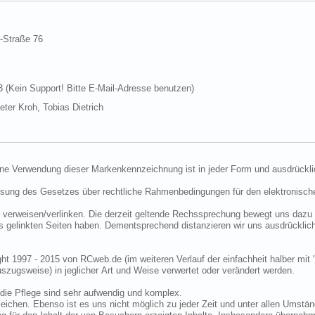
d-Straße 76
Kein Support! Bitte E-Mail-Adresse benutzen)
ter Kroh, Tobias Dietrich
ine Verwendung dieser Markenkennzeichnung ist in jeder Form und ausdrückli
ssung des Gesetzes über rechtliche Rahmenbedingungen für den elektronisc
 verweisen/verlinken. Die derzeit geltende Rechssprechung bewegt uns dazu 
uns gelinkten Seiten haben. Dementsprechend distanzieren wir uns ausdrückli
ght 1997 - 2015 von RCweb.de (im weiteren Verlauf der einfachheit halber mit 
zugsweise) in jeglicher Art und Weise verwertet oder verändert werden.
die Pflege sind sehr aufwendig und komplex.
eichen. Ebenso ist es uns nicht möglich zu jeder Zeit und unter allen Umstän