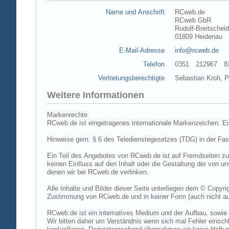
Name und Anschrift
RCweb.de
RCweb GbR
Rudolf-Breitschei
01809 Heidenau
E-Mail-Adresse
info@rcweb.de
Telefon
0351 212967 83 (
Vertretungsberechtigte
Sebastian Kroh, Pe
Weitere Informationen
Markenrechte
RCweb.de ist eingetragenes internationale Markenzeichen. E
Hinweise gem. § 6 des Teledienstegesetzes (TDG) in der Fa
Ein Teil des Angebotes von RCweb.de ist auf Fremdseiten zu
keinen Einfluss auf den Inhalt oder die Gestaltung der von 
denen wir bei RCweb.de verlinken.
Alle Inhalte und Bilder dieser Seite unterliegen dem © Copyri
Zustimmung von RCweb.de und in keiner Form (auch nicht aus
RCweb.de ist ein internatives Medium und der Aufbau, sowie 
Wir bitten daher um Verständnis wenn sich mal Fehler einschl