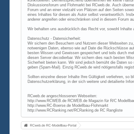
konkrollieren. Dementsprechend übernehmen wir keine Haftung
Diskussionsforum und Flohmarkt bei RCweb.de. Auch übernehmen
Forum und an einer vielzahl von Plätzen auf den Seiten sow
eines Inhaltes für diesen als Autor selbst verantwortlich. I
anderer angreifen oder einschränken sind in diesem Forum au
Wir behalten uns ausdrücklich das Recht vor, sowohl Inhalt
Datenschutz - Datensicherheit:
Wir sichern den Besuchern und Nutzern dieser Webseiten zu, 
notwenigen Daten, ebenso wie auf Date die Rückschlüsse auf 
besten Wissen und Gewissen gespeichert und teils durch me
diesen Server decodierbar. Wir sichern dies nach besten Wi
Sicherheit bieten kann. Wir sind jedoch bemüht die Daten so
geben (Spam-Mail). Einzig RCweb.de wird nötigensfalls registr
Sollten einzelne dieser Inhalte Ihre Gültigkeit verliehren, s
Datenschutzerklärung, in der sich weitere und detailierte In
RCweb.de angeschlossenen Webseiten:
http://www.RCWEB.de RCWEB.de Magazin für R/C Modellba
http://www.RC-Boerse.de Modellbau-Flohmarkt
http://www.RCRanking.net/RCRanking.de RC Rangliste
RCweb.de RC-Modellbau-Portal