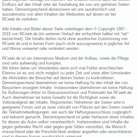
Einfluss auf den Inhalt oder die Gestaltung der von uns gelinkten Seiten
haben. Dementsprechend distanzieren wir uns ausdrücklich und
ausnahmslos von allen Inhalten der Webseiten auf denen wir bei
RCweb.de verlinken.
Alle Inhalte und Bilder dieser Seite unterliegen dem © Copyright 1997 -
2015 von RCweb.de (im weiteren Verlauf der einfachheit halber mit "wir"
bezeichnet). Die Inhalte dürfen nicht ohne ausdrücker Zustimmung von
RCweb.de und in keiner Form (auch nicht auszugsweise) in jeglicher Art
und Weise verwertet oder verändert werden.
RCweb.de ist ein internatives Medium und der Aufbau, sowie die Pflege
sind sehr aufwendig und komplex.
Wir bitten daher um Verständnis wenn sich mal Fehler einschleichen.
Ebenso ist es uns nicht möglich zu jeder Zeit und unter allen Umständen
die Aktivitäten der Besucher auf diesen Seiten zu konkrollieren.
Dementsprechend übernehmen wir keine Haftung für den Inhalt der von
Besuchern erzeigten Inhalte. Insbesondere übernehmen wir keine Haftung
für Äußerungen dritter im Diskussionsforum und Flohmarkt bei RCweb.de.
Auch übernehmen wir keine Gewähr für die Richtigkeit sowie die
Vollständigkeit der Inhalte. Registrierten Teilnehmer der Seiten wird in
geeigneter Forum und an einer vielzahl von Plätzen auf den Seiten sowohl
die Teilnahmebedingungen, wie auch der Haftungsausschluss zugänglich
und bekannt gemacht. Dementsprechend ist jeder Verfasser eines Inhaltes
für diesen als Autor selbst verantwortlich. Insbesondere sind Inhalte die
gegen geltendes Recht oder gegen gute Sitten verstoßen, die Mensch
missachtend oder die Persönlichkeit anderer angreifen oder einschränken
sind in diesem Forum ausdrücklich untersagt.