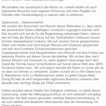
Wir behalten uns ausdrücklich das Recht vor, sowohl Inhalte als auch
registrierte Besucher nach eigenem Ermessen und ohne Angabe von
Gründen oder Vorankündigung zu sperren oder zu entfernen.
Datenschutz - Datensicherheit:
Wir sichern den Besuchern und Nutzern dieser Webseiten zu, dass keine
der persönlichen Daten unbefügten vorsätzlich zugänglich machen wird.
Das bezieht sich auf die für die Registrierung notwenigen Daten, ebenso
wie auf Date die Rückschlüsse auf das Surfverhalten schliessen lassen
könnten (beispielweise Cookies). Die auf unseren Server gespeicherten
Daten und Inhalte sind nach besten Wissen und Gewissen gespeichert
und teils durch mehrere Schutzmechanismen gesichert.
Zugangspasswörter sind beispielsweise verschlüsselt und durch keine uns
bekannte Routine auf diesen Server decodierbar. Wir sichern dies nach
besten Wissen und Gewissen zu, wenn obgleich heutzutage nach dem
Stand der Technik keine Schutzfunktion auf Server dieser Welt eine 100%
Sicherheit bieten kann. Wir sind jedoch bemüht die Daten so sicher wie wir
es eben nur können zu verwahren. Zudem sichern wir zu Ihre Daten bzw.
E-Mailadresse nicht zu Werbezwecken weiter zu geben (Spam-Mail).
Einzig RCweb.de wird nötigensfalls registrierte Benutzer zeitweise über
aktuelle oder wichtige Dinge per EMail informieren.
Sollten einzelne dieser Inhalte Ihre Gültigkeit verliehren, so bleibt dieses
Impressung, sowie der Haftungsausschluss an sich unberührt und gültig.
Beachten Sie bitte unsere gesondert verlinkte Datenschutzerklärung, in
der sich weitere und detailierte Informationen über die Verwendung von
Daten erhalten.