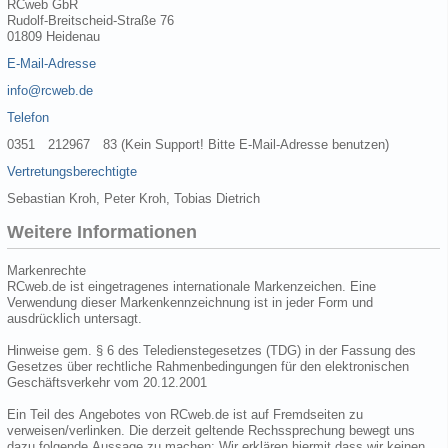
RCweb GbR
Rudolf-Breitscheid-Straße 76
01809 Heidenau
E-Mail-Adresse
info@rcweb.de
Telefon
0351 212967 83 (Kein Support! Bitte E-Mail-Adresse benutzen)
Vertretungsberechtigte
Sebastian Kroh, Peter Kroh, Tobias Dietrich
Weitere Informationen
Markenrechte
RCweb.de ist eingetragenes internationale Markenzeichen. Eine
Verwendung dieser Markenkennzeichnung ist in jeder Form und
ausdrücklich untersagt.
Hinweise gem. § 6 des Teledienstegesetzes (TDG) in der Fassung des
Gesetzes über rechtliche Rahmenbedingungen für den elektronischen
Geschäftsverkehr vom 20.12.2001
Ein Teil des Angebotes von RCweb.de ist auf Fremdseiten zu
verweisen/verlinken. Die derzeit geltende Rechssprechung bewegt uns
dazu folgende Aussage zu machen: Wir erklären hiermit dass wir keinen