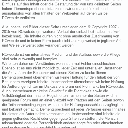
Einfluss auf den Inhalt oder die Gestaltung der von uns gelinkten Seiten
haben. Dementsprechend distanzieren wir uns ausdrücklich und
ausnahmslos von allen Inhalten der Webseiten auf denen wir bei
RCweb.de verlinken.
Alle Inhalte und Bilder dieser Seite unterliegen dem © Copyright 1997 -
2015 von RCweb.de (im weiteren Verlauf der einfachheit halber mit "wir"
bezeichnet). Die Inhalte dürfen nicht ohne ausdrücker Zustimmung von
RCweb.de und in keiner Form (auch nicht auszugsweise) in jeglicher Art
und Weise verwertet oder verändert werden.
RCweb.de ist ein internatives Medium und der Aufbau, sowie die Pflege
sind sehr aufwendig und komplex.
Wir bitten daher um Verständnis wenn sich mal Fehler einschleichen.
Ebenso ist es uns nicht möglich zu jeder Zeit und unter allen Umständen
die Aktivitäten der Besucher auf diesen Seiten zu konkrollieren.
Dementsprechend übernehmen wir keine Haftung für den Inhalt der von
Besuchern erzeigten Inhalte. Insbesondere übernehmen wir keine Haftung
für Äußerungen dritter im Diskussionsforum und Flohmarkt bei RCweb.de.
Auch übernehmen wir keine Gewähr für die Richtigkeit sowie die
Vollständigkeit der Inhalte. Registrierten Teilnehmer der Seiten wird in
geeigneter Forum und an einer vielzahl von Plätzen auf den Seiten sowohl
die Teilnahmebedingungen, wie auch der Haftungsausschluss zugänglich
und bekannt gemacht. Dementsprechend ist jeder Verfasser eines Inhaltes
für diesen als Autor selbst verantwortlich. Insbesondere sind Inhalte die
gegen geltendes Recht oder gegen gute Sitten verstoßen, die Mensch
missachtend oder die Persönlichkeit anderer angreifen oder einschränken
sind in diesem Forum ausdrücklich untersagt.