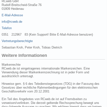
RCweb GbR
Rudolf-Breitscheid-Straße 76
01809 Heidenau
E-Mail-Adresse
info@rcweb.de
Telefon
0351 212967 83 (Kein Support! Bitte E-Mail-Adresse benutzen)
Vertretungsberechtigte
Sebastian Kroh, Peter Kroh, Tobias Dietrich
Weitere Informationen
Markenrechte
RCweb.de ist eingetragenes internationale Markenzeichen. Eine
Verwendung dieser Markenkennzeichnung ist in jeder Form und
ausdrücklich untersagt.
Hinweise gem. § 6 des Teledienstegesetzes (TDG) in der Fassung des
Gesetzes über rechtliche Rahmenbedingungen für den elektronischen
Geschäftsverkehr vom 20.12.2001
Ein Teil des Angebotes von RCweb.de ist auf Fremdseiten zu
verweisen/verlinken. Die derzeit geltende Rechssprechung bewegt uns
dazu folgende Aussage zu machen: Wir erklären hiermit dass wir keinen