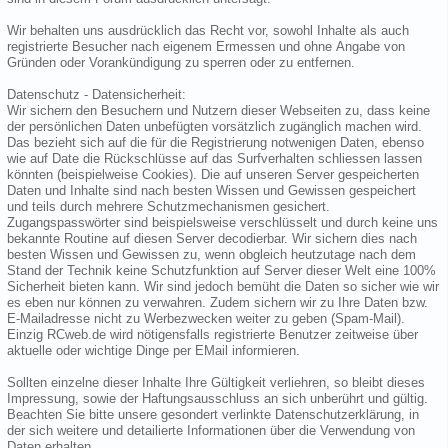
Wir behalten uns ausdrücklich das Recht vor, sowohl Inhalte als auch
registrierte Besucher nach eigenem Ermessen und ohne Angabe von
Gründen oder Vorankündigung zu sperren oder zu entfernen.
Datenschutz - Datensicherheit:
Wir sichern den Besuchern und Nutzern dieser Webseiten zu, dass keine
der persönlichen Daten unbefügten vorsätzlich zugänglich machen wird.
Das bezieht sich auf die für die Registrierung notwenigen Daten, ebenso
wie auf Date die Rückschlüsse auf das Surfverhalten schliessen lassen
könnten (beispielweise Cookies). Die auf unseren Server gespeicherten
Daten und Inhalte sind nach besten Wissen und Gewissen gespeichert
und teils durch mehrere Schutzmechanismen gesichert.
Zugangspasswörter sind beispielsweise verschlüsselt und durch keine uns
bekannte Routine auf diesen Server decodierbar. Wir sichern dies nach
besten Wissen und Gewissen zu, wenn obgleich heutzutage nach dem
Stand der Technik keine Schutzfunktion auf Server dieser Welt eine 100%
Sicherheit bieten kann. Wir sind jedoch bemüht die Daten so sicher wie wir
es eben nur können zu verwahren. Zudem sichern wir zu Ihre Daten bzw.
E-Mailadresse nicht zu Werbezwecken weiter zu geben (Spam-Mail).
Einzig RCweb.de wird nötigensfalls registrierte Benutzer zeitweise über
aktuelle oder wichtige Dinge per EMail informieren.
Sollten einzelne dieser Inhalte Ihre Gültigkeit verliehren, so bleibt dieses
Impressung, sowie der Haftungsausschluss an sich unberührt und gültig.
Beachten Sie bitte unsere gesondert verlinkte Datenschutzerklärung, in
der sich weitere und detailierte Informationen über die Verwendung von
Daten erhalten.