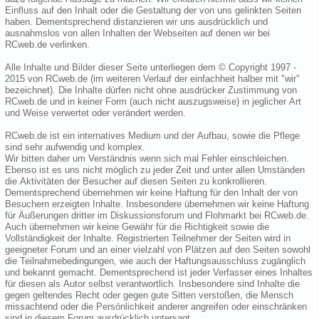
Einfluss auf den Inhalt oder die Gestaltung der von uns gelinkten Seiten
haben. Dementsprechend distanzieren wir uns ausdrücklich und
ausnahmslos von allen Inhalten der Webseiten auf denen wir bei
RCweb.de verlinken.
Alle Inhalte und Bilder dieser Seite unterliegen dem © Copyright 1997 -
2015 von RCweb.de (im weiteren Verlauf der einfachheit halber mit "wir"
bezeichnet). Die Inhalte dürfen nicht ohne ausdrücker Zustimmung von
RCweb.de und in keiner Form (auch nicht auszugsweise) in jeglicher Art
und Weise verwertet oder verändert werden.
RCweb.de ist ein internatives Medium und der Aufbau, sowie die Pflege
sind sehr aufwendig und komplex.
Wir bitten daher um Verständnis wenn sich mal Fehler einschleichen.
Ebenso ist es uns nicht möglich zu jeder Zeit und unter allen Umständen
die Aktivitäten der Besucher auf diesen Seiten zu konkrollieren.
Dementsprechend übernehmen wir keine Haftung für den Inhalt der von
Besuchern erzeigten Inhalte. Insbesondere übernehmen wir keine Haftung
für Äußerungen dritter im Diskussionsforum und Flohmarkt bei RCweb.de.
Auch übernehmen wir keine Gewähr für die Richtigkeit sowie die
Vollständigkeit der Inhalte. Registrierten Teilnehmer der Seiten wird in
geeigneter Forum und an einer vielzahl von Plätzen auf den Seiten sowohl
die Teilnahmebedingungen, wie auch der Haftungsausschluss zugänglich
und bekannt gemacht. Dementsprechend ist jeder Verfasser eines Inhaltes
für diesen als Autor selbst verantwortlich. Insbesondere sind Inhalte die
gegen geltendes Recht oder gegen gute Sitten verstoßen, die Mensch
missachtend oder die Persönlichkeit anderer angreifen oder einschränken
sind in diesem Forum ausdrücklich untersagt.