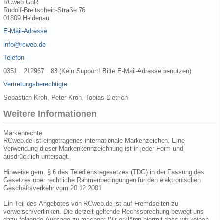
RCweb GbR
Rudolf-Breitscheid-Straße 76
01809 Heidenau
E-Mail-Adresse
info@rcweb.de
Telefon
0351 212967 83 (Kein Support! Bitte E-Mail-Adresse benutzen)
Vertretungsberechtigte
Sebastian Kroh, Peter Kroh, Tobias Dietrich
Weitere Informationen
Markenrechte
RCweb.de ist eingetragenes internationale Markenzeichen. Eine
Verwendung dieser Markenkennzeichnung ist in jeder Form und
ausdrücklich untersagt.
Hinweise gem. § 6 des Teledienstegesetzes (TDG) in der Fassung des
Gesetzes über rechtliche Rahmenbedingungen für den elektronischen
Geschäftsverkehr vom 20.12.2001
Ein Teil des Angebotes von RCweb.de ist auf Fremdseiten zu
verweisen/verlinken. Die derzeit geltende Rechssprechung bewegt uns
dazu folgende Aussage zu machen: Wir erklären hiermit dass wir keinen