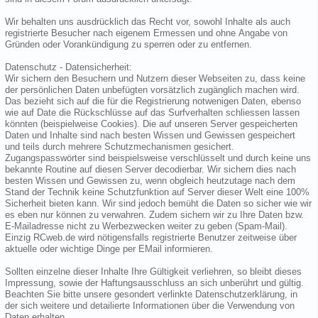
Wir behalten uns ausdrücklich das Recht vor, sowohl Inhalte als auch
registrierte Besucher nach eigenem Ermessen und ohne Angabe von
Gründen oder Vorankündigung zu sperren oder zu entfernen.
Datenschutz - Datensicherheit:
Wir sichern den Besuchern und Nutzern dieser Webseiten zu, dass keine
der persönlichen Daten unbefügten vorsätzlich zugänglich machen wird.
Das bezieht sich auf die für die Registrierung notwenigen Daten, ebenso
wie auf Date die Rückschlüsse auf das Surfverhalten schliessen lassen
könnten (beispielweise Cookies). Die auf unseren Server gespeicherten
Daten und Inhalte sind nach besten Wissen und Gewissen gespeichert
und teils durch mehrere Schutzmechanismen gesichert.
Zugangspasswörter sind beispielsweise verschlüsselt und durch keine uns
bekannte Routine auf diesen Server decodierbar. Wir sichern dies nach
besten Wissen und Gewissen zu, wenn obgleich heutzutage nach dem
Stand der Technik keine Schutzfunktion auf Server dieser Welt eine 100%
Sicherheit bieten kann. Wir sind jedoch bemüht die Daten so sicher wie wir
es eben nur können zu verwahren. Zudem sichern wir zu Ihre Daten bzw.
E-Mailadresse nicht zu Werbezwecken weiter zu geben (Spam-Mail).
Einzig RCweb.de wird nötigensfalls registrierte Benutzer zeitweise über
aktuelle oder wichtige Dinge per EMail informieren.
Sollten einzelne dieser Inhalte Ihre Gültigkeit verliehren, so bleibt dieses
Impressung, sowie der Haftungsausschluss an sich unberührt und gültig.
Beachten Sie bitte unsere gesondert verlinkte Datenschutzerklärung, in
der sich weitere und detailierte Informationen über die Verwendung von
Daten erhalten.