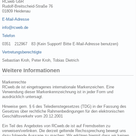
RCweb GbR
Rudolf-Breitscheid-Straße 76
01809 Heidenau
E-Mail-Adresse
info@rcweb.de
Telefon
0351 212967 83 (Kein Support! Bitte E-Mail-Adresse benutzen)
Vertretungsberechtigte
Sebastian Kroh, Peter Kroh, Tobias Dietrich
Weitere Informationen
Markenrechte
RCweb.de ist eingetragenes internationale Markenzeichen. Eine
Verwendung dieser Markenkennzeichnung ist in jeder Form und
ausdrücklich untersagt.
Hinweise gem. § 6 des Teledienstegesetzes (TDG) in der Fassung des
Gesetzes über rechtliche Rahmenbedingungen für den elektronischen
Geschäftsverkehr vom 20.12.2001
Ein Teil des Angebotes von RCweb.de ist auf Fremdseiten zu
verweisen/verlinken. Die derzeit geltende Rechssprechung bewegt uns
dazu folgende Aussage zu machen: Wir erklären hiermit dass wir keinen