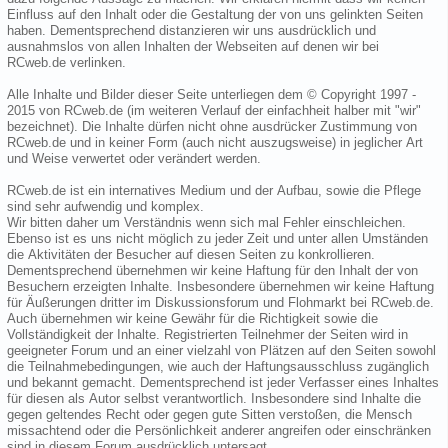
Einfluss auf den Inhalt oder die Gestaltung der von uns gelinkten Seiten
haben. Dementsprechend distanzieren wir uns ausdrücklich und
ausnahmslos von allen Inhalten der Webseiten auf denen wir bei
RCweb.de verlinken.
Alle Inhalte und Bilder dieser Seite unterliegen dem © Copyright 1997 -
2015 von RCweb.de (im weiteren Verlauf der einfachheit halber mit "wir"
bezeichnet). Die Inhalte dürfen nicht ohne ausdrücker Zustimmung von
RCweb.de und in keiner Form (auch nicht auszugsweise) in jeglicher Art
und Weise verwertet oder verändert werden.
RCweb.de ist ein internatives Medium und der Aufbau, sowie die Pflege
sind sehr aufwendig und komplex.
Wir bitten daher um Verständnis wenn sich mal Fehler einschleichen.
Ebenso ist es uns nicht möglich zu jeder Zeit und unter allen Umständen
die Aktivitäten der Besucher auf diesen Seiten zu konkrollieren.
Dementsprechend übernehmen wir keine Haftung für den Inhalt der von
Besuchern erzeigten Inhalte. Insbesondere übernehmen wir keine Haftung
für Äußerungen dritter im Diskussionsforum und Flohmarkt bei RCweb.de.
Auch übernehmen wir keine Gewähr für die Richtigkeit sowie die
Vollständigkeit der Inhalte. Registrierten Teilnehmer der Seiten wird in
geeigneter Forum und an einer vielzahl von Plätzen auf den Seiten sowohl
die Teilnahmebedingungen, wie auch der Haftungsausschluss zugänglich
und bekannt gemacht. Dementsprechend ist jeder Verfasser eines Inhaltes
für diesen als Autor selbst verantwortlich. Insbesondere sind Inhalte die
gegen geltendes Recht oder gegen gute Sitten verstoßen, die Mensch
missachtend oder die Persönlichkeit anderer angreifen oder einschränken
sind in diesem Forum ausdrücklich untersagt.