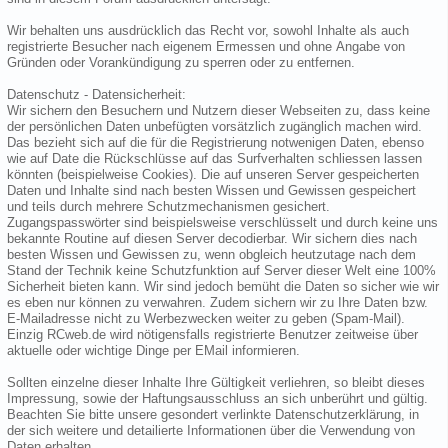
Wir behalten uns ausdrücklich das Recht vor, sowohl Inhalte als auch
registrierte Besucher nach eigenem Ermessen und ohne Angabe von
Gründen oder Vorankündigung zu sperren oder zu entfernen.
Datenschutz - Datensicherheit:
Wir sichern den Besuchern und Nutzern dieser Webseiten zu, dass keine
der persönlichen Daten unbefügten vorsätzlich zugänglich machen wird.
Das bezieht sich auf die für die Registrierung notwenigen Daten, ebenso
wie auf Date die Rückschlüsse auf das Surfverhalten schliessen lassen
könnten (beispielweise Cookies). Die auf unseren Server gespeicherten
Daten und Inhalte sind nach besten Wissen und Gewissen gespeichert
und teils durch mehrere Schutzmechanismen gesichert.
Zugangspasswörter sind beispielsweise verschlüsselt und durch keine uns
bekannte Routine auf diesen Server decodierbar. Wir sichern dies nach
besten Wissen und Gewissen zu, wenn obgleich heutzutage nach dem
Stand der Technik keine Schutzfunktion auf Server dieser Welt eine 100%
Sicherheit bieten kann. Wir sind jedoch bemüht die Daten so sicher wie wir
es eben nur können zu verwahren. Zudem sichern wir zu Ihre Daten bzw.
E-Mailadresse nicht zu Werbezwecken weiter zu geben (Spam-Mail).
Einzig RCweb.de wird nötigensfalls registrierte Benutzer zeitweise über
aktuelle oder wichtige Dinge per EMail informieren.
Sollten einzelne dieser Inhalte Ihre Gültigkeit verliehren, so bleibt dieses
Impressung, sowie der Haftungsausschluss an sich unberührt und gültig.
Beachten Sie bitte unsere gesondert verlinkte Datenschutzerklärung, in
der sich weitere und detailierte Informationen über die Verwendung von
Daten erhalten.