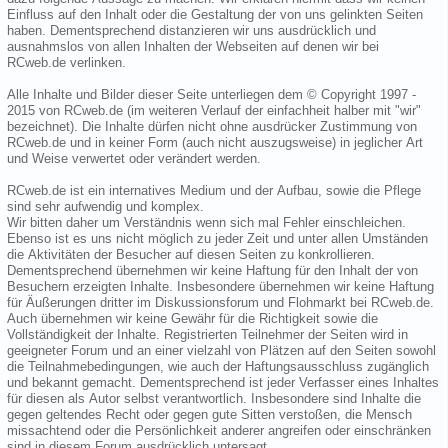
Einfluss auf den Inhalt oder die Gestaltung der von uns gelinkten Seiten
haben. Dementsprechend distanzieren wir uns ausdrücklich und
ausnahmslos von allen Inhalten der Webseiten auf denen wir bei
RCweb.de verlinken.
Alle Inhalte und Bilder dieser Seite unterliegen dem © Copyright 1997 -
2015 von RCweb.de (im weiteren Verlauf der einfachheit halber mit "wir"
bezeichnet). Die Inhalte dürfen nicht ohne ausdrücker Zustimmung von
RCweb.de und in keiner Form (auch nicht auszugsweise) in jeglicher Art
und Weise verwertet oder verändert werden.
RCweb.de ist ein internatives Medium und der Aufbau, sowie die Pflege
sind sehr aufwendig und komplex.
Wir bitten daher um Verständnis wenn sich mal Fehler einschleichen.
Ebenso ist es uns nicht möglich zu jeder Zeit und unter allen Umständen
die Aktivitäten der Besucher auf diesen Seiten zu konkrollieren.
Dementsprechend übernehmen wir keine Haftung für den Inhalt der von
Besuchern erzeigten Inhalte. Insbesondere übernehmen wir keine Haftung
für Äußerungen dritter im Diskussionsforum und Flohmarkt bei RCweb.de.
Auch übernehmen wir keine Gewähr für die Richtigkeit sowie die
Vollständigkeit der Inhalte. Registrierten Teilnehmer der Seiten wird in
geeigneter Forum und an einer vielzahl von Plätzen auf den Seiten sowohl
die Teilnahmebedingungen, wie auch der Haftungsausschluss zugänglich
und bekannt gemacht. Dementsprechend ist jeder Verfasser eines Inhaltes
für diesen als Autor selbst verantwortlich. Insbesondere sind Inhalte die
gegen geltendes Recht oder gegen gute Sitten verstoßen, die Mensch
missachtend oder die Persönlichkeit anderer angreifen oder einschränken
sind in diesem Forum ausdrücklich untersagt.