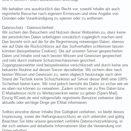
Wir behalten uns ausdrücklich das Recht vor, sowohl Inhalte als auch
registrierte Besucher nach eigenem Ermessen und ohne Angabe von
Gründen oder Vorankündigung zu sperren oder zu entfernen.
Datenschutz - Datensicherheit:
Wir sichern den Besuchern und Nutzern dieser Webseiten zu, dass keine
der persönlichen Daten unbefügten vorsätzlich zugänglich machen wird.
Das bezieht sich auf die für die Registrierung notwenigen Daten, ebenso
wie auf Date die Rückschlüsse auf das Surfverhalten schliessen lassen
könnten (beispielweise Cookies). Die auf unseren Server gespeicherten
Daten und Inhalte sind nach besten Wissen und Gewissen gespeichert
und teils durch mehrere Schutzmechanismen gesichert.
Zugangspasswörter sind beispielsweise verschlüsselt und durch keine uns
bekannte Routine auf diesen Server decodierbar. Wir sichern dies nach
besten Wissen und Gewissen zu, wenn obgleich heutzutage nach dem
Stand der Technik keine Schutzfunktion auf Server dieser Welt eine 100%
Sicherheit bieten kann. Wir sind jedoch bemüht die Daten so sicher wie wir
es eben nur können zu verwahren. Zudem sichern wir zu Ihre Daten bzw.
E-Mailadresse nicht zu Werbezwecken weiter zu geben (Spam-Mail).
Einzig RCweb.de wird nötigensfalls registrierte Benutzer zeitweise über
aktuelle oder wichtige Dinge per EMail informieren.
Sollten einzelne dieser Inhalte Ihre Gültigkeit verliehren, so bleibt dieses
Impressung, sowie der Haftungsausschluss an sich unberührt und gültig.
Beachten Sie bitte unsere gesondert verlinkte Datenschutzerklärung, in
der sich weitere und detailierte Informationen über die Verwendung von
Daten erhalten.