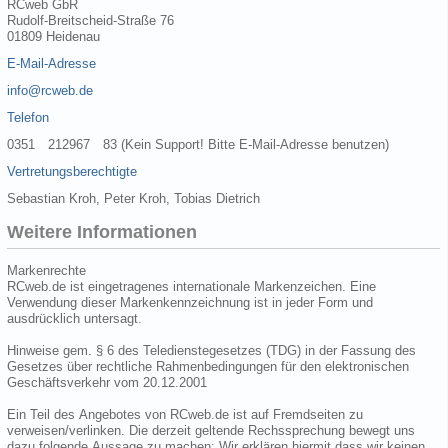
RCweb GbR
Rudolf-Breitscheid-Straße 76
01809 Heidenau
E-Mail-Adresse
info@rcweb.de
Telefon
0351 212967 83 (Kein Support! Bitte E-Mail-Adresse benutzen)
Vertretungsberechtigte
Sebastian Kroh, Peter Kroh, Tobias Dietrich
Weitere Informationen
Markenrechte
RCweb.de ist eingetragenes internationale Markenzeichen. Eine
Verwendung dieser Markenkennzeichnung ist in jeder Form und
ausdrücklich untersagt.
Hinweise gem. § 6 des Teledienstegesetzes (TDG) in der Fassung des
Gesetzes über rechtliche Rahmenbedingungen für den elektronischen
Geschäftsverkehr vom 20.12.2001
Ein Teil des Angebotes von RCweb.de ist auf Fremdseiten zu
verweisen/verlinken. Die derzeit geltende Rechssprechung bewegt uns
dazu folgende Aussage zu machen: Wir erklären hiermit dass wir keinen