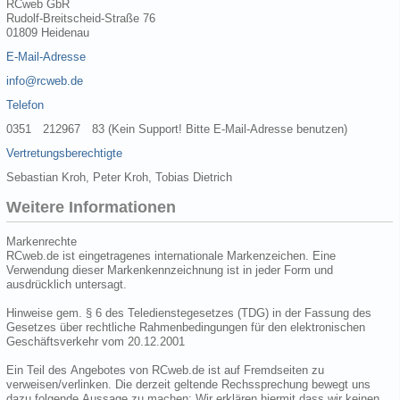
RCweb GbR
Rudolf-Breitscheid-Straße 76
01809 Heidenau
E-Mail-Adresse
info@rcweb.de
Telefon
0351 212967 83 (Kein Support! Bitte E-Mail-Adresse benutzen)
Vertretungsberechtigte
Sebastian Kroh, Peter Kroh, Tobias Dietrich
Weitere Informationen
Markenrechte
RCweb.de ist eingetragenes internationale Markenzeichen. Eine
Verwendung dieser Markenkennzeichnung ist in jeder Form und
ausdrücklich untersagt.
Hinweise gem. § 6 des Teledienstegesetzes (TDG) in der Fassung des
Gesetzes über rechtliche Rahmenbedingungen für den elektronischen
Geschäftsverkehr vom 20.12.2001
Ein Teil des Angebotes von RCweb.de ist auf Fremdseiten zu
verweisen/verlinken. Die derzeit geltende Rechssprechung bewegt uns
dazu folgende Aussage zu machen: Wir erklären hiermit dass wir keinen