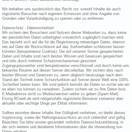
Wir behalten uns ausdrücklich das Recht vor, sowohl Inhalte als auch
registrierte Besucher nach eigenem Ermessen und ohne Angabe von
Gründen oder Vorankündigung zu sperren oder zu entfernen.
Datenschutz - Datensicherheit:
Wir sichern den Besuchern und Nutzern dieser Webseiten zu, dass keine
der persönlichen Daten unbefügten vorsätzlich zugänglich machen wird.
Das bezieht sich auf die für die Registrierung notwenigen Daten, ebenso
wie auf Date die Rückschlüsse auf das Surfverhalten schliessen lassen
könnten (beispielweise Cookies). Die auf unseren Server gespeicherten
Daten und Inhalte sind nach besten Wissen und Gewissen gespeichert
und teils durch mehrere Schutzmechanismen gesichert.
Zugangspasswörter sind beispielsweise verschlüsselt und durch keine uns
bekannte Routine auf diesen Server decodierbar. Wir sichern dies nach
besten Wissen und Gewissen zu, wenn obgleich heutzutage nach dem
Stand der Technik keine Schutzfunktion auf Server dieser Welt eine 100%
Sicherheit bieten kann. Wir sind jedoch bemüht die Daten so sicher wie wir
es eben nur können zu verwahren. Zudem sichern wir zu Ihre Daten bzw.
E-Mailadresse nicht zu Werbezwecken weiter zu geben (Spam-Mail).
Einzig RCweb.de wird nötigensfalls registrierte Benutzer zeitweise über
aktuelle oder wichtige Dinge per EMail informieren.
Sollten einzelne dieser Inhalte Ihre Gültigkeit verliehren, so bleibt dieses
Impressung, sowie der Haftungsausschluss an sich unberührt und gültig.
Beachten Sie bitte unsere gesondert verlinkte Datenschutzerklärung, in
der sich weitere und detailierte Informationen über die Verwendung von
Daten erhalten.