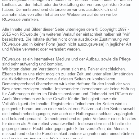
Einfluss auf den Inhalt oder die Gestaltung der von uns gelinkten Seiten
haben. Dementsprechend distanzieren wir uns ausdrücklich und
ausnahmslos von allen Inhalten der Webseiten auf denen wir bei
RCweb.de verlinken.
Alle Inhalte und Bilder dieser Seite unterliegen dem © Copyright 1997 -
2015 von RCweb.de (im weiteren Verlauf der einfachheit halber mit "wir"
bezeichnet). Die Inhalte dürfen nicht ohne ausdrücker Zustimmung von
RCweb.de und in keiner Form (auch nicht auszugsweise) in jeglicher Art
und Weise verwertet oder verändert werden.
RCweb.de ist ein internatives Medium und der Aufbau, sowie die Pflege
sind sehr aufwendig und komplex.
Wir bitten daher um Verständnis wenn sich mal Fehler einschleichen.
Ebenso ist es uns nicht möglich zu jeder Zeit und unter allen Umständen
die Aktivitäten der Besucher auf diesen Seiten zu konkrollieren.
Dementsprechend übernehmen wir keine Haftung für den Inhalt der von
Besuchern erzeigten Inhalte. Insbesondere übernehmen wir keine Haftung
für Äußerungen dritter im Diskussionsforum und Flohmarkt bei RCweb.de.
Auch übernehmen wir keine Gewähr für die Richtigkeit sowie die
Vollständigkeit der Inhalte. Registrierten Teilnehmer der Seiten wird in
geeigneter Forum und an einer vielzahl von Plätzen auf den Seiten sowohl
die Teilnahmebedingungen, wie auch der Haftungsausschluss zugänglich
und bekannt gemacht. Dementsprechend ist jeder Verfasser eines Inhaltes
für diesen als Autor selbst verantwortlich. Insbesondere sind Inhalte die
gegen geltendes Recht oder gegen gute Sitten verstoßen, die Mensch
missachtend oder die Persönlichkeit anderer angreifen oder einschränken
sind in diesem Forum ausdrücklich untersagt.