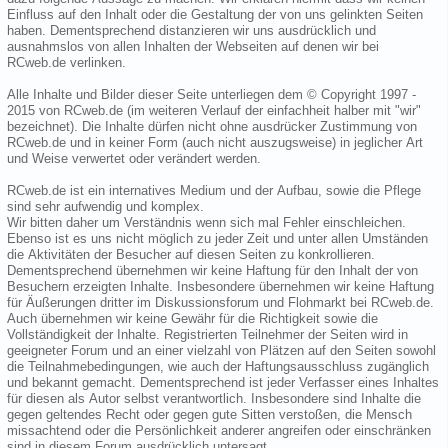
Einfluss auf den Inhalt oder die Gestaltung der von uns gelinkten Seiten
haben. Dementsprechend distanzieren wir uns ausdrücklich und
ausnahmslos von allen Inhalten der Webseiten auf denen wir bei
RCweb.de verlinken.
Alle Inhalte und Bilder dieser Seite unterliegen dem © Copyright 1997 -
2015 von RCweb.de (im weiteren Verlauf der einfachheit halber mit "wir"
bezeichnet). Die Inhalte dürfen nicht ohne ausdrücker Zustimmung von
RCweb.de und in keiner Form (auch nicht auszugsweise) in jeglicher Art
und Weise verwertet oder verändert werden.
RCweb.de ist ein internatives Medium und der Aufbau, sowie die Pflege
sind sehr aufwendig und komplex.
Wir bitten daher um Verständnis wenn sich mal Fehler einschleichen.
Ebenso ist es uns nicht möglich zu jeder Zeit und unter allen Umständen
die Aktivitäten der Besucher auf diesen Seiten zu konkrollieren.
Dementsprechend übernehmen wir keine Haftung für den Inhalt der von
Besuchern erzeigten Inhalte. Insbesondere übernehmen wir keine Haftung
für Äußerungen dritter im Diskussionsforum und Flohmarkt bei RCweb.de.
Auch übernehmen wir keine Gewähr für die Richtigkeit sowie die
Vollständigkeit der Inhalte. Registrierten Teilnehmer der Seiten wird in
geeigneter Forum und an einer vielzahl von Plätzen auf den Seiten sowohl
die Teilnahmebedingungen, wie auch der Haftungsausschluss zugänglich
und bekannt gemacht. Dementsprechend ist jeder Verfasser eines Inhaltes
für diesen als Autor selbst verantwortlich. Insbesondere sind Inhalte die
gegen geltendes Recht oder gegen gute Sitten verstoßen, die Mensch
missachtend oder die Persönlichkeit anderer angreifen oder einschränken
sind in diesem Forum ausdrücklich untersagt.