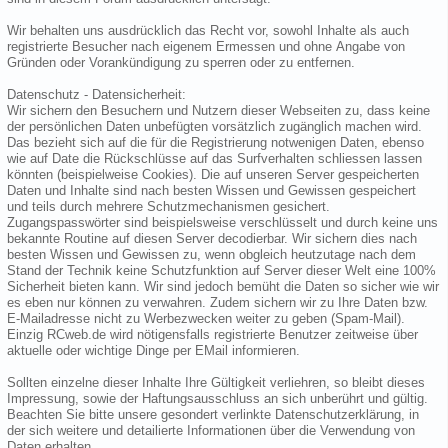
Wir behalten uns ausdrücklich das Recht vor, sowohl Inhalte als auch
registrierte Besucher nach eigenem Ermessen und ohne Angabe von
Gründen oder Vorankündigung zu sperren oder zu entfernen.
Datenschutz - Datensicherheit:
Wir sichern den Besuchern und Nutzern dieser Webseiten zu, dass keine
der persönlichen Daten unbefügten vorsätzlich zugänglich machen wird.
Das bezieht sich auf die für die Registrierung notwenigen Daten, ebenso
wie auf Date die Rückschlüsse auf das Surfverhalten schliessen lassen
könnten (beispielweise Cookies). Die auf unseren Server gespeicherten
Daten und Inhalte sind nach besten Wissen und Gewissen gespeichert
und teils durch mehrere Schutzmechanismen gesichert.
Zugangspasswörter sind beispielsweise verschlüsselt und durch keine uns
bekannte Routine auf diesen Server decodierbar. Wir sichern dies nach
besten Wissen und Gewissen zu, wenn obgleich heutzutage nach dem
Stand der Technik keine Schutzfunktion auf Server dieser Welt eine 100%
Sicherheit bieten kann. Wir sind jedoch bemüht die Daten so sicher wie wir
es eben nur können zu verwahren. Zudem sichern wir zu Ihre Daten bzw.
E-Mailadresse nicht zu Werbezwecken weiter zu geben (Spam-Mail).
Einzig RCweb.de wird nötigensfalls registrierte Benutzer zeitweise über
aktuelle oder wichtige Dinge per EMail informieren.
Sollten einzelne dieser Inhalte Ihre Gültigkeit verliehren, so bleibt dieses
Impressung, sowie der Haftungsausschluss an sich unberührt und gültig.
Beachten Sie bitte unsere gesondert verlinkte Datenschutzerklärung, in
der sich weitere und detailierte Informationen über die Verwendung von
Daten erhalten.