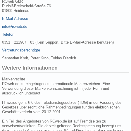
RCweb GbR
Rudolf-Breitscheid-Straße 76
01809 Heidenau
E-Mail-Adresse
info@rcweb.de
Telefon
0351 212967 83 (Kein Support! Bitte E-Mail-Adresse benutzen)
Vertretungsberechtigte
Sebastian Kroh, Peter Kroh, Tobias Dietrich
Weitere Informationen
Markenrechte
RCweb.de ist eingetragenes internationale Markenzeichen. Eine
Verwendung dieser Markenkennzeichnung ist in jeder Form und
ausdrücklich untersagt.
Hinweise gem. § 6 des Teledienstegesetzes (TDG) in der Fassung des
Gesetzes über rechtliche Rahmenbedingungen für den elektronischen
Geschäftsverkehr vom 20.12.2001
Ein Teil des Angebotes von RCweb.de ist auf Fremdseiten zu
verweisen/verlinken. Die derzeit geltende Rechssprechung bewegt uns
dazu folgende Aussage zu machen: Wir erklären hiermit dass wir keinen