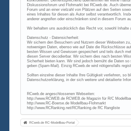
konkrollieren. Dementsprechend übernehmen wir keine Haftung
Diskussionsforum und Flohmarkt bei RCweb.de. Auch übernehmen
Forum und an einer vielzahl von Plätzen auf den Seiten sow
eines Inhaltes für diesen als Autor selbst verantwortlich. I
anderer angreifen oder einschränken sind in diesem Forum au
Wir behalten uns ausdrücklich das Recht vor, sowohl Inhalt
Datenschutz - Datensicherheit:
Wir sichern den Besuchern und Nutzern dieser Webseiten zu, 
notwenigen Daten, ebenso wie auf Date die Rückschlüsse auf 
besten Wissen und Gewissen gespeichert und teils durch me
diesen Server decodierbar. Wir sichern dies nach besten Wi
Sicherheit bieten kann. Wir sind jedoch bemüht die Daten so
geben (Spam-Mail). Einzig RCweb.de wird nötigensfalls registr
Sollten einzelne dieser Inhalte Ihre Gültigkeit verliehren, s
Datenschutzerklärung, in der sich weitere und detailierte In
RCweb.de angeschlossenen Webseiten:
http://www.RCWEB.de RCWEB.de Magazin für R/C Modellba
http://www.RC-Boerse.de Modellbau-Flohmarkt
http://www.RCRanking.net/RCRanking.de RC Rangliste
RCweb.de RC-Modellbau-Portal