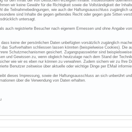
 für den Inhalt der von Besuchern erzeigten Inhalte. Insbesondere übernehme
 wir keine Gewähr für die Richtigkeit sowie die Vollständigkeit der Inhalte.
ohl die Teilnahmebedingungen, wie auch der Haftungsausschluss zugänglich 
nsbesondere sind Inhalte die gegen geltendes Recht oder gegen gute Sitten ve
sdrücklich untersagt.
e als auch registrierte Besucher nach eigenem Ermessen und ohne Angabe von
dass keine der persönlichen Daten unbefügten vorsätzlich zugänglich machen w
das Surfverhalten schliessen lassen könnten (beispielweise Cookies). Die a
hrere Schutzmechanismen gesichert. Zugangspasswörter sind beispielsweise 
ssen und Gewissen zu, wenn obgleich heutzutage nach dem Stand der Technik
 sicher wie wir es eben nur können zu verwahren. Zudem sichern wir zu Ihre
ierte Benutzer zeitweise über aktuelle oder wichtige Dinge per EMail informie
o bleibt dieses Impressung, sowie der Haftungsausschluss an sich unberührt und
formationen über die Verwendung von Daten erhalten.
u