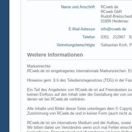
Name und Anschrift
RCweb.de
RCweb GbR
Rudolf-Breitschei
01809 Heidenau
E-Mail-Adresse
info@rcweb.de
Telefon
0351 212967 83 (
Vertretungsberechtigte
Sebastian Kroh, Pe
Weitere Informationen
Markenrechte
RCweb.de ist eingetragenes internationale Markenzeichen. E
Hinweise gem. § 6 des Teledienstegesetzes (TDG) in der Fa
Ein Teil des Angebotes von RCweb.de ist auf Fremdseiten zu
keinen Einfluss auf den Inhalt oder die Gestaltung der von 
denen wir bei RCweb.de verlinken.
Alle Inhalte und Bilder dieser Seite unterliegen dem © Copyri
Zustimmung von RCweb.de und in keiner Form (auch nicht aus
RCweb.de ist ein internatives Medium und der Aufbau, sowie 
Wir bitten daher um Verständnis wenn sich mal Fehler einschl