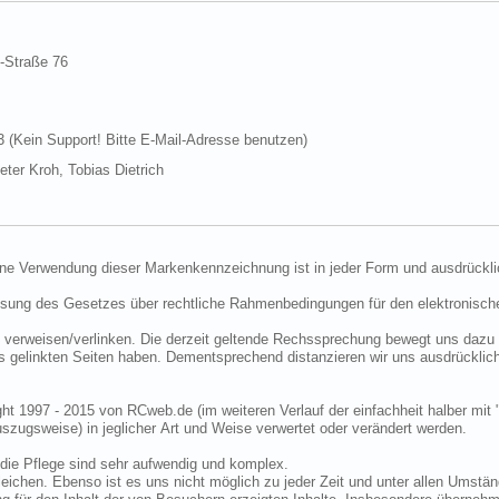
d-Straße 76
Kein Support! Bitte E-Mail-Adresse benutzen)
ter Kroh, Tobias Dietrich
ine Verwendung dieser Markenkennzeichnung ist in jeder Form und ausdrückli
ssung des Gesetzes über rechtliche Rahmenbedingungen für den elektronisc
 verweisen/verlinken. Die derzeit geltende Rechssprechung bewegt uns dazu 
uns gelinkten Seiten haben. Dementsprechend distanzieren wir uns ausdrückli
ght 1997 - 2015 von RCweb.de (im weiteren Verlauf der einfachheit halber mit 
zugsweise) in jeglicher Art und Weise verwertet oder verändert werden.
die Pflege sind sehr aufwendig und komplex.
eichen. Ebenso ist es uns nicht möglich zu jeder Zeit und unter allen Umstän