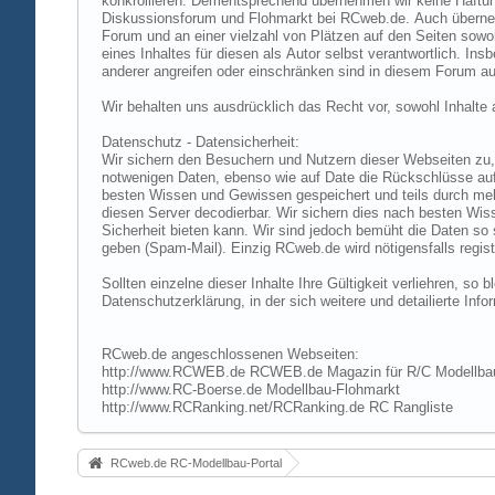
konkrollieren. Dementsprechend übernehmen wir keine Haftung
Diskussionsforum und Flohmarkt bei RCweb.de. Auch übernehmen
Forum und an einer vielzahl von Plätzen auf den Seiten sow
eines Inhaltes für diesen als Autor selbst verantwortlich. I
anderer angreifen oder einschränken sind in diesem Forum au
Wir behalten uns ausdrücklich das Recht vor, sowohl Inhalt
Datenschutz - Datensicherheit:
Wir sichern den Besuchern und Nutzern dieser Webseiten zu, 
notwenigen Daten, ebenso wie auf Date die Rückschlüsse auf 
besten Wissen und Gewissen gespeichert und teils durch me
diesen Server decodierbar. Wir sichern dies nach besten Wi
Sicherheit bieten kann. Wir sind jedoch bemüht die Daten so
geben (Spam-Mail). Einzig RCweb.de wird nötigensfalls registr
Sollten einzelne dieser Inhalte Ihre Gültigkeit verliehren, s
Datenschutzerklärung, in der sich weitere und detailierte In
RCweb.de angeschlossenen Webseiten:
http://www.RCWEB.de RCWEB.de Magazin für R/C Modellba
http://www.RC-Boerse.de Modellbau-Flohmarkt
http://www.RCRanking.net/RCRanking.de RC Rangliste
RCweb.de RC-Modellbau-Portal