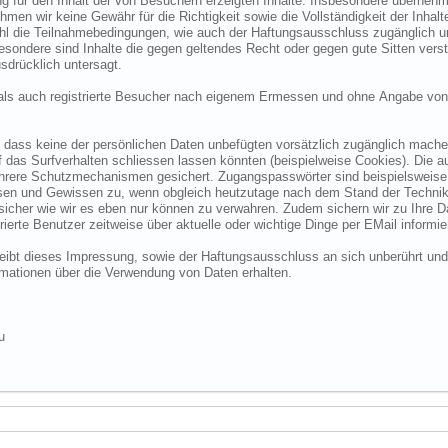
 für den Inhalt der von Besuchern erzeigten Inhalte. Insbesondere übernehme
 wir keine Gewähr für die Richtigkeit sowie die Vollständigkeit der Inhalte.
ohl die Teilnahmebedingungen, wie auch der Haftungsausschluss zugänglich 
nsbesondere sind Inhalte die gegen geltendes Recht oder gegen gute Sitten ve
sdrücklich untersagt.
e als auch registrierte Besucher nach eigenem Ermessen und ohne Angabe von
dass keine der persönlichen Daten unbefügten vorsätzlich zugänglich machen w
das Surfverhalten schliessen lassen könnten (beispielweise Cookies). Die a
hrere Schutzmechanismen gesichert. Zugangspasswörter sind beispielsweise 
ssen und Gewissen zu, wenn obgleich heutzutage nach dem Stand der Technik
 sicher wie wir es eben nur können zu verwahren. Zudem sichern wir zu Ihre
ierte Benutzer zeitweise über aktuelle oder wichtige Dinge per EMail informie
o bleibt dieses Impressung, sowie der Haftungsausschluss an sich unberührt und
formationen über die Verwendung von Daten erhalten.
u