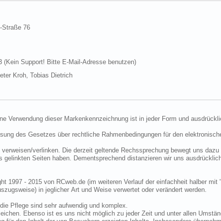
d-Straße 76
Kein Support! Bitte E-Mail-Adresse benutzen)
ter Kroh, Tobias Dietrich
ine Verwendung dieser Markenkennzeichnung ist in jeder Form und ausdrückli
ssung des Gesetzes über rechtliche Rahmenbedingungen für den elektronisc
 verweisen/verlinken. Die derzeit geltende Rechssprechung bewegt uns dazu 
uns gelinkten Seiten haben. Dementsprechend distanzieren wir uns ausdrückli
ght 1997 - 2015 von RCweb.de (im weiteren Verlauf der einfachheit halber mit 
zugsweise) in jeglicher Art und Weise verwertet oder verändert werden.
die Pflege sind sehr aufwendig und komplex.
eichen. Ebenso ist es uns nicht möglich zu jeder Zeit und unter allen Umstän