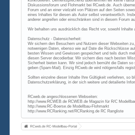
konkrollieren. Dementsprechend übernehmen wir keine Haftung
Diskussionsforum und Flohmarkt bei RCweb.de. Auch übernehmen
Forum und an einer vielzahl von Plätzen auf den Seiten sow
eines Inhaltes für diesen als Autor selbst verantwortlich. I
anderer angreifen oder einschränken sind in diesem Forum au
Wir behalten uns ausdrücklich das Recht vor, sowohl Inhalt
Datenschutz - Datensicherheit:
Wir sichern den Besuchern und Nutzern dieser Webseiten zu, 
notwenigen Daten, ebenso wie auf Date die Rückschlüsse auf 
besten Wissen und Gewissen gespeichert und teils durch me
diesen Server decodierbar. Wir sichern dies nach besten Wi
Sicherheit bieten kann. Wir sind jedoch bemüht die Daten so
geben (Spam-Mail). Einzig RCweb.de wird nötigensfalls registr
Sollten einzelne dieser Inhalte Ihre Gültigkeit verliehren, s
Datenschutzerklärung, in der sich weitere und detailierte In
RCweb.de angeschlossenen Webseiten:
http://www.RCWEB.de RCWEB.de Magazin für R/C Modellba
http://www.RC-Boerse.de Modellbau-Flohmarkt
http://www.RCRanking.net/RCRanking.de RC Rangliste
RCweb.de RC-Modellbau-Portal