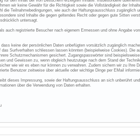
 für den Inhalt der von Besuchern erzeigten Inhalte. Insbesondere übernehme
 wir keine Gewähr für die Richtigkeit sowie die Vollständigkeit der Inhalte.
ohl die Teilnahmebedingungen, wie auch der Haftungsausschluss zugänglich 
nsbesondere sind Inhalte die gegen geltendes Recht oder gegen gute Sitten ve
sdrücklich untersagt.
e als auch registrierte Besucher nach eigenem Ermessen und ohne Angabe von
dass keine der persönlichen Daten unbefügten vorsätzlich zugänglich machen w
das Surfverhalten schliessen lassen könnten (beispielweise Cookies). Die a
hrere Schutzmechanismen gesichert. Zugangspasswörter sind beispielsweise 
ssen und Gewissen zu, wenn obgleich heutzutage nach dem Stand der Technik
 sicher wie wir es eben nur können zu verwahren. Zudem sichern wir zu Ihre
ierte Benutzer zeitweise über aktuelle oder wichtige Dinge per EMail informie
o bleibt dieses Impressung, sowie der Haftungsausschluss an sich unberührt und
formationen über die Verwendung von Daten erhalten.
u