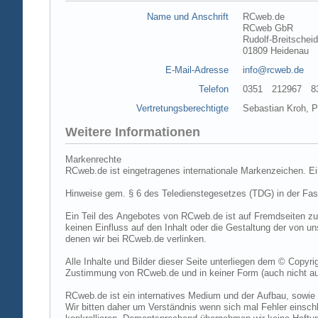
Name und Anschrift
RCweb.de
RCweb GbR
Rudolf-Breitschei
01809 Heidenau
E-Mail-Adresse
info@rcweb.de
Telefon
0351 212967 83 (
Vertretungsberechtigte
Sebastian Kroh, Pe
Weitere Informationen
Markenrechte
RCweb.de ist eingetragenes internationale Markenzeichen. E
Hinweise gem. § 6 des Teledienstegesetzes (TDG) in der Fa
Ein Teil des Angebotes von RCweb.de ist auf Fremdseiten zu
keinen Einfluss auf den Inhalt oder die Gestaltung der von 
denen wir bei RCweb.de verlinken.
Alle Inhalte und Bilder dieser Seite unterliegen dem © Copyri
Zustimmung von RCweb.de und in keiner Form (auch nicht aus
RCweb.de ist ein internatives Medium und der Aufbau, sowie 
Wir bitten daher um Verständnis wenn sich mal Fehler einschl