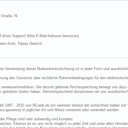
d-Straße 76
Kein Support! Bitte E-Mail-Adresse benutzen)
ter Kroh, Tobias Dietrich
ine Verwendung dieser Markenkennzeichnung ist in jeder Form und ausdrückli
ssung des Gesetzes über rechtliche Rahmenbedingungen für den elektronisc
 verweisen/verlinken. Die derzeit geltende Rechssprechung bewegt uns dazu 
uns gelinkten Seiten haben. Dementsprechend distanzieren wir uns ausdrückli
ght 1997 - 2015 von RCweb.de (im weiteren Verlauf der einfachheit halber mit 
zugsweise) in jeglicher Art und Weise verwertet oder verändert werden.
die Pflege sind sehr aufwendig und komplex.
eichen. Ebenso ist es uns nicht möglich zu jeder Zeit und unter allen Umstän