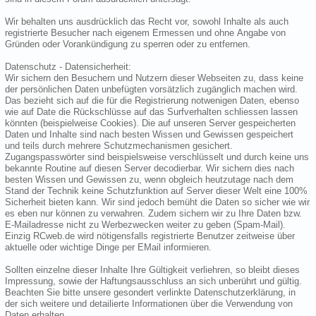
Wir behalten uns ausdrücklich das Recht vor, sowohl Inhalte als auch
registrierte Besucher nach eigenem Ermessen und ohne Angabe von
Gründen oder Vorankündigung zu sperren oder zu entfernen.
Datenschutz - Datensicherheit:
Wir sichern den Besuchern und Nutzern dieser Webseiten zu, dass keine
der persönlichen Daten unbefügten vorsätzlich zugänglich machen wird.
Das bezieht sich auf die für die Registrierung notwenigen Daten, ebenso
wie auf Date die Rückschlüsse auf das Surfverhalten schliessen lassen
könnten (beispielweise Cookies). Die auf unseren Server gespeicherten
Daten und Inhalte sind nach besten Wissen und Gewissen gespeichert
und teils durch mehrere Schutzmechanismen gesichert.
Zugangspasswörter sind beispielsweise verschlüsselt und durch keine uns
bekannte Routine auf diesen Server decodierbar. Wir sichern dies nach
besten Wissen und Gewissen zu, wenn obgleich heutzutage nach dem
Stand der Technik keine Schutzfunktion auf Server dieser Welt eine 100%
Sicherheit bieten kann. Wir sind jedoch bemüht die Daten so sicher wie wir
es eben nur können zu verwahren. Zudem sichern wir zu Ihre Daten bzw.
E-Mailadresse nicht zu Werbezwecken weiter zu geben (Spam-Mail).
Einzig RCweb.de wird nötigensfalls registrierte Benutzer zeitweise über
aktuelle oder wichtige Dinge per EMail informieren.
Sollten einzelne dieser Inhalte Ihre Gültigkeit verliehren, so bleibt dieses
Impressung, sowie der Haftungsausschluss an sich unberührt und gültig.
Beachten Sie bitte unsere gesondert verlinkte Datenschutzerklärung, in
der sich weitere und detailierte Informationen über die Verwendung von
Daten erhalten.