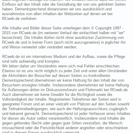
Einfluss auf den Inhalt oder die Gestaltung der von uns gelinkten Seiten
haben. Dementsprechend distanzieren wir uns ausdrücklich und
ausnahmslos von allen Inhalten der Webseiten auf denen wir bei
RCweb.de verlinken.
Alle Inhalte und Bilder dieser Seite unterliegen dem © Copyright 1997 -
2015 von RCweb.de (im weiteren Verlauf der einfachheit halber mit "wir"
bezeichnet). Die Inhalte dürfen nicht ohne ausdrücker Zustimmung von
RCweb.de und in keiner Form (auch nicht auszugsweise) in jeglicher Art
und Weise verwertet oder verändert werden.
RCweb.de ist ein internatives Medium und der Aufbau, sowie die Pflege
sind sehr aufwendig und komplex.
Wir bitten daher um Verständnis wenn sich mal Fehler einschleichen.
Ebenso ist es uns nicht möglich zu jeder Zeit und unter allen Umständen
die Aktivitäten der Besucher auf diesen Seiten zu konkrollieren.
Dementsprechend übernehmen wir keine Haftung für den Inhalt der von
Besuchern erzeigten Inhalte. Insbesondere übernehmen wir keine Haftung
für Äußerungen dritter im Diskussionsforum und Flohmarkt bei RCweb.de.
Auch übernehmen wir keine Gewähr für die Richtigkeit sowie die
Vollständigkeit der Inhalte. Registrierten Teilnehmer der Seiten wird in
geeigneter Forum und an einer vielzahl von Plätzen auf den Seiten sowohl
die Teilnahmebedingungen, wie auch der Haftungsausschluss zugänglich
und bekannt gemacht. Dementsprechend ist jeder Verfasser eines Inhaltes
für diesen als Autor selbst verantwortlich. Insbesondere sind Inhalte die
gegen geltendes Recht oder gegen gute Sitten verstoßen, die Mensch
missachtend oder die Persönlichkeit anderer angreifen oder einschränken
sind in diesem Forum ausdrücklich untersagt.