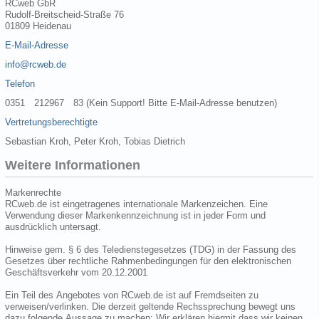
RCweb GbR
Rudolf-Breitscheid-Straße 76
01809 Heidenau
E-Mail-Adresse
info@rcweb.de
Telefon
0351 212967 83 (Kein Support! Bitte E-Mail-Adresse benutzen)
Vertretungsberechtigte
Sebastian Kroh, Peter Kroh, Tobias Dietrich
Weitere Informationen
Markenrechte
RCweb.de ist eingetragenes internationale Markenzeichen. Eine
Verwendung dieser Markenkennzeichnung ist in jeder Form und
ausdrücklich untersagt.
Hinweise gem. § 6 des Teledienstegesetzes (TDG) in der Fassung des
Gesetzes über rechtliche Rahmenbedingungen für den elektronischen
Geschäftsverkehr vom 20.12.2001
Ein Teil des Angebotes von RCweb.de ist auf Fremdseiten zu
verweisen/verlinken. Die derzeit geltende Rechssprechung bewegt uns
dazu folgende Aussage zu machen: Wir erklären hiermit dass wir keinen