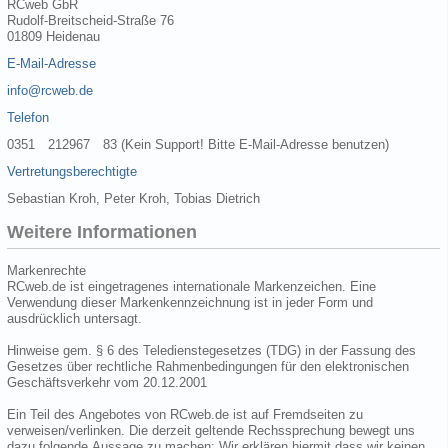
RCweb GbR
Rudolf-Breitscheid-Straße 76
01809 Heidenau
E-Mail-Adresse
info@rcweb.de
Telefon
0351 212967 83 (Kein Support! Bitte E-Mail-Adresse benutzen)
Vertretungsberechtigte
Sebastian Kroh, Peter Kroh, Tobias Dietrich
Weitere Informationen
Markenrechte
RCweb.de ist eingetragenes internationale Markenzeichen. Eine
Verwendung dieser Markenkennzeichnung ist in jeder Form und
ausdrücklich untersagt.
Hinweise gem. § 6 des Teledienstegesetzes (TDG) in der Fassung des
Gesetzes über rechtliche Rahmenbedingungen für den elektronischen
Geschäftsverkehr vom 20.12.2001
Ein Teil des Angebotes von RCweb.de ist auf Fremdseiten zu
verweisen/verlinken. Die derzeit geltende Rechssprechung bewegt uns
dazu folgende Aussage zu machen: Wir erklären hiermit dass wir keinen