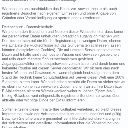
Wir behalten uns ausdrücklich das Recht vor, sowohl Inhalte als auch
registrierte Besucher nach eigenem Ermessen und ohne Angabe von
Gründen oder Vorankündigung zu sperren oder zu entfernen.
Datenschutz - Datensicherheit:
Wir sichern den Besuchern und Nutzern dieser Webseiten zu, dass keine
der persönlichen Daten unbefügten vorsätzlich zugänglich machen wird.
Das bezieht sich auf die für die Registrierung notwenigen Daten, ebenso
wie auf Date die Rückschlüsse auf das Surfverhalten schliessen lassen
könnten (beispielweise Cookies). Die auf unseren Server gespeicherten
Daten und Inhalte sind nach besten Wissen und Gewissen gespeichert
und teils durch mehrere Schutzmechanismen gesichert.
Zugangspasswörter sind beispielsweise verschlüsselt und durch keine uns
bekannte Routine auf diesen Server decodierbar. Wir sichern dies nach
besten Wissen und Gewissen zu, wenn obgleich heutzutage nach dem
Stand der Technik keine Schutzfunktion auf Server dieser Welt eine 100%
Sicherheit bieten kann. Wir sind jedoch bemüht die Daten so sicher wie wir
es eben nur können zu verwahren. Zudem sichern wir zu Ihre Daten bzw.
E-Mailadresse nicht zu Werbezwecken weiter zu geben (Spam-Mail).
Einzig RCweb.de wird nötigensfalls registrierte Benutzer zeitweise über
aktuelle oder wichtige Dinge per EMail informieren.
Sollten einzelne dieser Inhalte Ihre Gültigkeit verliehren, so bleibt dieses
Impressung, sowie der Haftungsausschluss an sich unberührt und gültig.
Beachten Sie bitte unsere gesondert verlinkte Datenschutzerklärung, in
der sich weitere und detailierte Informationen über die Verwendung von
Daten erhalten.