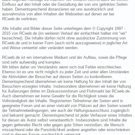
Einfluss auf den Inhalt oder die Gestaltung der von uns gelinkten Seiten
haben. Dementsprechend distanzieren wir uns ausdrücklich und
ausnahmslos von allen Inhalten der Webseiten auf denen wir bei
RCweb.de verlinken.
Alle Inhalte und Bilder dieser Seite unterliegen dem © Copyright 1997 -
2015 von RCweb.de (im weiteren Verlauf der einfachheit halber mit "wir"
bezeichnet). Die Inhalte dürfen nicht ohne ausdrücker Zustimmung von
RCweb.de und in keiner Form (auch nicht auszugsweise) in jeglicher Art
und Weise verwertet oder verändert werden.
RCweb.de ist ein internatives Medium und der Aufbau, sowie die Pflege
sind sehr aufwendig und komplex.
Wir bitten daher um Verständnis wenn sich mal Fehler einschleichen.
Ebenso ist es uns nicht möglich zu jeder Zeit und unter allen Umständen
die Aktivitäten der Besucher auf diesen Seiten zu konkrollieren.
Dementsprechend übernehmen wir keine Haftung für den Inhalt der von
Besuchern erzeigten Inhalte. Insbesondere übernehmen wir keine Haftung
für Äußerungen dritter im Diskussionsforum und Flohmarkt bei RCweb.de.
Auch übernehmen wir keine Gewähr für die Richtigkeit sowie die
Vollständigkeit der Inhalte. Registrierten Teilnehmer der Seiten wird in
geeigneter Forum und an einer vielzahl von Plätzen auf den Seiten sowohl
die Teilnahmebedingungen, wie auch der Haftungsausschluss zugänglich
und bekannt gemacht. Dementsprechend ist jeder Verfasser eines Inhaltes
für diesen als Autor selbst verantwortlich. Insbesondere sind Inhalte die
gegen geltendes Recht oder gegen gute Sitten verstoßen, die Mensch
missachtend oder die Persönlichkeit anderer angreifen oder einschränken
sind in diesem Forum ausdrücklich untersagt.