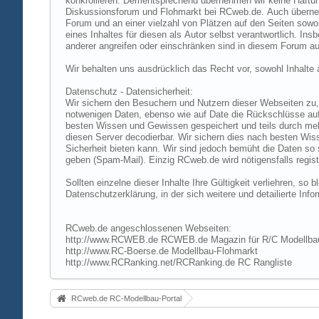
konkrollieren. Dementsprechend übernehmen wir keine Haftung
Diskussionsforum und Flohmarkt bei RCweb.de. Auch übernehmen
Forum und an einer vielzahl von Plätzen auf den Seiten sow
eines Inhaltes für diesen als Autor selbst verantwortlich. I
anderer angreifen oder einschränken sind in diesem Forum au
Wir behalten uns ausdrücklich das Recht vor, sowohl Inhalt
Datenschutz - Datensicherheit:
Wir sichern den Besuchern und Nutzern dieser Webseiten zu, 
notwenigen Daten, ebenso wie auf Date die Rückschlüsse auf 
besten Wissen und Gewissen gespeichert und teils durch me
diesen Server decodierbar. Wir sichern dies nach besten Wi
Sicherheit bieten kann. Wir sind jedoch bemüht die Daten so
geben (Spam-Mail). Einzig RCweb.de wird nötigensfalls registr
Sollten einzelne dieser Inhalte Ihre Gültigkeit verliehren, s
Datenschutzerklärung, in der sich weitere und detailierte In
RCweb.de angeschlossenen Webseiten:
http://www.RCWEB.de RCWEB.de Magazin für R/C Modellba
http://www.RC-Boerse.de Modellbau-Flohmarkt
http://www.RCRanking.net/RCRanking.de RC Rangliste
RCweb.de RC-Modellbau-Portal