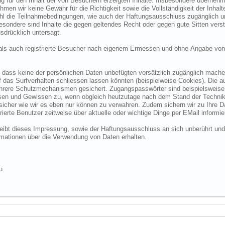
 für den Inhalt der von Besuchern erzeigten Inhalte. Insbesondere übernehme
 wir keine Gewähr für die Richtigkeit sowie die Vollständigkeit der Inhalte.
ohl die Teilnahmebedingungen, wie auch der Haftungsausschluss zugänglich 
nsbesondere sind Inhalte die gegen geltendes Recht oder gegen gute Sitten ve
sdrücklich untersagt.
e als auch registrierte Besucher nach eigenem Ermessen und ohne Angabe von
dass keine der persönlichen Daten unbefügten vorsätzlich zugänglich machen w
das Surfverhalten schliessen lassen könnten (beispielweise Cookies). Die a
hrere Schutzmechanismen gesichert. Zugangspasswörter sind beispielsweise 
ssen und Gewissen zu, wenn obgleich heutzutage nach dem Stand der Technik
 sicher wie wir es eben nur können zu verwahren. Zudem sichern wir zu Ihre
ierte Benutzer zeitweise über aktuelle oder wichtige Dinge per EMail informie
o bleibt dieses Impressung, sowie der Haftungsausschluss an sich unberührt und
formationen über die Verwendung von Daten erhalten.
u