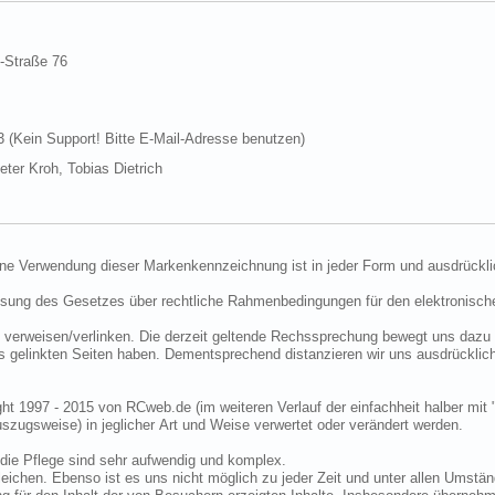
d-Straße 76
Kein Support! Bitte E-Mail-Adresse benutzen)
ter Kroh, Tobias Dietrich
ine Verwendung dieser Markenkennzeichnung ist in jeder Form und ausdrückli
ssung des Gesetzes über rechtliche Rahmenbedingungen für den elektronisc
 verweisen/verlinken. Die derzeit geltende Rechssprechung bewegt uns dazu 
uns gelinkten Seiten haben. Dementsprechend distanzieren wir uns ausdrückli
ght 1997 - 2015 von RCweb.de (im weiteren Verlauf der einfachheit halber mit 
zugsweise) in jeglicher Art und Weise verwertet oder verändert werden.
die Pflege sind sehr aufwendig und komplex.
eichen. Ebenso ist es uns nicht möglich zu jeder Zeit und unter allen Umstän