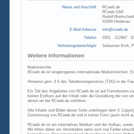
Name und Anschrift
RCweb.de
RCweb GbR
Rudolf-Breitschei
01809 Heidenau
E-Mail-Adresse
info@rcweb.de
Telefon
0351 212967 83 (
Vertretungsberechtigte
Sebastian Kroh, Pe
Weitere Informationen
Markenrechte
RCweb.de ist eingetragenes internationale Markenzeichen. E
Hinweise gem. § 6 des Teledienstegesetzes (TDG) in der Fa
Ein Teil des Angebotes von RCweb.de ist auf Fremdseiten zu
keinen Einfluss auf den Inhalt oder die Gestaltung der von 
denen wir bei RCweb.de verlinken.
Alle Inhalte und Bilder dieser Seite unterliegen dem © Copyri
Zustimmung von RCweb.de und in keiner Form (auch nicht aus
RCweb.de ist ein internatives Medium und der Aufbau, sowie 
Wir bitten daher um Verständnis wenn sich mal Fehler einschl