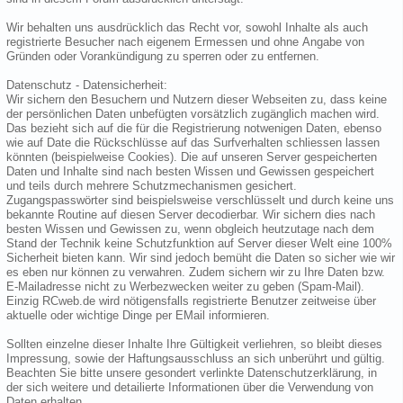
Wir behalten uns ausdrücklich das Recht vor, sowohl Inhalte als auch
registrierte Besucher nach eigenem Ermessen und ohne Angabe von
Gründen oder Vorankündigung zu sperren oder zu entfernen.
Datenschutz - Datensicherheit:
Wir sichern den Besuchern und Nutzern dieser Webseiten zu, dass keine
der persönlichen Daten unbefügten vorsätzlich zugänglich machen wird.
Das bezieht sich auf die für die Registrierung notwenigen Daten, ebenso
wie auf Date die Rückschlüsse auf das Surfverhalten schliessen lassen
könnten (beispielweise Cookies). Die auf unseren Server gespeicherten
Daten und Inhalte sind nach besten Wissen und Gewissen gespeichert
und teils durch mehrere Schutzmechanismen gesichert.
Zugangspasswörter sind beispielsweise verschlüsselt und durch keine uns
bekannte Routine auf diesen Server decodierbar. Wir sichern dies nach
besten Wissen und Gewissen zu, wenn obgleich heutzutage nach dem
Stand der Technik keine Schutzfunktion auf Server dieser Welt eine 100%
Sicherheit bieten kann. Wir sind jedoch bemüht die Daten so sicher wie wir
es eben nur können zu verwahren. Zudem sichern wir zu Ihre Daten bzw.
E-Mailadresse nicht zu Werbezwecken weiter zu geben (Spam-Mail).
Einzig RCweb.de wird nötigensfalls registrierte Benutzer zeitweise über
aktuelle oder wichtige Dinge per EMail informieren.
Sollten einzelne dieser Inhalte Ihre Gültigkeit verliehren, so bleibt dieses
Impressung, sowie der Haftungsausschluss an sich unberührt und gültig.
Beachten Sie bitte unsere gesondert verlinkte Datenschutzerklärung, in
der sich weitere und detailierte Informationen über die Verwendung von
Daten erhalten.