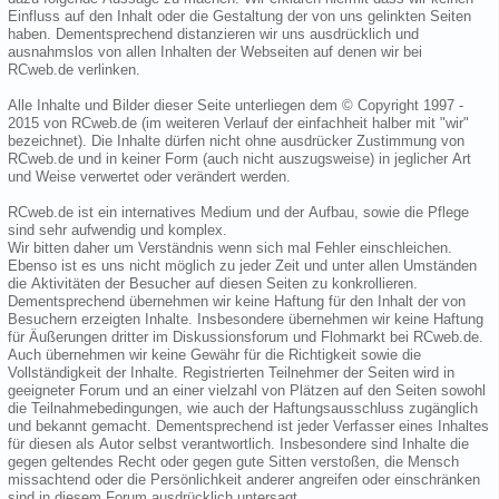
Einfluss auf den Inhalt oder die Gestaltung der von uns gelinkten Seiten
haben. Dementsprechend distanzieren wir uns ausdrücklich und
ausnahmslos von allen Inhalten der Webseiten auf denen wir bei
RCweb.de verlinken.
Alle Inhalte und Bilder dieser Seite unterliegen dem © Copyright 1997 -
2015 von RCweb.de (im weiteren Verlauf der einfachheit halber mit "wir"
bezeichnet). Die Inhalte dürfen nicht ohne ausdrücker Zustimmung von
RCweb.de und in keiner Form (auch nicht auszugsweise) in jeglicher Art
und Weise verwertet oder verändert werden.
RCweb.de ist ein internatives Medium und der Aufbau, sowie die Pflege
sind sehr aufwendig und komplex.
Wir bitten daher um Verständnis wenn sich mal Fehler einschleichen.
Ebenso ist es uns nicht möglich zu jeder Zeit und unter allen Umständen
die Aktivitäten der Besucher auf diesen Seiten zu konkrollieren.
Dementsprechend übernehmen wir keine Haftung für den Inhalt der von
Besuchern erzeigten Inhalte. Insbesondere übernehmen wir keine Haftung
für Äußerungen dritter im Diskussionsforum und Flohmarkt bei RCweb.de.
Auch übernehmen wir keine Gewähr für die Richtigkeit sowie die
Vollständigkeit der Inhalte. Registrierten Teilnehmer der Seiten wird in
geeigneter Forum und an einer vielzahl von Plätzen auf den Seiten sowohl
die Teilnahmebedingungen, wie auch der Haftungsausschluss zugänglich
und bekannt gemacht. Dementsprechend ist jeder Verfasser eines Inhaltes
für diesen als Autor selbst verantwortlich. Insbesondere sind Inhalte die
gegen geltendes Recht oder gegen gute Sitten verstoßen, die Mensch
missachtend oder die Persönlichkeit anderer angreifen oder einschränken
sind in diesem Forum ausdrücklich untersagt.