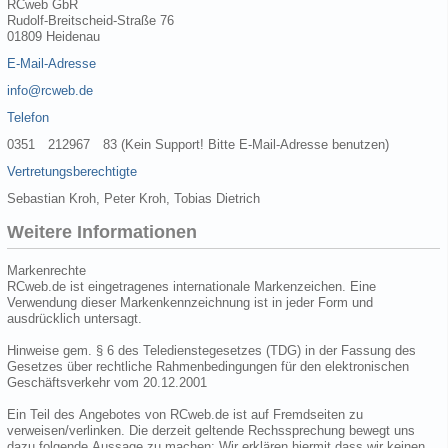
RCweb GbR
Rudolf-Breitscheid-Straße 76
01809 Heidenau
E-Mail-Adresse
info@rcweb.de
Telefon
0351 212967 83 (Kein Support! Bitte E-Mail-Adresse benutzen)
Vertretungsberechtigte
Sebastian Kroh, Peter Kroh, Tobias Dietrich
Weitere Informationen
Markenrechte
RCweb.de ist eingetragenes internationale Markenzeichen. Eine
Verwendung dieser Markenkennzeichnung ist in jeder Form und
ausdrücklich untersagt.
Hinweise gem. § 6 des Teledienstegesetzes (TDG) in der Fassung des
Gesetzes über rechtliche Rahmenbedingungen für den elektronischen
Geschäftsverkehr vom 20.12.2001
Ein Teil des Angebotes von RCweb.de ist auf Fremdseiten zu
verweisen/verlinken. Die derzeit geltende Rechssprechung bewegt uns
dazu folgende Aussage zu machen: Wir erklären hiermit dass wir keinen