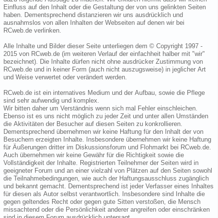
Einfluss auf den Inhalt oder die Gestaltung der von uns gelinkten Seiten
haben. Dementsprechend distanzieren wir uns ausdrücklich und
ausnahmslos von allen Inhalten der Webseiten auf denen wir bei
RCweb.de verlinken.
Alle Inhalte und Bilder dieser Seite unterliegen dem © Copyright 1997 -
2015 von RCweb.de (im weiteren Verlauf der einfachheit halber mit "wir"
bezeichnet). Die Inhalte dürfen nicht ohne ausdrücker Zustimmung von
RCweb.de und in keiner Form (auch nicht auszugsweise) in jeglicher Art
und Weise verwertet oder verändert werden.
RCweb.de ist ein internatives Medium und der Aufbau, sowie die Pflege
sind sehr aufwendig und komplex.
Wir bitten daher um Verständnis wenn sich mal Fehler einschleichen.
Ebenso ist es uns nicht möglich zu jeder Zeit und unter allen Umständen
die Aktivitäten der Besucher auf diesen Seiten zu konkrollieren.
Dementsprechend übernehmen wir keine Haftung für den Inhalt der von
Besuchern erzeigten Inhalte. Insbesondere übernehmen wir keine Haftung
für Äußerungen dritter im Diskussionsforum und Flohmarkt bei RCweb.de.
Auch übernehmen wir keine Gewähr für die Richtigkeit sowie die
Vollständigkeit der Inhalte. Registrierten Teilnehmer der Seiten wird in
geeigneter Forum und an einer vielzahl von Plätzen auf den Seiten sowohl
die Teilnahmebedingungen, wie auch der Haftungsausschluss zugänglich
und bekannt gemacht. Dementsprechend ist jeder Verfasser eines Inhaltes
für diesen als Autor selbst verantwortlich. Insbesondere sind Inhalte die
gegen geltendes Recht oder gegen gute Sitten verstoßen, die Mensch
missachtend oder die Persönlichkeit anderer angreifen oder einschränken
sind in diesem Forum ausdrücklich untersagt.