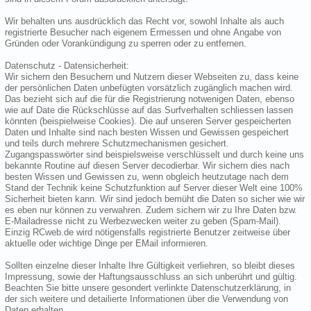
Wir behalten uns ausdrücklich das Recht vor, sowohl Inhalte als auch
registrierte Besucher nach eigenem Ermessen und ohne Angabe von
Gründen oder Vorankündigung zu sperren oder zu entfernen.
Datenschutz - Datensicherheit:
Wir sichern den Besuchern und Nutzern dieser Webseiten zu, dass keine
der persönlichen Daten unbefügten vorsätzlich zugänglich machen wird.
Das bezieht sich auf die für die Registrierung notwenigen Daten, ebenso
wie auf Date die Rückschlüsse auf das Surfverhalten schliessen lassen
könnten (beispielweise Cookies). Die auf unseren Server gespeicherten
Daten und Inhalte sind nach besten Wissen und Gewissen gespeichert
und teils durch mehrere Schutzmechanismen gesichert.
Zugangspasswörter sind beispielsweise verschlüsselt und durch keine uns
bekannte Routine auf diesen Server decodierbar. Wir sichern dies nach
besten Wissen und Gewissen zu, wenn obgleich heutzutage nach dem
Stand der Technik keine Schutzfunktion auf Server dieser Welt eine 100%
Sicherheit bieten kann. Wir sind jedoch bemüht die Daten so sicher wie wir
es eben nur können zu verwahren. Zudem sichern wir zu Ihre Daten bzw.
E-Mailadresse nicht zu Werbezwecken weiter zu geben (Spam-Mail).
Einzig RCweb.de wird nötigensfalls registrierte Benutzer zeitweise über
aktuelle oder wichtige Dinge per EMail informieren.
Sollten einzelne dieser Inhalte Ihre Gültigkeit verliehren, so bleibt dieses
Impressung, sowie der Haftungsausschluss an sich unberührt und gültig.
Beachten Sie bitte unsere gesondert verlinkte Datenschutzerklärung, in
der sich weitere und detailierte Informationen über die Verwendung von
Daten erhalten.