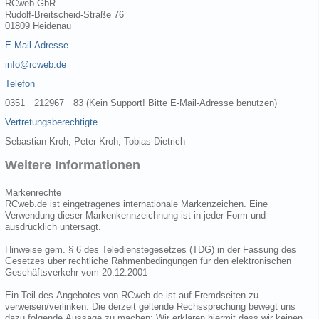
RCweb GbR
Rudolf-Breitscheid-Straße 76
01809 Heidenau
E-Mail-Adresse
info@rcweb.de
Telefon
0351 212967 83 (Kein Support! Bitte E-Mail-Adresse benutzen)
Vertretungsberechtigte
Sebastian Kroh, Peter Kroh, Tobias Dietrich
Weitere Informationen
Markenrechte
RCweb.de ist eingetragenes internationale Markenzeichen. Eine
Verwendung dieser Markenkennzeichnung ist in jeder Form und
ausdrücklich untersagt.
Hinweise gem. § 6 des Teledienstegesetzes (TDG) in der Fassung des
Gesetzes über rechtliche Rahmenbedingungen für den elektronischen
Geschäftsverkehr vom 20.12.2001
Ein Teil des Angebotes von RCweb.de ist auf Fremdseiten zu
verweisen/verlinken. Die derzeit geltende Rechssprechung bewegt uns
dazu folgende Aussage zu machen: Wir erklären hiermit dass wir keinen