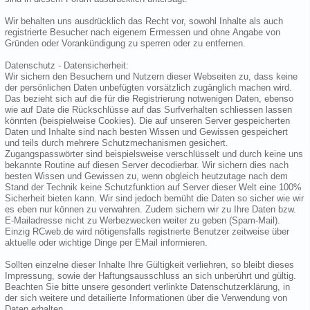
Wir behalten uns ausdrücklich das Recht vor, sowohl Inhalte als auch
registrierte Besucher nach eigenem Ermessen und ohne Angabe von
Gründen oder Vorankündigung zu sperren oder zu entfernen.
Datenschutz - Datensicherheit:
Wir sichern den Besuchern und Nutzern dieser Webseiten zu, dass keine
der persönlichen Daten unbefügten vorsätzlich zugänglich machen wird.
Das bezieht sich auf die für die Registrierung notwenigen Daten, ebenso
wie auf Date die Rückschlüsse auf das Surfverhalten schliessen lassen
könnten (beispielweise Cookies). Die auf unseren Server gespeicherten
Daten und Inhalte sind nach besten Wissen und Gewissen gespeichert
und teils durch mehrere Schutzmechanismen gesichert.
Zugangspasswörter sind beispielsweise verschlüsselt und durch keine uns
bekannte Routine auf diesen Server decodierbar. Wir sichern dies nach
besten Wissen und Gewissen zu, wenn obgleich heutzutage nach dem
Stand der Technik keine Schutzfunktion auf Server dieser Welt eine 100%
Sicherheit bieten kann. Wir sind jedoch bemüht die Daten so sicher wie wir
es eben nur können zu verwahren. Zudem sichern wir zu Ihre Daten bzw.
E-Mailadresse nicht zu Werbezwecken weiter zu geben (Spam-Mail).
Einzig RCweb.de wird nötigensfalls registrierte Benutzer zeitweise über
aktuelle oder wichtige Dinge per EMail informieren.
Sollten einzelne dieser Inhalte Ihre Gültigkeit verliehren, so bleibt dieses
Impressung, sowie der Haftungsausschluss an sich unberührt und gültig.
Beachten Sie bitte unsere gesondert verlinkte Datenschutzerklärung, in
der sich weitere und detailierte Informationen über die Verwendung von
Daten erhalten.