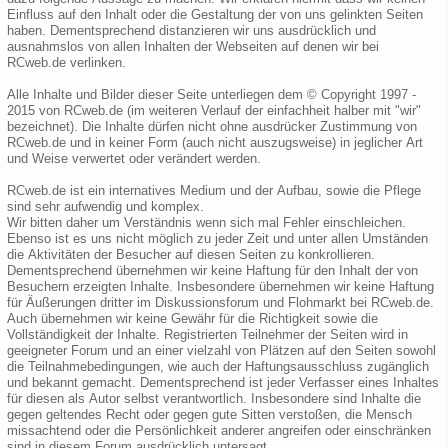
Einfluss auf den Inhalt oder die Gestaltung der von uns gelinkten Seiten
haben. Dementsprechend distanzieren wir uns ausdrücklich und
ausnahmslos von allen Inhalten der Webseiten auf denen wir bei
RCweb.de verlinken.
Alle Inhalte und Bilder dieser Seite unterliegen dem © Copyright 1997 -
2015 von RCweb.de (im weiteren Verlauf der einfachheit halber mit "wir"
bezeichnet). Die Inhalte dürfen nicht ohne ausdrücker Zustimmung von
RCweb.de und in keiner Form (auch nicht auszugsweise) in jeglicher Art
und Weise verwertet oder verändert werden.
RCweb.de ist ein internatives Medium und der Aufbau, sowie die Pflege
sind sehr aufwendig und komplex.
Wir bitten daher um Verständnis wenn sich mal Fehler einschleichen.
Ebenso ist es uns nicht möglich zu jeder Zeit und unter allen Umständen
die Aktivitäten der Besucher auf diesen Seiten zu konkrollieren.
Dementsprechend übernehmen wir keine Haftung für den Inhalt der von
Besuchern erzeigten Inhalte. Insbesondere übernehmen wir keine Haftung
für Äußerungen dritter im Diskussionsforum und Flohmarkt bei RCweb.de.
Auch übernehmen wir keine Gewähr für die Richtigkeit sowie die
Vollständigkeit der Inhalte. Registrierten Teilnehmer der Seiten wird in
geeigneter Forum und an einer vielzahl von Plätzen auf den Seiten sowohl
die Teilnahmebedingungen, wie auch der Haftungsausschluss zugänglich
und bekannt gemacht. Dementsprechend ist jeder Verfasser eines Inhaltes
für diesen als Autor selbst verantwortlich. Insbesondere sind Inhalte die
gegen geltendes Recht oder gegen gute Sitten verstoßen, die Mensch
missachtend oder die Persönlichkeit anderer angreifen oder einschränken
sind in diesem Forum ausdrücklich untersagt.