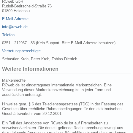
RCweb GbR
Rudolf-Breitscheid-Straße 76
01809 Heidenau
E-Mail-Adresse
info@rcweb.de
Telefon
0351 212967 83 (Kein Support! Bitte E-Mail-Adresse benutzen)
Vertretungsberechtigte
Sebastian Kroh, Peter Kroh, Tobias Dietrich
Weitere Informationen
Markenrechte
RCweb.de ist eingetragenes internationale Markenzeichen. Eine
Verwendung dieser Markenkennzeichnung ist in jeder Form und
ausdrücklich untersagt.
Hinweise gem. § 6 des Teledienstegesetzes (TDG) in der Fassung des
Gesetzes über rechtliche Rahmenbedingungen für den elektronischen
Geschäftsverkehr vom 20.12.2001
Ein Teil des Angebotes von RCweb.de ist auf Fremdseiten zu
verweisen/verlinken. Die derzeit geltende Rechssprechung bewegt uns
dazu folgende Aussage zu machen: Wir erklären hiermit dass wir keinen