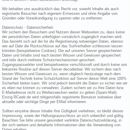
Wir behalten uns ausdrücklich das Recht vor, sowohl Inhalte als auch
registrierte Besucher nach eigenem Ermessen und ohne Angabe von
Gründen oder Vorankündigung zu sperren oder zu entfernen.
Datenschutz - Datensicherheit:
Wir sichern den Besuchern und Nutzern dieser Webseiten zu, dass keine
der persönlichen Daten unbefügten vorsätzlich zugänglich machen wird.
Das bezieht sich auf die für die Registrierung notwenigen Daten, ebenso
wie auf Date die Rückschlüsse auf das Surfverhalten schliessen lassen
könnten (beispielweise Cookies). Die auf unseren Server gespeicherten
Daten und Inhalte sind nach besten Wissen und Gewissen gespeichert
und teils durch mehrere Schutzmechanismen gesichert.
Zugangspasswörter sind beispielsweise verschlüsselt und durch keine uns
bekannte Routine auf diesen Server decodierbar. Wir sichern dies nach
besten Wissen und Gewissen zu, wenn obgleich heutzutage nach dem
Stand der Technik keine Schutzfunktion auf Server dieser Welt eine 100%
Sicherheit bieten kann. Wir sind jedoch bemüht die Daten so sicher wie wir
es eben nur können zu verwahren. Zudem sichern wir zu Ihre Daten bzw.
E-Mailadresse nicht zu Werbezwecken weiter zu geben (Spam-Mail).
Einzig RCweb.de wird nötigensfalls registrierte Benutzer zeitweise über
aktuelle oder wichtige Dinge per EMail informieren.
Sollten einzelne dieser Inhalte Ihre Gültigkeit verliehren, so bleibt dieses
Impressung, sowie der Haftungsausschluss an sich unberührt und gültig.
Beachten Sie bitte unsere gesondert verlinkte Datenschutzerklärung, in
der sich weitere und detailierte Informationen über die Verwendung von
Daten erhalten.