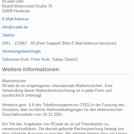
RCweb GbR
Rudolf-Breitscheid-Straße 76
01809 Heidenau
E-Mail-Adresse
info@rcweb.de
Telefon
0351 212967 83 (Kein Support! Bitte E-Mail-Adresse benutzen)
Vertretungsberechtigte
Sebastian Kroh, Peter Kroh, Tobias Dietrich
Weitere Informationen
Markenrechte
RCweb.de ist eingetragenes internationale Markenzeichen. Eine
Verwendung dieser Markenkennzeichnung ist in jeder Form und
ausdrücklich untersagt.
Hinweise gem. § 6 des Teledienstegesetzes (TDG) in der Fassung des
Gesetzes über rechtliche Rahmenbedingungen für den elektronischen
Geschäftsverkehr vom 20.12.2001
Ein Teil des Angebotes von RCweb.de ist auf Fremdseiten zu
verweisen/verlinken. Die derzeit geltende Rechssprechung bewegt uns
dazu folgende Aussage zu machen: Wir erklären hiermit dass wir keinen