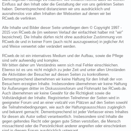
Einfluss auf den Inhalt oder die Gestaltung der von uns gelinkten Seiten
haben. Dementsprechend distanzieren wir uns ausdrücklich und
ausnahmslos von allen Inhalten der Webseiten auf denen wir bei
RCweb.de verlinken.
Alle Inhalte und Bilder dieser Seite unterliegen dem © Copyright 1997 -
2015 von RCweb.de (im weiteren Verlauf der einfachheit halber mit "wir"
bezeichnet). Die Inhalte dürfen nicht ohne ausdrücker Zustimmung von
RCweb.de und in keiner Form (auch nicht auszugsweise) in jeglicher Art
und Weise verwertet oder verändert werden.
RCweb.de ist ein internatives Medium und der Aufbau, sowie die Pflege
sind sehr aufwendig und komplex.
Wir bitten daher um Verständnis wenn sich mal Fehler einschleichen.
Ebenso ist es uns nicht möglich zu jeder Zeit und unter allen Umständen
die Aktivitäten der Besucher auf diesen Seiten zu konkrollieren.
Dementsprechend übernehmen wir keine Haftung für den Inhalt der von
Besuchern erzeigten Inhalte. Insbesondere übernehmen wir keine Haftung
für Äußerungen dritter im Diskussionsforum und Flohmarkt bei RCweb.de.
Auch übernehmen wir keine Gewähr für die Richtigkeit sowie die
Vollständigkeit der Inhalte. Registrierten Teilnehmer der Seiten wird in
geeigneter Forum und an einer vielzahl von Plätzen auf den Seiten sowohl
die Teilnahmebedingungen, wie auch der Haftungsausschluss zugänglich
und bekannt gemacht. Dementsprechend ist jeder Verfasser eines Inhaltes
für diesen als Autor selbst verantwortlich. Insbesondere sind Inhalte die
gegen geltendes Recht oder gegen gute Sitten verstoßen, die Mensch
missachtend oder die Persönlichkeit anderer angreifen oder einschränken
sind in diesem Forum ausdrücklich untersagt.