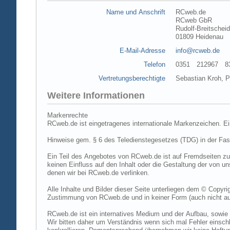
Name und Anschrift
RCweb.de
RCweb GbR
Rudolf-Breitschei
01809 Heidenau
E-Mail-Adresse
info@rcweb.de
Telefon
0351 212967 83 (
Vertretungsberechtigte
Sebastian Kroh, Pe
Weitere Informationen
Markenrechte
RCweb.de ist eingetragenes internationale Markenzeichen. E
Hinweise gem. § 6 des Teledienstegesetzes (TDG) in der Fa
Ein Teil des Angebotes von RCweb.de ist auf Fremdseiten zu
keinen Einfluss auf den Inhalt oder die Gestaltung der von 
denen wir bei RCweb.de verlinken.
Alle Inhalte und Bilder dieser Seite unterliegen dem © Copyri
Zustimmung von RCweb.de und in keiner Form (auch nicht aus
RCweb.de ist ein internatives Medium und der Aufbau, sowie 
Wir bitten daher um Verständnis wenn sich mal Fehler einschl