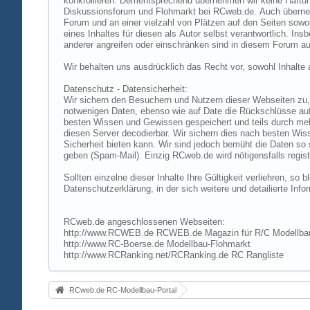
konkrollieren. Dementsprechend übernehmen wir keine Haftung
Diskussionsforum und Flohmarkt bei RCweb.de. Auch übernehmen
Forum und an einer vielzahl von Plätzen auf den Seiten sow
eines Inhaltes für diesen als Autor selbst verantwortlich. I
anderer angreifen oder einschränken sind in diesem Forum au
Wir behalten uns ausdrücklich das Recht vor, sowohl Inhalt
Datenschutz - Datensicherheit:
Wir sichern den Besuchern und Nutzern dieser Webseiten zu, 
notwenigen Daten, ebenso wie auf Date die Rückschlüsse auf 
besten Wissen und Gewissen gespeichert und teils durch me
diesen Server decodierbar. Wir sichern dies nach besten Wi
Sicherheit bieten kann. Wir sind jedoch bemüht die Daten so
geben (Spam-Mail). Einzig RCweb.de wird nötigensfalls registr
Sollten einzelne dieser Inhalte Ihre Gültigkeit verliehren, s
Datenschutzerklärung, in der sich weitere und detailierte In
RCweb.de angeschlossenen Webseiten:
http://www.RCWEB.de RCWEB.de Magazin für R/C Modellba
http://www.RC-Boerse.de Modellbau-Flohmarkt
http://www.RCRanking.net/RCRanking.de RC Rangliste
RCweb.de RC-Modellbau-Portal