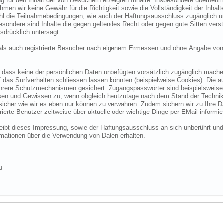
 für den Inhalt der von Besuchern erzeigten Inhalte. Insbesondere übernehme
 wir keine Gewähr für die Richtigkeit sowie die Vollständigkeit der Inhalte.
ohl die Teilnahmebedingungen, wie auch der Haftungsausschluss zugänglich 
nsbesondere sind Inhalte die gegen geltendes Recht oder gegen gute Sitten ve
sdrücklich untersagt.
e als auch registrierte Besucher nach eigenem Ermessen und ohne Angabe von
dass keine der persönlichen Daten unbefügten vorsätzlich zugänglich machen w
das Surfverhalten schliessen lassen könnten (beispielweise Cookies). Die a
hrere Schutzmechanismen gesichert. Zugangspasswörter sind beispielsweise 
ssen und Gewissen zu, wenn obgleich heutzutage nach dem Stand der Technik
 sicher wie wir es eben nur können zu verwahren. Zudem sichern wir zu Ihre
ierte Benutzer zeitweise über aktuelle oder wichtige Dinge per EMail informie
o bleibt dieses Impressung, sowie der Haftungsausschluss an sich unberührt und
formationen über die Verwendung von Daten erhalten.
u