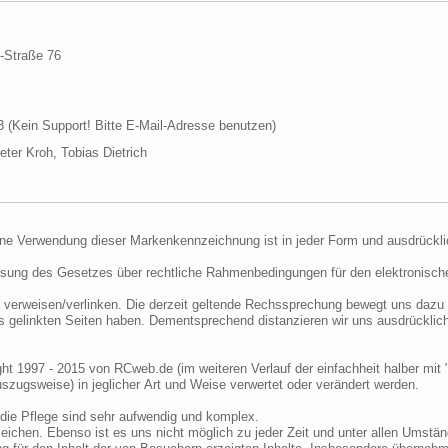
d-Straße 76
Kein Support! Bitte E-Mail-Adresse benutzen)
ter Kroh, Tobias Dietrich
ine Verwendung dieser Markenkennzeichnung ist in jeder Form und ausdrückli
ssung des Gesetzes über rechtliche Rahmenbedingungen für den elektronisc
 verweisen/verlinken. Die derzeit geltende Rechssprechung bewegt uns dazu 
uns gelinkten Seiten haben. Dementsprechend distanzieren wir uns ausdrückli
ght 1997 - 2015 von RCweb.de (im weiteren Verlauf der einfachheit halber mit 
zugsweise) in jeglicher Art und Weise verwertet oder verändert werden.
die Pflege sind sehr aufwendig und komplex.
eichen. Ebenso ist es uns nicht möglich zu jeder Zeit und unter allen Umstän