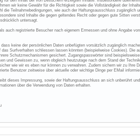
 für den Inhalt der von Besuchern erzeigten Inhalte. Insbesondere übernehme
 wir keine Gewähr für die Richtigkeit sowie die Vollständigkeit der Inhalte.
ohl die Teilnahmebedingungen, wie auch der Haftungsausschluss zugänglich 
nsbesondere sind Inhalte die gegen geltendes Recht oder gegen gute Sitten ve
sdrücklich untersagt.
e als auch registrierte Besucher nach eigenem Ermessen und ohne Angabe von
dass keine der persönlichen Daten unbefügten vorsätzlich zugänglich machen w
das Surfverhalten schliessen lassen könnten (beispielweise Cookies). Die a
hrere Schutzmechanismen gesichert. Zugangspasswörter sind beispielsweise 
ssen und Gewissen zu, wenn obgleich heutzutage nach dem Stand der Technik
 sicher wie wir es eben nur können zu verwahren. Zudem sichern wir zu Ihre
ierte Benutzer zeitweise über aktuelle oder wichtige Dinge per EMail informie
o bleibt dieses Impressung, sowie der Haftungsausschluss an sich unberührt und
formationen über die Verwendung von Daten erhalten.
u