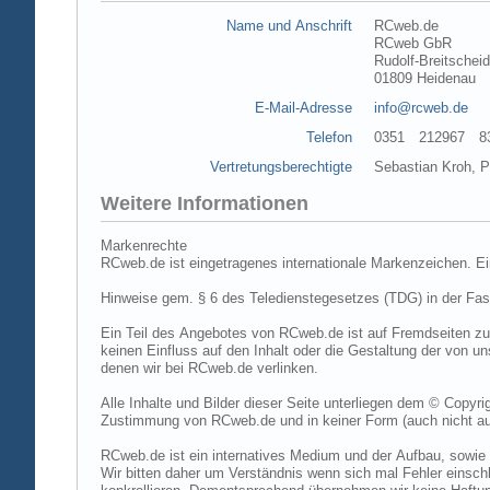
Name und Anschrift
RCweb.de
RCweb GbR
Rudolf-Breitschei
01809 Heidenau
E-Mail-Adresse
info@rcweb.de
Telefon
0351 212967 83 (
Vertretungsberechtigte
Sebastian Kroh, Pe
Weitere Informationen
Markenrechte
RCweb.de ist eingetragenes internationale Markenzeichen. E
Hinweise gem. § 6 des Teledienstegesetzes (TDG) in der Fa
Ein Teil des Angebotes von RCweb.de ist auf Fremdseiten zu
keinen Einfluss auf den Inhalt oder die Gestaltung der von 
denen wir bei RCweb.de verlinken.
Alle Inhalte und Bilder dieser Seite unterliegen dem © Copyri
Zustimmung von RCweb.de und in keiner Form (auch nicht aus
RCweb.de ist ein internatives Medium und der Aufbau, sowie 
Wir bitten daher um Verständnis wenn sich mal Fehler einschl