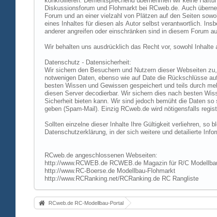
konkrollieren. Dementsprechend übernehmen wir keine Haftung
Diskussionsforum und Flohmarkt bei RCweb.de. Auch übernehmen
Forum und an einer vielzahl von Plätzen auf den Seiten sow
eines Inhaltes für diesen als Autor selbst verantwortlich. I
anderer angreifen oder einschränken sind in diesem Forum au
Wir behalten uns ausdrücklich das Recht vor, sowohl Inhalt
Datenschutz - Datensicherheit:
Wir sichern den Besuchern und Nutzern dieser Webseiten zu, 
notwenigen Daten, ebenso wie auf Date die Rückschlüsse auf 
besten Wissen und Gewissen gespeichert und teils durch me
diesen Server decodierbar. Wir sichern dies nach besten Wi
Sicherheit bieten kann. Wir sind jedoch bemüht die Daten so
geben (Spam-Mail). Einzig RCweb.de wird nötigensfalls registr
Sollten einzelne dieser Inhalte Ihre Gültigkeit verliehren, s
Datenschutzerklärung, in der sich weitere und detailierte In
RCweb.de angeschlossenen Webseiten:
http://www.RCWEB.de RCWEB.de Magazin für R/C Modellba
http://www.RC-Boerse.de Modellbau-Flohmarkt
http://www.RCRanking.net/RCRanking.de RC Rangliste
RCweb.de RC-Modellbau-Portal