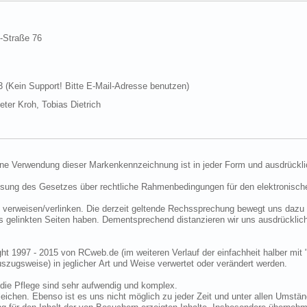
d-Straße 76
Kein Support! Bitte E-Mail-Adresse benutzen)
ter Kroh, Tobias Dietrich
ine Verwendung dieser Markenkennzeichnung ist in jeder Form und ausdrückli
ssung des Gesetzes über rechtliche Rahmenbedingungen für den elektronisc
 verweisen/verlinken. Die derzeit geltende Rechssprechung bewegt uns dazu 
uns gelinkten Seiten haben. Dementsprechend distanzieren wir uns ausdrückli
ght 1997 - 2015 von RCweb.de (im weiteren Verlauf der einfachheit halber mit 
zugsweise) in jeglicher Art und Weise verwertet oder verändert werden.
die Pflege sind sehr aufwendig und komplex.
eichen. Ebenso ist es uns nicht möglich zu jeder Zeit und unter allen Umstän