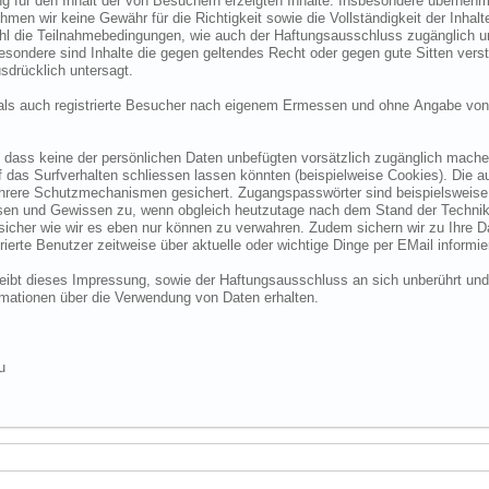
 für den Inhalt der von Besuchern erzeigten Inhalte. Insbesondere übernehme
 wir keine Gewähr für die Richtigkeit sowie die Vollständigkeit der Inhalte.
ohl die Teilnahmebedingungen, wie auch der Haftungsausschluss zugänglich 
nsbesondere sind Inhalte die gegen geltendes Recht oder gegen gute Sitten ve
sdrücklich untersagt.
e als auch registrierte Besucher nach eigenem Ermessen und ohne Angabe von
dass keine der persönlichen Daten unbefügten vorsätzlich zugänglich machen w
das Surfverhalten schliessen lassen könnten (beispielweise Cookies). Die a
hrere Schutzmechanismen gesichert. Zugangspasswörter sind beispielsweise 
ssen und Gewissen zu, wenn obgleich heutzutage nach dem Stand der Technik
 sicher wie wir es eben nur können zu verwahren. Zudem sichern wir zu Ihre
ierte Benutzer zeitweise über aktuelle oder wichtige Dinge per EMail informie
o bleibt dieses Impressung, sowie der Haftungsausschluss an sich unberührt und
formationen über die Verwendung von Daten erhalten.
u