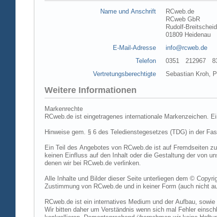
Name und Anschrift
RCweb.de
RCweb GbR
Rudolf-Breitschei
01809 Heidenau
E-Mail-Adresse
info@rcweb.de
Telefon
0351 212967 83 (
Vertretungsberechtigte
Sebastian Kroh, Pe
Weitere Informationen
Markenrechte
RCweb.de ist eingetragenes internationale Markenzeichen. E
Hinweise gem. § 6 des Teledienstegesetzes (TDG) in der Fa
Ein Teil des Angebotes von RCweb.de ist auf Fremdseiten zu
keinen Einfluss auf den Inhalt oder die Gestaltung der von 
denen wir bei RCweb.de verlinken.
Alle Inhalte und Bilder dieser Seite unterliegen dem © Copyri
Zustimmung von RCweb.de und in keiner Form (auch nicht aus
RCweb.de ist ein internatives Medium und der Aufbau, sowie 
Wir bitten daher um Verständnis wenn sich mal Fehler einschl