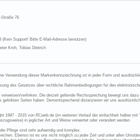
d-Straße 76
Kein Support! Bitte E-Mail-Adresse benutzen)
ter Kroh, Tobias Dietrich
ine Verwendung dieser Markenkennzeichnung ist in jeder Form und ausdrückli
ssung des Gesetzes über rechtliche Rahmenbedingungen für den elektronisc
 verweisen/verlinken. Die derzeit geltende Rechssprechung bewegt uns dazu 
uns gelinkten Seiten haben. Dementsprechend distanzieren wir uns ausdrückli
ght 1997 - 2015 von RCweb.de (im weiteren Verlauf der einfachheit halber mit 
zugsweise) in jeglicher Art und Weise verwertet oder verändert werden.
die Pflege sind sehr aufwendig und komplex.
eichen. Ebenso ist es uns nicht möglich zu jeder Zeit und unter allen Umstän