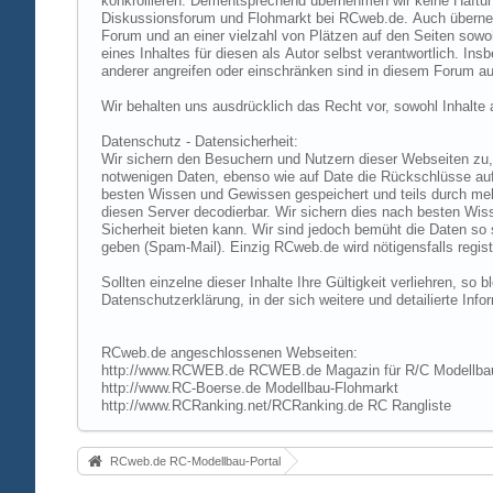
konkrollieren. Dementsprechend übernehmen wir keine Haftung
Diskussionsforum und Flohmarkt bei RCweb.de. Auch übernehmen
Forum und an einer vielzahl von Plätzen auf den Seiten sow
eines Inhaltes für diesen als Autor selbst verantwortlich. I
anderer angreifen oder einschränken sind in diesem Forum au
Wir behalten uns ausdrücklich das Recht vor, sowohl Inhalt
Datenschutz - Datensicherheit:
Wir sichern den Besuchern und Nutzern dieser Webseiten zu, 
notwenigen Daten, ebenso wie auf Date die Rückschlüsse auf 
besten Wissen und Gewissen gespeichert und teils durch me
diesen Server decodierbar. Wir sichern dies nach besten Wi
Sicherheit bieten kann. Wir sind jedoch bemüht die Daten so
geben (Spam-Mail). Einzig RCweb.de wird nötigensfalls registr
Sollten einzelne dieser Inhalte Ihre Gültigkeit verliehren, s
Datenschutzerklärung, in der sich weitere und detailierte In
RCweb.de angeschlossenen Webseiten:
http://www.RCWEB.de RCWEB.de Magazin für R/C Modellba
http://www.RC-Boerse.de Modellbau-Flohmarkt
http://www.RCRanking.net/RCRanking.de RC Rangliste
RCweb.de RC-Modellbau-Portal