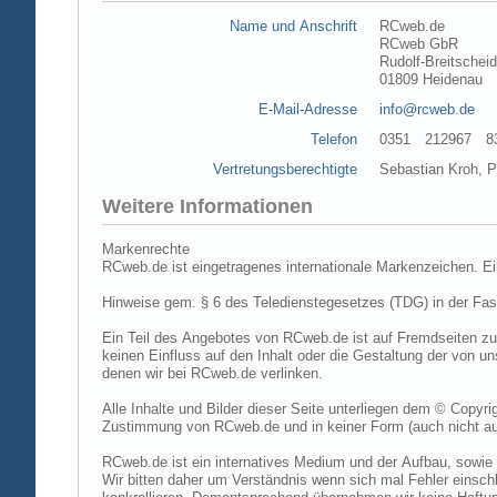
Name und Anschrift
RCweb.de
RCweb GbR
Rudolf-Breitschei
01809 Heidenau
E-Mail-Adresse
info@rcweb.de
Telefon
0351 212967 83 (
Vertretungsberechtigte
Sebastian Kroh, Pe
Weitere Informationen
Markenrechte
RCweb.de ist eingetragenes internationale Markenzeichen. E
Hinweise gem. § 6 des Teledienstegesetzes (TDG) in der Fa
Ein Teil des Angebotes von RCweb.de ist auf Fremdseiten zu
keinen Einfluss auf den Inhalt oder die Gestaltung der von 
denen wir bei RCweb.de verlinken.
Alle Inhalte und Bilder dieser Seite unterliegen dem © Copyri
Zustimmung von RCweb.de und in keiner Form (auch nicht aus
RCweb.de ist ein internatives Medium und der Aufbau, sowie 
Wir bitten daher um Verständnis wenn sich mal Fehler einschl