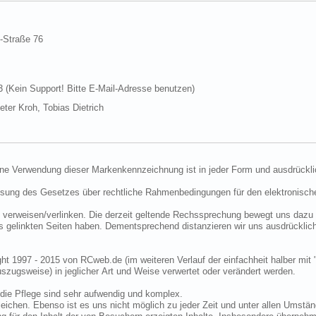
d-Straße 76
Kein Support! Bitte E-Mail-Adresse benutzen)
ter Kroh, Tobias Dietrich
ine Verwendung dieser Markenkennzeichnung ist in jeder Form und ausdrückli
ssung des Gesetzes über rechtliche Rahmenbedingungen für den elektronisc
 verweisen/verlinken. Die derzeit geltende Rechssprechung bewegt uns dazu 
uns gelinkten Seiten haben. Dementsprechend distanzieren wir uns ausdrückli
ght 1997 - 2015 von RCweb.de (im weiteren Verlauf der einfachheit halber mit 
zugsweise) in jeglicher Art und Weise verwertet oder verändert werden.
die Pflege sind sehr aufwendig und komplex.
eichen. Ebenso ist es uns nicht möglich zu jeder Zeit und unter allen Umstän