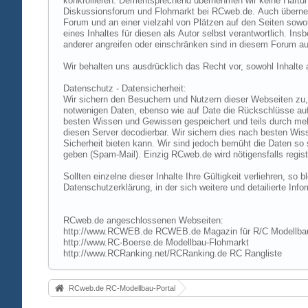
konkrollieren. Dementsprechend übernehmen wir keine Haftung
Diskussionsforum und Flohmarkt bei RCweb.de. Auch übernehmen
Forum und an einer vielzahl von Plätzen auf den Seiten sow
eines Inhaltes für diesen als Autor selbst verantwortlich. I
anderer angreifen oder einschränken sind in diesem Forum au
Wir behalten uns ausdrücklich das Recht vor, sowohl Inhalt
Datenschutz - Datensicherheit:
Wir sichern den Besuchern und Nutzern dieser Webseiten zu, 
notwenigen Daten, ebenso wie auf Date die Rückschlüsse auf 
besten Wissen und Gewissen gespeichert und teils durch me
diesen Server decodierbar. Wir sichern dies nach besten Wi
Sicherheit bieten kann. Wir sind jedoch bemüht die Daten so
geben (Spam-Mail). Einzig RCweb.de wird nötigensfalls registr
Sollten einzelne dieser Inhalte Ihre Gültigkeit verliehren, s
Datenschutzerklärung, in der sich weitere und detailierte In
RCweb.de angeschlossenen Webseiten:
http://www.RCWEB.de RCWEB.de Magazin für R/C Modellba
http://www.RC-Boerse.de Modellbau-Flohmarkt
http://www.RCRanking.net/RCRanking.de RC Rangliste
RCweb.de RC-Modellbau-Portal