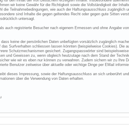
 für den Inhalt der von Besuchern erzeigten Inhalte. Insbesondere übernehme
 wir keine Gewähr für die Richtigkeit sowie die Vollständigkeit der Inhalte.
ohl die Teilnahmebedingungen, wie auch der Haftungsausschluss zugänglich 
nsbesondere sind Inhalte die gegen geltendes Recht oder gegen gute Sitten ve
sdrücklich untersagt.
e als auch registrierte Besucher nach eigenem Ermessen und ohne Angabe von
dass keine der persönlichen Daten unbefügten vorsätzlich zugänglich machen w
das Surfverhalten schliessen lassen könnten (beispielweise Cookies). Die a
hrere Schutzmechanismen gesichert. Zugangspasswörter sind beispielsweise 
ssen und Gewissen zu, wenn obgleich heutzutage nach dem Stand der Technik
 sicher wie wir es eben nur können zu verwahren. Zudem sichern wir zu Ihre
ierte Benutzer zeitweise über aktuelle oder wichtige Dinge per EMail informie
o bleibt dieses Impressung, sowie der Haftungsausschluss an sich unberührt und
formationen über die Verwendung von Daten erhalten.
u