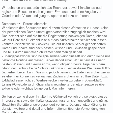
Wir behalten uns ausdrücklich das Recht vor, sowohl Inhalte als auch
registrierte Besucher nach eigenem Ermessen und ohne Angabe von
Gründen oder Vorankündigung zu sperren oder zu entfernen.
Datenschutz - Datensicherheit:
Wir sichern den Besuchern und Nutzern dieser Webseiten zu, dass keine
der persönlichen Daten unbefügten vorsätzlich zugänglich machen wird.
Das bezieht sich auf die für die Registrierung notwenigen Daten, ebenso
wie auf Date die Rückschlüsse auf das Surfverhalten schliessen lassen
könnten (beispielweise Cookies). Die auf unseren Server gespeicherten
Daten und Inhalte sind nach besten Wissen und Gewissen gespeichert
und teils durch mehrere Schutzmechanismen gesichert.
Zugangspasswörter sind beispielsweise verschlüsselt und durch keine uns
bekannte Routine auf diesen Server decodierbar. Wir sichern dies nach
besten Wissen und Gewissen zu, wenn obgleich heutzutage nach dem
Stand der Technik keine Schutzfunktion auf Server dieser Welt eine 100%
Sicherheit bieten kann. Wir sind jedoch bemüht die Daten so sicher wie wir
es eben nur können zu verwahren. Zudem sichern wir zu Ihre Daten bzw.
E-Mailadresse nicht zu Werbezwecken weiter zu geben (Spam-Mail).
Einzig RCweb.de wird nötigensfalls registrierte Benutzer zeitweise über
aktuelle oder wichtige Dinge per EMail informieren.
Sollten einzelne dieser Inhalte Ihre Gültigkeit verliehren, so bleibt dieses
Impressung, sowie der Haftungsausschluss an sich unberührt und gültig.
Beachten Sie bitte unsere gesondert verlinkte Datenschutzerklärung, in
der sich weitere und detailierte Informationen über die Verwendung von
Daten erhalten.