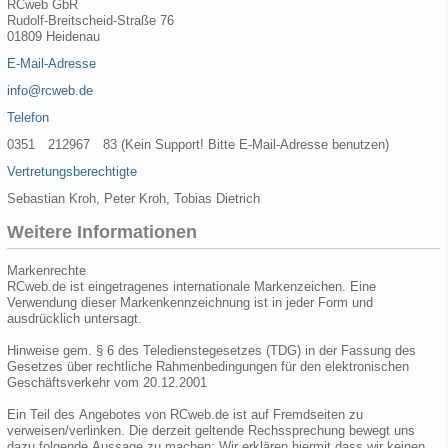
RCweb GbR
Rudolf-Breitscheid-Straße 76
01809 Heidenau
E-Mail-Adresse
info@rcweb.de
Telefon
0351 212967 83 (Kein Support! Bitte E-Mail-Adresse benutzen)
Vertretungsberechtigte
Sebastian Kroh, Peter Kroh, Tobias Dietrich
Weitere Informationen
Markenrechte
RCweb.de ist eingetragenes internationale Markenzeichen. Eine
Verwendung dieser Markenkennzeichnung ist in jeder Form und
ausdrücklich untersagt.
Hinweise gem. § 6 des Teledienstegesetzes (TDG) in der Fassung des
Gesetzes über rechtliche Rahmenbedingungen für den elektronischen
Geschäftsverkehr vom 20.12.2001
Ein Teil des Angebotes von RCweb.de ist auf Fremdseiten zu
verweisen/verlinken. Die derzeit geltende Rechssprechung bewegt uns
dazu folgende Aussage zu machen: Wir erklären hiermit dass wir keinen