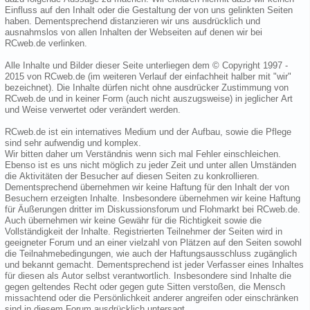
Einfluss auf den Inhalt oder die Gestaltung der von uns gelinkten Seiten
haben. Dementsprechend distanzieren wir uns ausdrücklich und
ausnahmslos von allen Inhalten der Webseiten auf denen wir bei
RCweb.de verlinken.
Alle Inhalte und Bilder dieser Seite unterliegen dem © Copyright 1997 -
2015 von RCweb.de (im weiteren Verlauf der einfachheit halber mit "wir"
bezeichnet). Die Inhalte dürfen nicht ohne ausdrücker Zustimmung von
RCweb.de und in keiner Form (auch nicht auszugsweise) in jeglicher Art
und Weise verwertet oder verändert werden.
RCweb.de ist ein internatives Medium und der Aufbau, sowie die Pflege
sind sehr aufwendig und komplex.
Wir bitten daher um Verständnis wenn sich mal Fehler einschleichen.
Ebenso ist es uns nicht möglich zu jeder Zeit und unter allen Umständen
die Aktivitäten der Besucher auf diesen Seiten zu konkrollieren.
Dementsprechend übernehmen wir keine Haftung für den Inhalt der von
Besuchern erzeigten Inhalte. Insbesondere übernehmen wir keine Haftung
für Äußerungen dritter im Diskussionsforum und Flohmarkt bei RCweb.de.
Auch übernehmen wir keine Gewähr für die Richtigkeit sowie die
Vollständigkeit der Inhalte. Registrierten Teilnehmer der Seiten wird in
geeigneter Forum und an einer vielzahl von Plätzen auf den Seiten sowohl
die Teilnahmebedingungen, wie auch der Haftungsausschluss zugänglich
und bekannt gemacht. Dementsprechend ist jeder Verfasser eines Inhaltes
für diesen als Autor selbst verantwortlich. Insbesondere sind Inhalte die
gegen geltendes Recht oder gegen gute Sitten verstoßen, die Mensch
missachtend oder die Persönlichkeit anderer angreifen oder einschränken
sind in diesem Forum ausdrücklich untersagt.