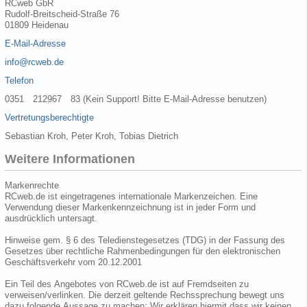
RCweb GbR
Rudolf-Breitscheid-Straße 76
01809 Heidenau
E-Mail-Adresse
info@rcweb.de
Telefon
0351 212967 83 (Kein Support! Bitte E-Mail-Adresse benutzen)
Vertretungsberechtigte
Sebastian Kroh, Peter Kroh, Tobias Dietrich
Weitere Informationen
Markenrechte
RCweb.de ist eingetragenes internationale Markenzeichen. Eine
Verwendung dieser Markenkennzeichnung ist in jeder Form und
ausdrücklich untersagt.
Hinweise gem. § 6 des Teledienstegesetzes (TDG) in der Fassung des
Gesetzes über rechtliche Rahmenbedingungen für den elektronischen
Geschäftsverkehr vom 20.12.2001
Ein Teil des Angebotes von RCweb.de ist auf Fremdseiten zu
verweisen/verlinken. Die derzeit geltende Rechssprechung bewegt uns
dazu folgende Aussage zu machen: Wir erklären hiermit dass wir keinen