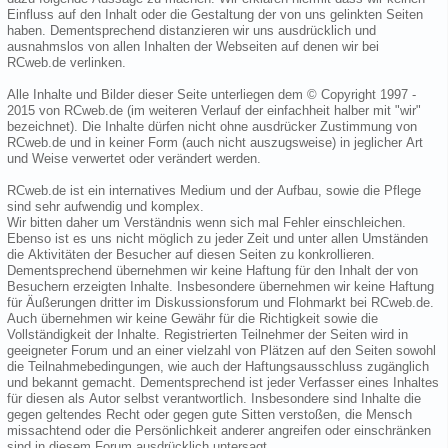
Einfluss auf den Inhalt oder die Gestaltung der von uns gelinkten Seiten
haben. Dementsprechend distanzieren wir uns ausdrücklich und
ausnahmslos von allen Inhalten der Webseiten auf denen wir bei
RCweb.de verlinken.
Alle Inhalte und Bilder dieser Seite unterliegen dem © Copyright 1997 -
2015 von RCweb.de (im weiteren Verlauf der einfachheit halber mit "wir"
bezeichnet). Die Inhalte dürfen nicht ohne ausdrücker Zustimmung von
RCweb.de und in keiner Form (auch nicht auszugsweise) in jeglicher Art
und Weise verwertet oder verändert werden.
RCweb.de ist ein internatives Medium und der Aufbau, sowie die Pflege
sind sehr aufwendig und komplex.
Wir bitten daher um Verständnis wenn sich mal Fehler einschleichen.
Ebenso ist es uns nicht möglich zu jeder Zeit und unter allen Umständen
die Aktivitäten der Besucher auf diesen Seiten zu konkrollieren.
Dementsprechend übernehmen wir keine Haftung für den Inhalt der von
Besuchern erzeigten Inhalte. Insbesondere übernehmen wir keine Haftung
für Äußerungen dritter im Diskussionsforum und Flohmarkt bei RCweb.de.
Auch übernehmen wir keine Gewähr für die Richtigkeit sowie die
Vollständigkeit der Inhalte. Registrierten Teilnehmer der Seiten wird in
geeigneter Forum und an einer vielzahl von Plätzen auf den Seiten sowohl
die Teilnahmebedingungen, wie auch der Haftungsausschluss zugänglich
und bekannt gemacht. Dementsprechend ist jeder Verfasser eines Inhaltes
für diesen als Autor selbst verantwortlich. Insbesondere sind Inhalte die
gegen geltendes Recht oder gegen gute Sitten verstoßen, die Mensch
missachtend oder die Persönlichkeit anderer angreifen oder einschränken
sind in diesem Forum ausdrücklich untersagt.