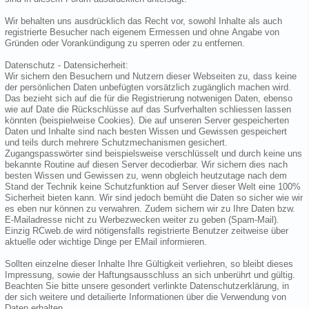
Wir behalten uns ausdrücklich das Recht vor, sowohl Inhalte als auch
registrierte Besucher nach eigenem Ermessen und ohne Angabe von
Gründen oder Vorankündigung zu sperren oder zu entfernen.
Datenschutz - Datensicherheit:
Wir sichern den Besuchern und Nutzern dieser Webseiten zu, dass keine
der persönlichen Daten unbefügten vorsätzlich zugänglich machen wird.
Das bezieht sich auf die für die Registrierung notwenigen Daten, ebenso
wie auf Date die Rückschlüsse auf das Surfverhalten schliessen lassen
könnten (beispielweise Cookies). Die auf unseren Server gespeicherten
Daten und Inhalte sind nach besten Wissen und Gewissen gespeichert
und teils durch mehrere Schutzmechanismen gesichert.
Zugangspasswörter sind beispielsweise verschlüsselt und durch keine uns
bekannte Routine auf diesen Server decodierbar. Wir sichern dies nach
besten Wissen und Gewissen zu, wenn obgleich heutzutage nach dem
Stand der Technik keine Schutzfunktion auf Server dieser Welt eine 100%
Sicherheit bieten kann. Wir sind jedoch bemüht die Daten so sicher wie wir
es eben nur können zu verwahren. Zudem sichern wir zu Ihre Daten bzw.
E-Mailadresse nicht zu Werbezwecken weiter zu geben (Spam-Mail).
Einzig RCweb.de wird nötigensfalls registrierte Benutzer zeitweise über
aktuelle oder wichtige Dinge per EMail informieren.
Sollten einzelne dieser Inhalte Ihre Gültigkeit verliehren, so bleibt dieses
Impressung, sowie der Haftungsausschluss an sich unberührt und gültig.
Beachten Sie bitte unsere gesondert verlinkte Datenschutzerklärung, in
der sich weitere und detailierte Informationen über die Verwendung von
Daten erhalten.