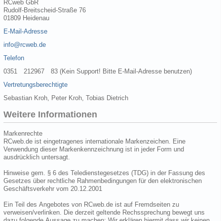
RCweb GbR
Rudolf-Breitscheid-Straße 76
01809 Heidenau
E-Mail-Adresse
info@rcweb.de
Telefon
0351 212967 83 (Kein Support! Bitte E-Mail-Adresse benutzen)
Vertretungsberechtigte
Sebastian Kroh, Peter Kroh, Tobias Dietrich
Weitere Informationen
Markenrechte
RCweb.de ist eingetragenes internationale Markenzeichen. Eine
Verwendung dieser Markenkennzeichnung ist in jeder Form und
ausdrücklich untersagt.
Hinweise gem. § 6 des Teledienstegesetzes (TDG) in der Fassung des
Gesetzes über rechtliche Rahmenbedingungen für den elektronischen
Geschäftsverkehr vom 20.12.2001
Ein Teil des Angebotes von RCweb.de ist auf Fremdseiten zu
verweisen/verlinken. Die derzeit geltende Rechssprechung bewegt uns
dazu folgende Aussage zu machen: Wir erklären hiermit dass wir keinen