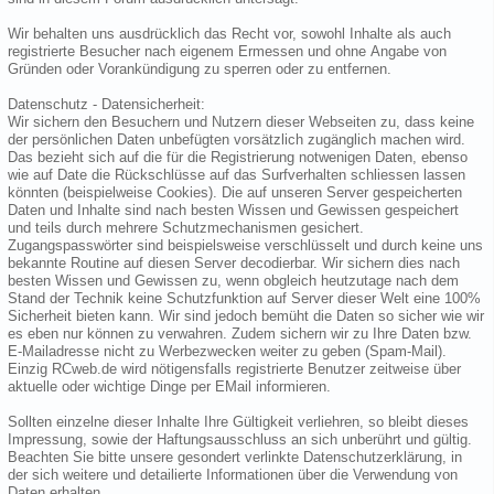
Wir behalten uns ausdrücklich das Recht vor, sowohl Inhalte als auch
registrierte Besucher nach eigenem Ermessen und ohne Angabe von
Gründen oder Vorankündigung zu sperren oder zu entfernen.
Datenschutz - Datensicherheit:
Wir sichern den Besuchern und Nutzern dieser Webseiten zu, dass keine
der persönlichen Daten unbefügten vorsätzlich zugänglich machen wird.
Das bezieht sich auf die für die Registrierung notwenigen Daten, ebenso
wie auf Date die Rückschlüsse auf das Surfverhalten schliessen lassen
könnten (beispielweise Cookies). Die auf unseren Server gespeicherten
Daten und Inhalte sind nach besten Wissen und Gewissen gespeichert
und teils durch mehrere Schutzmechanismen gesichert.
Zugangspasswörter sind beispielsweise verschlüsselt und durch keine uns
bekannte Routine auf diesen Server decodierbar. Wir sichern dies nach
besten Wissen und Gewissen zu, wenn obgleich heutzutage nach dem
Stand der Technik keine Schutzfunktion auf Server dieser Welt eine 100%
Sicherheit bieten kann. Wir sind jedoch bemüht die Daten so sicher wie wir
es eben nur können zu verwahren. Zudem sichern wir zu Ihre Daten bzw.
E-Mailadresse nicht zu Werbezwecken weiter zu geben (Spam-Mail).
Einzig RCweb.de wird nötigensfalls registrierte Benutzer zeitweise über
aktuelle oder wichtige Dinge per EMail informieren.
Sollten einzelne dieser Inhalte Ihre Gültigkeit verliehren, so bleibt dieses
Impressung, sowie der Haftungsausschluss an sich unberührt und gültig.
Beachten Sie bitte unsere gesondert verlinkte Datenschutzerklärung, in
der sich weitere und detailierte Informationen über die Verwendung von
Daten erhalten.