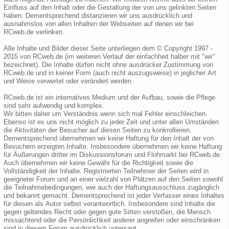
Einfluss auf den Inhalt oder die Gestaltung der von uns gelinkten Seiten
haben. Dementsprechend distanzieren wir uns ausdrücklich und
ausnahmslos von allen Inhalten der Webseiten auf denen wir bei
RCweb.de verlinken.
Alle Inhalte und Bilder dieser Seite unterliegen dem © Copyright 1997 -
2015 von RCweb.de (im weiteren Verlauf der einfachheit halber mit "wir"
bezeichnet). Die Inhalte dürfen nicht ohne ausdrücker Zustimmung von
RCweb.de und in keiner Form (auch nicht auszugsweise) in jeglicher Art
und Weise verwertet oder verändert werden.
RCweb.de ist ein internatives Medium und der Aufbau, sowie die Pflege
sind sehr aufwendig und komplex.
Wir bitten daher um Verständnis wenn sich mal Fehler einschleichen.
Ebenso ist es uns nicht möglich zu jeder Zeit und unter allen Umständen
die Aktivitäten der Besucher auf diesen Seiten zu konkrollieren.
Dementsprechend übernehmen wir keine Haftung für den Inhalt der von
Besuchern erzeigten Inhalte. Insbesondere übernehmen wir keine Haftung
für Äußerungen dritter im Diskussionsforum und Flohmarkt bei RCweb.de.
Auch übernehmen wir keine Gewähr für die Richtigkeit sowie die
Vollständigkeit der Inhalte. Registrierten Teilnehmer der Seiten wird in
geeigneter Forum und an einer vielzahl von Plätzen auf den Seiten sowohl
die Teilnahmebedingungen, wie auch der Haftungsausschluss zugänglich
und bekannt gemacht. Dementsprechend ist jeder Verfasser eines Inhaltes
für diesen als Autor selbst verantwortlich. Insbesondere sind Inhalte die
gegen geltendes Recht oder gegen gute Sitten verstoßen, die Mensch
missachtend oder die Persönlichkeit anderer angreifen oder einschränken
sind in diesem Forum ausdrücklich untersagt.