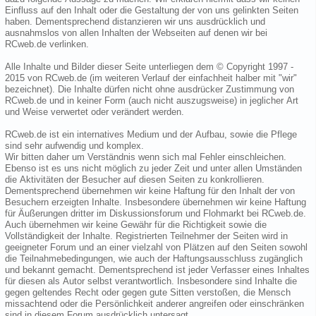
Einfluss auf den Inhalt oder die Gestaltung der von uns gelinkten Seiten
haben. Dementsprechend distanzieren wir uns ausdrücklich und
ausnahmslos von allen Inhalten der Webseiten auf denen wir bei
RCweb.de verlinken.
Alle Inhalte und Bilder dieser Seite unterliegen dem © Copyright 1997 -
2015 von RCweb.de (im weiteren Verlauf der einfachheit halber mit "wir"
bezeichnet). Die Inhalte dürfen nicht ohne ausdrücker Zustimmung von
RCweb.de und in keiner Form (auch nicht auszugsweise) in jeglicher Art
und Weise verwertet oder verändert werden.
RCweb.de ist ein internatives Medium und der Aufbau, sowie die Pflege
sind sehr aufwendig und komplex.
Wir bitten daher um Verständnis wenn sich mal Fehler einschleichen.
Ebenso ist es uns nicht möglich zu jeder Zeit und unter allen Umständen
die Aktivitäten der Besucher auf diesen Seiten zu konkrollieren.
Dementsprechend übernehmen wir keine Haftung für den Inhalt der von
Besuchern erzeigten Inhalte. Insbesondere übernehmen wir keine Haftung
für Äußerungen dritter im Diskussionsforum und Flohmarkt bei RCweb.de.
Auch übernehmen wir keine Gewähr für die Richtigkeit sowie die
Vollständigkeit der Inhalte. Registrierten Teilnehmer der Seiten wird in
geeigneter Forum und an einer vielzahl von Plätzen auf den Seiten sowohl
die Teilnahmebedingungen, wie auch der Haftungsausschluss zugänglich
und bekannt gemacht. Dementsprechend ist jeder Verfasser eines Inhaltes
für diesen als Autor selbst verantwortlich. Insbesondere sind Inhalte die
gegen geltendes Recht oder gegen gute Sitten verstoßen, die Mensch
missachtend oder die Persönlichkeit anderer angreifen oder einschränken
sind in diesem Forum ausdrücklich untersagt.