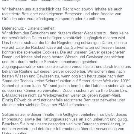
Wir behalten uns ausdrücklich das Recht vor, sowohl Inhalte als auch
registrierte Besucher nach eigenem Ermessen und ohne Angabe von
Gründen oder Vorankündigung zu sperren oder zu entfernen.
Datenschutz - Datensicherheit:
Wir sichern den Besuchern und Nutzern dieser Webseiten zu, dass keine
der persönlichen Daten unbefügten vorsätzlich zugänglich machen wird.
Das bezieht sich auf die für die Registrierung notwenigen Daten, ebenso
wie auf Date die Rückschlüsse auf das Surfverhalten schliessen lassen
könnten (beispielweise Cookies). Die auf unseren Server gespeicherten
Daten und Inhalte sind nach besten Wissen und Gewissen gespeichert
und teils durch mehrere Schutzmechanismen gesichert.
Zugangspasswörter sind beispielsweise verschlüsselt und durch keine uns
bekannte Routine auf diesen Server decodierbar. Wir sichern dies nach
besten Wissen und Gewissen zu, wenn obgleich heutzutage nach dem
Stand der Technik keine Schutzfunktion auf Server dieser Welt eine 100%
Sicherheit bieten kann. Wir sind jedoch bemüht die Daten so sicher wie wir
es eben nur können zu verwahren. Zudem sichern wir zu Ihre Daten bzw.
E-Mailadresse nicht zu Werbezwecken weiter zu geben (Spam-Mail).
Einzig RCweb.de wird nötigensfalls registrierte Benutzer zeitweise über
aktuelle oder wichtige Dinge per EMail informieren.
Sollten einzelne dieser Inhalte Ihre Gültigkeit verliehren, so bleibt dieses
Impressung, sowie der Haftungsausschluss an sich unberührt und gültig.
Beachten Sie bitte unsere gesondert verlinkte Datenschutzerklärung, in
der sich weitere und detailierte Informationen über die Verwendung von
Daten erhalten.