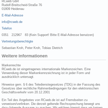
RCweb GbR
Rudolf-Breitscheid-Straße 76
01809 Heidenau
E-Mail-Adresse
info@rcweb.de
Telefon
0351 212967 83 (Kein Support! Bitte E-Mail-Adresse benutzen)
Vertretungsberechtigte
Sebastian Kroh, Peter Kroh, Tobias Dietrich
Weitere Informationen
Markenrechte
RCweb.de ist eingetragenes internationale Markenzeichen. Eine
Verwendung dieser Markenkennzeichnung ist in jeder Form und
ausdrücklich untersagt.
Hinweise gem. § 6 des Teledienstegesetzes (TDG) in der Fassung des
Gesetzes über rechtliche Rahmenbedingungen für den elektronischen
Geschäftsverkehr vom 20.12.2001
Ein Teil des Angebotes von RCweb.de ist auf Fremdseiten zu
verweisen/verlinken. Die derzeit geltende Rechssprechung bewegt uns
dazu folgende Aussage zu machen: Wir erklären hiermit dass wir keinen