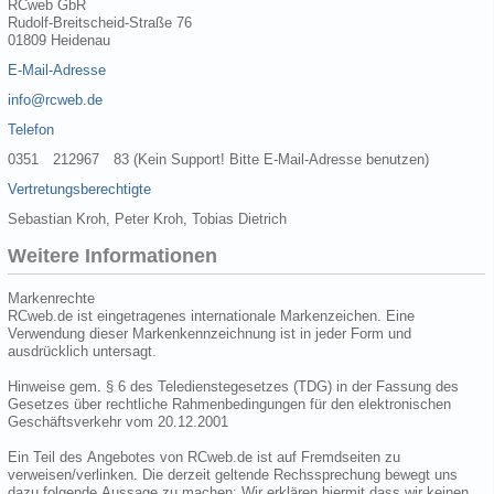
RCweb GbR
Rudolf-Breitscheid-Straße 76
01809 Heidenau
E-Mail-Adresse
info@rcweb.de
Telefon
0351 212967 83 (Kein Support! Bitte E-Mail-Adresse benutzen)
Vertretungsberechtigte
Sebastian Kroh, Peter Kroh, Tobias Dietrich
Weitere Informationen
Markenrechte
RCweb.de ist eingetragenes internationale Markenzeichen. Eine
Verwendung dieser Markenkennzeichnung ist in jeder Form und
ausdrücklich untersagt.
Hinweise gem. § 6 des Teledienstegesetzes (TDG) in der Fassung des
Gesetzes über rechtliche Rahmenbedingungen für den elektronischen
Geschäftsverkehr vom 20.12.2001
Ein Teil des Angebotes von RCweb.de ist auf Fremdseiten zu
verweisen/verlinken. Die derzeit geltende Rechssprechung bewegt uns
dazu folgende Aussage zu machen: Wir erklären hiermit dass wir keinen