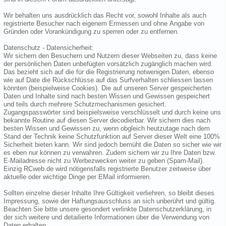
Wir behalten uns ausdrücklich das Recht vor, sowohl Inhalte als auch
registrierte Besucher nach eigenem Ermessen und ohne Angabe von
Gründen oder Vorankündigung zu sperren oder zu entfernen.
Datenschutz - Datensicherheit:
Wir sichern den Besuchern und Nutzern dieser Webseiten zu, dass keine
der persönlichen Daten unbefügten vorsätzlich zugänglich machen wird.
Das bezieht sich auf die für die Registrierung notwenigen Daten, ebenso
wie auf Date die Rückschlüsse auf das Surfverhalten schliessen lassen
könnten (beispielweise Cookies). Die auf unseren Server gespeicherten
Daten und Inhalte sind nach besten Wissen und Gewissen gespeichert
und teils durch mehrere Schutzmechanismen gesichert.
Zugangspasswörter sind beispielsweise verschlüsselt und durch keine uns
bekannte Routine auf diesen Server decodierbar. Wir sichern dies nach
besten Wissen und Gewissen zu, wenn obgleich heutzutage nach dem
Stand der Technik keine Schutzfunktion auf Server dieser Welt eine 100%
Sicherheit bieten kann. Wir sind jedoch bemüht die Daten so sicher wie wir
es eben nur können zu verwahren. Zudem sichern wir zu Ihre Daten bzw.
E-Mailadresse nicht zu Werbezwecken weiter zu geben (Spam-Mail).
Einzig RCweb.de wird nötigensfalls registrierte Benutzer zeitweise über
aktuelle oder wichtige Dinge per EMail informieren.
Sollten einzelne dieser Inhalte Ihre Gültigkeit verliehren, so bleibt dieses
Impressung, sowie der Haftungsausschluss an sich unberührt und gültig.
Beachten Sie bitte unsere gesondert verlinkte Datenschutzerklärung, in
der sich weitere und detailierte Informationen über die Verwendung von
Daten erhalten.