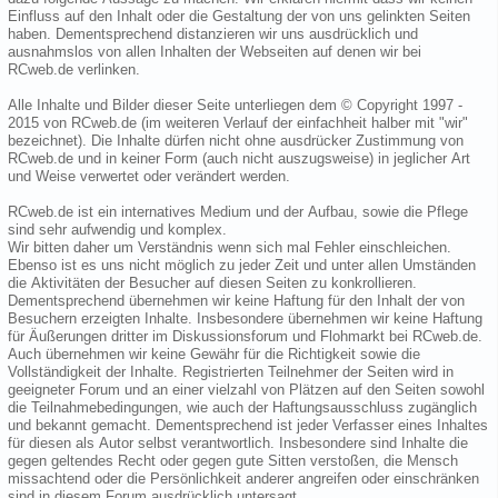
Einfluss auf den Inhalt oder die Gestaltung der von uns gelinkten Seiten
haben. Dementsprechend distanzieren wir uns ausdrücklich und
ausnahmslos von allen Inhalten der Webseiten auf denen wir bei
RCweb.de verlinken.
Alle Inhalte und Bilder dieser Seite unterliegen dem © Copyright 1997 -
2015 von RCweb.de (im weiteren Verlauf der einfachheit halber mit "wir"
bezeichnet). Die Inhalte dürfen nicht ohne ausdrücker Zustimmung von
RCweb.de und in keiner Form (auch nicht auszugsweise) in jeglicher Art
und Weise verwertet oder verändert werden.
RCweb.de ist ein internatives Medium und der Aufbau, sowie die Pflege
sind sehr aufwendig und komplex.
Wir bitten daher um Verständnis wenn sich mal Fehler einschleichen.
Ebenso ist es uns nicht möglich zu jeder Zeit und unter allen Umständen
die Aktivitäten der Besucher auf diesen Seiten zu konkrollieren.
Dementsprechend übernehmen wir keine Haftung für den Inhalt der von
Besuchern erzeigten Inhalte. Insbesondere übernehmen wir keine Haftung
für Äußerungen dritter im Diskussionsforum und Flohmarkt bei RCweb.de.
Auch übernehmen wir keine Gewähr für die Richtigkeit sowie die
Vollständigkeit der Inhalte. Registrierten Teilnehmer der Seiten wird in
geeigneter Forum und an einer vielzahl von Plätzen auf den Seiten sowohl
die Teilnahmebedingungen, wie auch der Haftungsausschluss zugänglich
und bekannt gemacht. Dementsprechend ist jeder Verfasser eines Inhaltes
für diesen als Autor selbst verantwortlich. Insbesondere sind Inhalte die
gegen geltendes Recht oder gegen gute Sitten verstoßen, die Mensch
missachtend oder die Persönlichkeit anderer angreifen oder einschränken
sind in diesem Forum ausdrücklich untersagt.