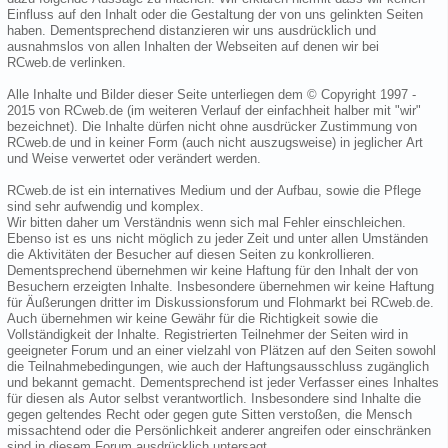
Einfluss auf den Inhalt oder die Gestaltung der von uns gelinkten Seiten
haben. Dementsprechend distanzieren wir uns ausdrücklich und
ausnahmslos von allen Inhalten der Webseiten auf denen wir bei
RCweb.de verlinken.
Alle Inhalte und Bilder dieser Seite unterliegen dem © Copyright 1997 -
2015 von RCweb.de (im weiteren Verlauf der einfachheit halber mit "wir"
bezeichnet). Die Inhalte dürfen nicht ohne ausdrücker Zustimmung von
RCweb.de und in keiner Form (auch nicht auszugsweise) in jeglicher Art
und Weise verwertet oder verändert werden.
RCweb.de ist ein internatives Medium und der Aufbau, sowie die Pflege
sind sehr aufwendig und komplex.
Wir bitten daher um Verständnis wenn sich mal Fehler einschleichen.
Ebenso ist es uns nicht möglich zu jeder Zeit und unter allen Umständen
die Aktivitäten der Besucher auf diesen Seiten zu konkrollieren.
Dementsprechend übernehmen wir keine Haftung für den Inhalt der von
Besuchern erzeigten Inhalte. Insbesondere übernehmen wir keine Haftung
für Äußerungen dritter im Diskussionsforum und Flohmarkt bei RCweb.de.
Auch übernehmen wir keine Gewähr für die Richtigkeit sowie die
Vollständigkeit der Inhalte. Registrierten Teilnehmer der Seiten wird in
geeigneter Forum und an einer vielzahl von Plätzen auf den Seiten sowohl
die Teilnahmebedingungen, wie auch der Haftungsausschluss zugänglich
und bekannt gemacht. Dementsprechend ist jeder Verfasser eines Inhaltes
für diesen als Autor selbst verantwortlich. Insbesondere sind Inhalte die
gegen geltendes Recht oder gegen gute Sitten verstoßen, die Mensch
missachtend oder die Persönlichkeit anderer angreifen oder einschränken
sind in diesem Forum ausdrücklich untersagt.