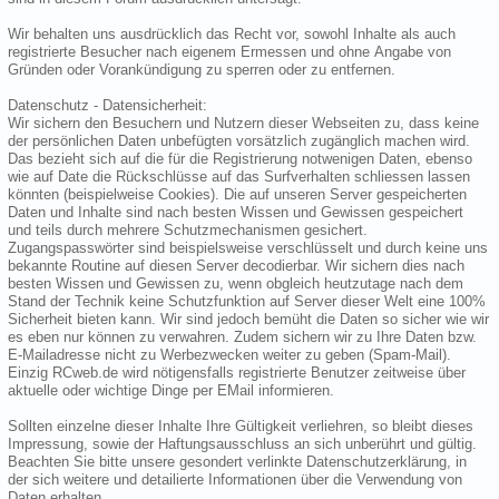
Wir behalten uns ausdrücklich das Recht vor, sowohl Inhalte als auch
registrierte Besucher nach eigenem Ermessen und ohne Angabe von
Gründen oder Vorankündigung zu sperren oder zu entfernen.
Datenschutz - Datensicherheit:
Wir sichern den Besuchern und Nutzern dieser Webseiten zu, dass keine
der persönlichen Daten unbefügten vorsätzlich zugänglich machen wird.
Das bezieht sich auf die für die Registrierung notwenigen Daten, ebenso
wie auf Date die Rückschlüsse auf das Surfverhalten schliessen lassen
könnten (beispielweise Cookies). Die auf unseren Server gespeicherten
Daten und Inhalte sind nach besten Wissen und Gewissen gespeichert
und teils durch mehrere Schutzmechanismen gesichert.
Zugangspasswörter sind beispielsweise verschlüsselt und durch keine uns
bekannte Routine auf diesen Server decodierbar. Wir sichern dies nach
besten Wissen und Gewissen zu, wenn obgleich heutzutage nach dem
Stand der Technik keine Schutzfunktion auf Server dieser Welt eine 100%
Sicherheit bieten kann. Wir sind jedoch bemüht die Daten so sicher wie wir
es eben nur können zu verwahren. Zudem sichern wir zu Ihre Daten bzw.
E-Mailadresse nicht zu Werbezwecken weiter zu geben (Spam-Mail).
Einzig RCweb.de wird nötigensfalls registrierte Benutzer zeitweise über
aktuelle oder wichtige Dinge per EMail informieren.
Sollten einzelne dieser Inhalte Ihre Gültigkeit verliehren, so bleibt dieses
Impressung, sowie der Haftungsausschluss an sich unberührt und gültig.
Beachten Sie bitte unsere gesondert verlinkte Datenschutzerklärung, in
der sich weitere und detailierte Informationen über die Verwendung von
Daten erhalten.