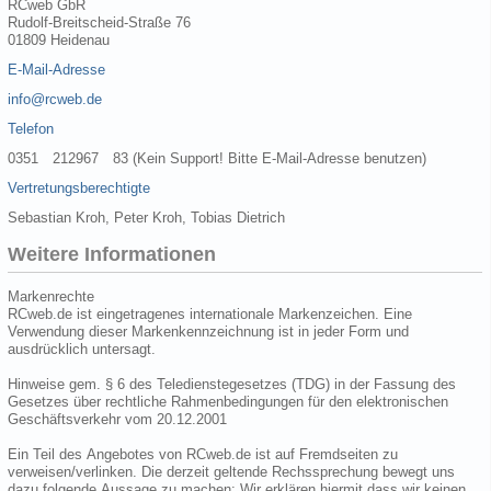
RCweb GbR
Rudolf-Breitscheid-Straße 76
01809 Heidenau
E-Mail-Adresse
info@rcweb.de
Telefon
0351 212967 83 (Kein Support! Bitte E-Mail-Adresse benutzen)
Vertretungsberechtigte
Sebastian Kroh, Peter Kroh, Tobias Dietrich
Weitere Informationen
Markenrechte
RCweb.de ist eingetragenes internationale Markenzeichen. Eine
Verwendung dieser Markenkennzeichnung ist in jeder Form und
ausdrücklich untersagt.
Hinweise gem. § 6 des Teledienstegesetzes (TDG) in der Fassung des
Gesetzes über rechtliche Rahmenbedingungen für den elektronischen
Geschäftsverkehr vom 20.12.2001
Ein Teil des Angebotes von RCweb.de ist auf Fremdseiten zu
verweisen/verlinken. Die derzeit geltende Rechssprechung bewegt uns
dazu folgende Aussage zu machen: Wir erklären hiermit dass wir keinen