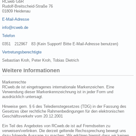
RCweb GbR
Rudolf-Breitscheid-Straße 76
01809 Heidenau
E-Mail-Adresse
info@rcweb.de
Telefon
0351 212967 83 (Kein Support! Bitte E-Mail-Adresse benutzen)
Vertretungsberechtigte
Sebastian Kroh, Peter Kroh, Tobias Dietrich
Weitere Informationen
Markenrechte
RCweb.de ist eingetragenes internationale Markenzeichen. Eine
Verwendung dieser Markenkennzeichnung ist in jeder Form und
ausdrücklich untersagt.
Hinweise gem. § 6 des Teledienstegesetzes (TDG) in der Fassung des
Gesetzes über rechtliche Rahmenbedingungen für den elektronischen
Geschäftsverkehr vom 20.12.2001
Ein Teil des Angebotes von RCweb.de ist auf Fremdseiten zu
verweisen/verlinken. Die derzeit geltende Rechssprechung bewegt uns
dazu folgende Aussage zu machen: Wir erklären hiermit dass wir keinen