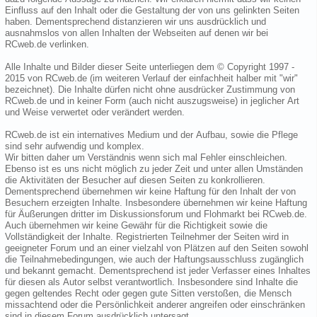
Einfluss auf den Inhalt oder die Gestaltung der von uns gelinkten Seiten
haben. Dementsprechend distanzieren wir uns ausdrücklich und
ausnahmslos von allen Inhalten der Webseiten auf denen wir bei
RCweb.de verlinken.
Alle Inhalte und Bilder dieser Seite unterliegen dem © Copyright 1997 -
2015 von RCweb.de (im weiteren Verlauf der einfachheit halber mit "wir"
bezeichnet). Die Inhalte dürfen nicht ohne ausdrücker Zustimmung von
RCweb.de und in keiner Form (auch nicht auszugsweise) in jeglicher Art
und Weise verwertet oder verändert werden.
RCweb.de ist ein internatives Medium und der Aufbau, sowie die Pflege
sind sehr aufwendig und komplex.
Wir bitten daher um Verständnis wenn sich mal Fehler einschleichen.
Ebenso ist es uns nicht möglich zu jeder Zeit und unter allen Umständen
die Aktivitäten der Besucher auf diesen Seiten zu konkrollieren.
Dementsprechend übernehmen wir keine Haftung für den Inhalt der von
Besuchern erzeigten Inhalte. Insbesondere übernehmen wir keine Haftung
für Äußerungen dritter im Diskussionsforum und Flohmarkt bei RCweb.de.
Auch übernehmen wir keine Gewähr für die Richtigkeit sowie die
Vollständigkeit der Inhalte. Registrierten Teilnehmer der Seiten wird in
geeigneter Forum und an einer vielzahl von Plätzen auf den Seiten sowohl
die Teilnahmebedingungen, wie auch der Haftungsausschluss zugänglich
und bekannt gemacht. Dementsprechend ist jeder Verfasser eines Inhaltes
für diesen als Autor selbst verantwortlich. Insbesondere sind Inhalte die
gegen geltendes Recht oder gegen gute Sitten verstoßen, die Mensch
missachtend oder die Persönlichkeit anderer angreifen oder einschränken
sind in diesem Forum ausdrücklich untersagt.