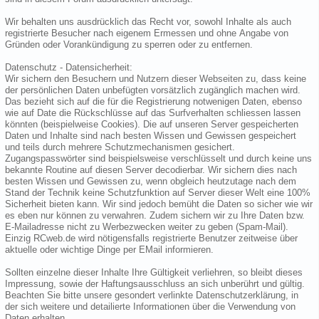
Wir behalten uns ausdrücklich das Recht vor, sowohl Inhalte als auch
registrierte Besucher nach eigenem Ermessen und ohne Angabe von
Gründen oder Vorankündigung zu sperren oder zu entfernen.
Datenschutz - Datensicherheit:
Wir sichern den Besuchern und Nutzern dieser Webseiten zu, dass keine
der persönlichen Daten unbefügten vorsätzlich zugänglich machen wird.
Das bezieht sich auf die für die Registrierung notwenigen Daten, ebenso
wie auf Date die Rückschlüsse auf das Surfverhalten schliessen lassen
könnten (beispielweise Cookies). Die auf unseren Server gespeicherten
Daten und Inhalte sind nach besten Wissen und Gewissen gespeichert
und teils durch mehrere Schutzmechanismen gesichert.
Zugangspasswörter sind beispielsweise verschlüsselt und durch keine uns
bekannte Routine auf diesen Server decodierbar. Wir sichern dies nach
besten Wissen und Gewissen zu, wenn obgleich heutzutage nach dem
Stand der Technik keine Schutzfunktion auf Server dieser Welt eine 100%
Sicherheit bieten kann. Wir sind jedoch bemüht die Daten so sicher wie wir
es eben nur können zu verwahren. Zudem sichern wir zu Ihre Daten bzw.
E-Mailadresse nicht zu Werbezwecken weiter zu geben (Spam-Mail).
Einzig RCweb.de wird nötigensfalls registrierte Benutzer zeitweise über
aktuelle oder wichtige Dinge per EMail informieren.
Sollten einzelne dieser Inhalte Ihre Gültigkeit verliehren, so bleibt dieses
Impressung, sowie der Haftungsausschluss an sich unberührt und gültig.
Beachten Sie bitte unsere gesondert verlinkte Datenschutzerklärung, in
der sich weitere und detailierte Informationen über die Verwendung von
Daten erhalten.