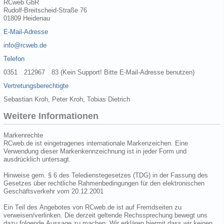
RCweb GbR
Rudolf-Breitscheid-Straße 76
01809 Heidenau
E-Mail-Adresse
info@rcweb.de
Telefon
0351 212967 83 (Kein Support! Bitte E-Mail-Adresse benutzen)
Vertretungsberechtigte
Sebastian Kroh, Peter Kroh, Tobias Dietrich
Weitere Informationen
Markenrechte
RCweb.de ist eingetragenes internationale Markenzeichen. Eine
Verwendung dieser Markenkennzeichnung ist in jeder Form und
ausdrücklich untersagt.
Hinweise gem. § 6 des Teledienstegesetzes (TDG) in der Fassung des
Gesetzes über rechtliche Rahmenbedingungen für den elektronischen
Geschäftsverkehr vom 20.12.2001
Ein Teil des Angebotes von RCweb.de ist auf Fremdseiten zu
verweisen/verlinken. Die derzeit geltende Rechssprechung bewegt uns
dazu folgende Aussage zu machen: Wir erklären hiermit dass wir keinen