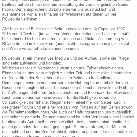
Einfluss auf den Inhalt oder die Gestaltung der von uns gelinkten Seiten
haben. Dementsprechend distanzieren wir uns ausdrücklich und
ausnahmslos von allen Inhalten der Webseiten auf denen wir bei
RCweb.de verlinken.
Alle Inhalte und Bilder dieser Seite unterliegen dem © Copyright 1997 -
2015 von RCweb.de (im weiteren Verlauf der einfachheit halber mit "wir"
bezeichnet). Die Inhalte dürfen nicht ohne ausdrücker Zustimmung von
RCweb.de und in keiner Form (auch nicht auszugsweise) in jeglicher Art
und Weise verwertet oder verändert werden.
RCweb.de ist ein internatives Medium und der Aufbau, sowie die Pflege
sind sehr aufwendig und komplex.
Wir bitten daher um Verständnis wenn sich mal Fehler einschleichen.
Ebenso ist es uns nicht möglich zu jeder Zeit und unter allen Umständen
die Aktivitäten der Besucher auf diesen Seiten zu konkrollieren.
Dementsprechend übernehmen wir keine Haftung für den Inhalt der von
Besuchern erzeigten Inhalte. Insbesondere übernehmen wir keine Haftung
für Äußerungen dritter im Diskussionsforum und Flohmarkt bei RCweb.de.
Auch übernehmen wir keine Gewähr für die Richtigkeit sowie die
Vollständigkeit der Inhalte. Registrierten Teilnehmer der Seiten wird in
geeigneter Forum und an einer vielzahl von Plätzen auf den Seiten sowohl
die Teilnahmebedingungen, wie auch der Haftungsausschluss zugänglich
und bekannt gemacht. Dementsprechend ist jeder Verfasser eines Inhaltes
für diesen als Autor selbst verantwortlich. Insbesondere sind Inhalte die
gegen geltendes Recht oder gegen gute Sitten verstoßen, die Mensch
missachtend oder die Persönlichkeit anderer angreifen oder einschränken
sind in diesem Forum ausdrücklich untersagt.