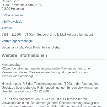
RCweb GbR
Rudolf-Breitscheid-Straße 76
01809 Heidenau
E-Mail-Adresse
info@rcweb.de
Telefon
0351 212967 83 (Kein Support! Bitte E-Mail-Adresse benutzen)
Vertretungsberechtigte
Sebastian Kroh, Peter Kroh, Tobias Dietrich
Weitere Informationen
Markenrechte
RCweb.de ist eingetragenes internationale Markenzeichen. Eine
Verwendung dieser Markenkennzeichnung ist in jeder Form und
ausdrücklich untersagt.
Hinweise gem. § 6 des Teledienstegesetzes (TDG) in der Fassung des
Gesetzes über rechtliche Rahmenbedingungen für den elektronischen
Geschäftsverkehr vom 20.12.2001
Ein Teil des Angebotes von RCweb.de ist auf Fremdseiten zu
verweisen/verlinken. Die derzeit geltende Rechssprechung bewegt uns
dazu folgende Aussage zu machen: Wir erklären hiermit dass wir keinen