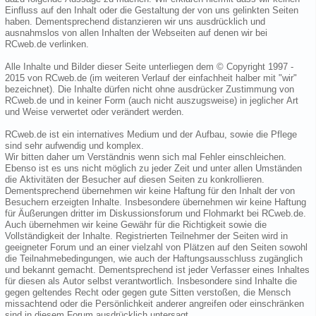
Einfluss auf den Inhalt oder die Gestaltung der von uns gelinkten Seiten
haben. Dementsprechend distanzieren wir uns ausdrücklich und
ausnahmslos von allen Inhalten der Webseiten auf denen wir bei
RCweb.de verlinken.
Alle Inhalte und Bilder dieser Seite unterliegen dem © Copyright 1997 -
2015 von RCweb.de (im weiteren Verlauf der einfachheit halber mit "wir"
bezeichnet). Die Inhalte dürfen nicht ohne ausdrücker Zustimmung von
RCweb.de und in keiner Form (auch nicht auszugsweise) in jeglicher Art
und Weise verwertet oder verändert werden.
RCweb.de ist ein internatives Medium und der Aufbau, sowie die Pflege
sind sehr aufwendig und komplex.
Wir bitten daher um Verständnis wenn sich mal Fehler einschleichen.
Ebenso ist es uns nicht möglich zu jeder Zeit und unter allen Umständen
die Aktivitäten der Besucher auf diesen Seiten zu konkrollieren.
Dementsprechend übernehmen wir keine Haftung für den Inhalt der von
Besuchern erzeigten Inhalte. Insbesondere übernehmen wir keine Haftung
für Äußerungen dritter im Diskussionsforum und Flohmarkt bei RCweb.de.
Auch übernehmen wir keine Gewähr für die Richtigkeit sowie die
Vollständigkeit der Inhalte. Registrierten Teilnehmer der Seiten wird in
geeigneter Forum und an einer vielzahl von Plätzen auf den Seiten sowohl
die Teilnahmebedingungen, wie auch der Haftungsausschluss zugänglich
und bekannt gemacht. Dementsprechend ist jeder Verfasser eines Inhaltes
für diesen als Autor selbst verantwortlich. Insbesondere sind Inhalte die
gegen geltendes Recht oder gegen gute Sitten verstoßen, die Mensch
missachtend oder die Persönlichkeit anderer angreifen oder einschränken
sind in diesem Forum ausdrücklich untersagt.