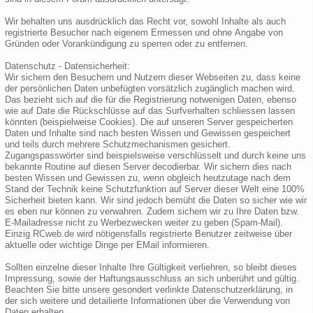
Wir behalten uns ausdrücklich das Recht vor, sowohl Inhalte als auch
registrierte Besucher nach eigenem Ermessen und ohne Angabe von
Gründen oder Vorankündigung zu sperren oder zu entfernen.
Datenschutz - Datensicherheit:
Wir sichern den Besuchern und Nutzern dieser Webseiten zu, dass keine
der persönlichen Daten unbefügten vorsätzlich zugänglich machen wird.
Das bezieht sich auf die für die Registrierung notwenigen Daten, ebenso
wie auf Date die Rückschlüsse auf das Surfverhalten schliessen lassen
könnten (beispielweise Cookies). Die auf unseren Server gespeicherten
Daten und Inhalte sind nach besten Wissen und Gewissen gespeichert
und teils durch mehrere Schutzmechanismen gesichert.
Zugangspasswörter sind beispielsweise verschlüsselt und durch keine uns
bekannte Routine auf diesen Server decodierbar. Wir sichern dies nach
besten Wissen und Gewissen zu, wenn obgleich heutzutage nach dem
Stand der Technik keine Schutzfunktion auf Server dieser Welt eine 100%
Sicherheit bieten kann. Wir sind jedoch bemüht die Daten so sicher wie wir
es eben nur können zu verwahren. Zudem sichern wir zu Ihre Daten bzw.
E-Mailadresse nicht zu Werbezwecken weiter zu geben (Spam-Mail).
Einzig RCweb.de wird nötigensfalls registrierte Benutzer zeitweise über
aktuelle oder wichtige Dinge per EMail informieren.
Sollten einzelne dieser Inhalte Ihre Gültigkeit verliehren, so bleibt dieses
Impressung, sowie der Haftungsausschluss an sich unberührt und gültig.
Beachten Sie bitte unsere gesondert verlinkte Datenschutzerklärung, in
der sich weitere und detailierte Informationen über die Verwendung von
Daten erhalten.