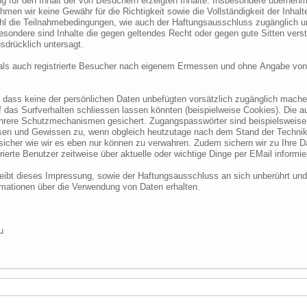
 für den Inhalt der von Besuchern erzeigten Inhalte. Insbesondere übernehme
 wir keine Gewähr für die Richtigkeit sowie die Vollständigkeit der Inhalte.
ohl die Teilnahmebedingungen, wie auch der Haftungsausschluss zugänglich 
nsbesondere sind Inhalte die gegen geltendes Recht oder gegen gute Sitten ve
sdrücklich untersagt.
e als auch registrierte Besucher nach eigenem Ermessen und ohne Angabe von
dass keine der persönlichen Daten unbefügten vorsätzlich zugänglich machen w
das Surfverhalten schliessen lassen könnten (beispielweise Cookies). Die a
hrere Schutzmechanismen gesichert. Zugangspasswörter sind beispielsweise 
ssen und Gewissen zu, wenn obgleich heutzutage nach dem Stand der Technik
 sicher wie wir es eben nur können zu verwahren. Zudem sichern wir zu Ihre
ierte Benutzer zeitweise über aktuelle oder wichtige Dinge per EMail informie
o bleibt dieses Impressung, sowie der Haftungsausschluss an sich unberührt und
formationen über die Verwendung von Daten erhalten.
u