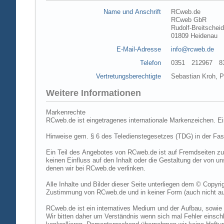
Name und Anschrift
RCweb.de
RCweb GbR
Rudolf-Breitschei
01809 Heidenau
E-Mail-Adresse
info@rcweb.de
Telefon
0351 212967 83 (
Vertretungsberechtigte
Sebastian Kroh, Pe
Weitere Informationen
Markenrechte
RCweb.de ist eingetragenes internationale Markenzeichen. E
Hinweise gem. § 6 des Teledienstegesetzes (TDG) in der Fa
Ein Teil des Angebotes von RCweb.de ist auf Fremdseiten zu
keinen Einfluss auf den Inhalt oder die Gestaltung der von 
denen wir bei RCweb.de verlinken.
Alle Inhalte und Bilder dieser Seite unterliegen dem © Copyri
Zustimmung von RCweb.de und in keiner Form (auch nicht aus
RCweb.de ist ein internatives Medium und der Aufbau, sowie 
Wir bitten daher um Verständnis wenn sich mal Fehler einschl