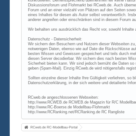
konkrollieren. Dementsprechend übernehmen wir keine Haftung
Diskussionsforum und Flohmarkt bei RCweb.de. Auch übernehmen
Forum und an einer vielzahl von Plätzen auf den Seiten sow
eines Inhaltes für diesen als Autor selbst verantwortlich. I
anderer angreifen oder einschränken sind in diesem Forum au
Wir behalten uns ausdrücklich das Recht vor, sowohl Inhalt
Datenschutz - Datensicherheit:
Wir sichern den Besuchern und Nutzern dieser Webseiten zu, 
notwenigen Daten, ebenso wie auf Date die Rückschlüsse auf 
besten Wissen und Gewissen gespeichert und teils durch me
diesen Server decodierbar. Wir sichern dies nach besten Wi
Sicherheit bieten kann. Wir sind jedoch bemüht die Daten so
geben (Spam-Mail). Einzig RCweb.de wird nötigensfalls registr
Sollten einzelne dieser Inhalte Ihre Gültigkeit verliehren, s
Datenschutzerklärung, in der sich weitere und detailierte In
RCweb.de angeschlossenen Webseiten:
http://www.RCWEB.de RCWEB.de Magazin für R/C Modellba
http://www.RC-Boerse.de Modellbau-Flohmarkt
http://www.RCRanking.net/RCRanking.de RC Rangliste
RCweb.de RC-Modellbau-Portal