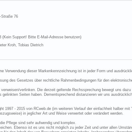
d-Straße 76
Kein Support! Bitte E-Mail-Adresse benutzen)
ter Kroh, Tobias Dietrich
ine Verwendung dieser Markenkennzeichnung ist in jeder Form und ausdrückli
ssung des Gesetzes über rechtliche Rahmenbedingungen für den elektronisc
 verweisen/verlinken. Die derzeit geltende Rechssprechung bewegt uns dazu 
uns gelinkten Seiten haben. Dementsprechend distanzieren wir uns ausdrückli
ght 1997 - 2015 von RCweb.de (im weiteren Verlauf der einfachheit halber mit 
zugsweise) in jeglicher Art und Weise verwertet oder verändert werden.
die Pflege sind sehr aufwendig und komplex.
eichen. Ebenso ist es uns nicht möglich zu jeder Zeit und unter allen Umstän