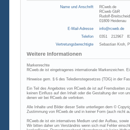
Name und Anschrift
RCweb.de
RCweb GbR
Rudolf-Breitschei
01809 Heidenau
E-Mail-Adresse
info@rcweb.de
Telefon
0351 212967 83 (
Vertretungsberechtigte
Sebastian Kroh, Pe
Weitere Informationen
Markenrechte
RCweb.de ist eingetragenes internationale Markenzeichen. E
Hinweise gem. § 6 des Teledienstegesetzes (TDG) in der Fa
Ein Teil des Angebotes von RCweb.de ist auf Fremdseiten zu
keinen Einfluss auf den Inhalt oder die Gestaltung der von 
denen wir bei RCweb.de verlinken.
Alle Inhalte und Bilder dieser Seite unterliegen dem © Copyri
Zustimmung von RCweb.de und in keiner Form (auch nicht aus
RCweb.de ist ein internatives Medium und der Aufbau, sowie 
Wir bitten daher um Verständnis wenn sich mal Fehler einschl