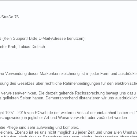
d-Straße 76
Kein Support! Bitte E-Mail-Adresse benutzen)
ter Kroh, Tobias Dietrich
ine Verwendung dieser Markenkennzeichnung ist in jeder Form und ausdrückli
ssung des Gesetzes über rechtliche Rahmenbedingungen für den elektronisc
 verweisen/verlinken. Die derzeit geltende Rechssprechung bewegt uns dazu 
uns gelinkten Seiten haben. Dementsprechend distanzieren wir uns ausdrückli
ght 1997 - 2015 von RCweb.de (im weiteren Verlauf der einfachheit halber mit 
zugsweise) in jeglicher Art und Weise verwertet oder verändert werden.
die Pflege sind sehr aufwendig und komplex.
eichen. Ebenso ist es uns nicht möglich zu jeder Zeit und unter allen Umstän