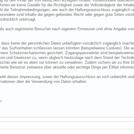
 für den Inhalt der von Besuchern erzeigten Inhalte. Insbesondere übernehme
 wir keine Gewähr für die Richtigkeit sowie die Vollständigkeit der Inhalte.
ohl die Teilnahmebedingungen, wie auch der Haftungsausschluss zugänglich 
nsbesondere sind Inhalte die gegen geltendes Recht oder gegen gute Sitten ve
sdrücklich untersagt.
e als auch registrierte Besucher nach eigenem Ermessen und ohne Angabe von
dass keine der persönlichen Daten unbefügten vorsätzlich zugänglich machen w
das Surfverhalten schliessen lassen könnten (beispielweise Cookies). Die a
hrere Schutzmechanismen gesichert. Zugangspasswörter sind beispielsweise 
ssen und Gewissen zu, wenn obgleich heutzutage nach dem Stand der Technik
 sicher wie wir es eben nur können zu verwahren. Zudem sichern wir zu Ihre
ierte Benutzer zeitweise über aktuelle oder wichtige Dinge per EMail informie
o bleibt dieses Impressung, sowie der Haftungsausschluss an sich unberührt und
formationen über die Verwendung von Daten erhalten.
u