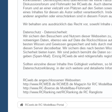
konkrollieren. Dementsprechend übernehmen wir keine Haftung
Diskussionsforum und Flohmarkt bei RCweb.de. Auch übernehmen
Forum und an einer vielzahl von Plätzen auf den Seiten sow
eines Inhaltes für diesen als Autor selbst verantwortlich. I
anderer angreifen oder einschränken sind in diesem Forum au
Wir behalten uns ausdrücklich das Recht vor, sowohl Inhalt
Datenschutz - Datensicherheit:
Wir sichern den Besuchern und Nutzern dieser Webseiten zu, 
notwenigen Daten, ebenso wie auf Date die Rückschlüsse auf 
besten Wissen und Gewissen gespeichert und teils durch me
diesen Server decodierbar. Wir sichern dies nach besten Wi
Sicherheit bieten kann. Wir sind jedoch bemüht die Daten so
geben (Spam-Mail). Einzig RCweb.de wird nötigensfalls registr
Sollten einzelne dieser Inhalte Ihre Gültigkeit verliehren, s
Datenschutzerklärung, in der sich weitere und detailierte In
RCweb.de angeschlossenen Webseiten:
http://www.RCWEB.de RCWEB.de Magazin für R/C Modellba
http://www.RC-Boerse.de Modellbau-Flohmarkt
http://www.RCRanking.net/RCRanking.de RC Rangliste
RCweb.de RC-Modellbau-Portal