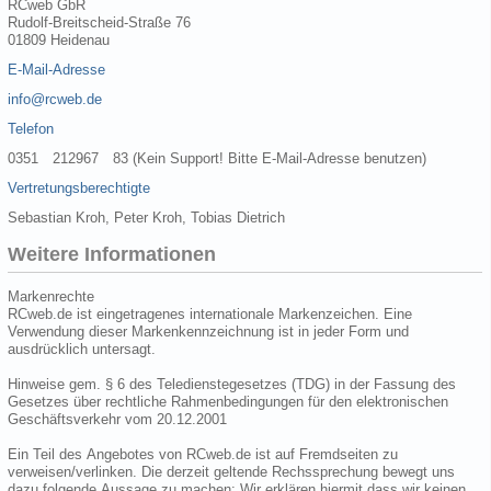
RCweb GbR
Rudolf-Breitscheid-Straße 76
01809 Heidenau
E-Mail-Adresse
info@rcweb.de
Telefon
0351 212967 83 (Kein Support! Bitte E-Mail-Adresse benutzen)
Vertretungsberechtigte
Sebastian Kroh, Peter Kroh, Tobias Dietrich
Weitere Informationen
Markenrechte
RCweb.de ist eingetragenes internationale Markenzeichen. Eine
Verwendung dieser Markenkennzeichnung ist in jeder Form und
ausdrücklich untersagt.
Hinweise gem. § 6 des Teledienstegesetzes (TDG) in der Fassung des
Gesetzes über rechtliche Rahmenbedingungen für den elektronischen
Geschäftsverkehr vom 20.12.2001
Ein Teil des Angebotes von RCweb.de ist auf Fremdseiten zu
verweisen/verlinken. Die derzeit geltende Rechssprechung bewegt uns
dazu folgende Aussage zu machen: Wir erklären hiermit dass wir keinen