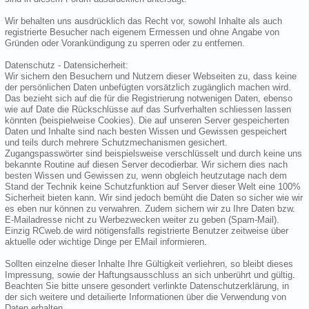
Wir behalten uns ausdrücklich das Recht vor, sowohl Inhalte als auch
registrierte Besucher nach eigenem Ermessen und ohne Angabe von
Gründen oder Vorankündigung zu sperren oder zu entfernen.
Datenschutz - Datensicherheit:
Wir sichern den Besuchern und Nutzern dieser Webseiten zu, dass keine
der persönlichen Daten unbefügten vorsätzlich zugänglich machen wird.
Das bezieht sich auf die für die Registrierung notwenigen Daten, ebenso
wie auf Date die Rückschlüsse auf das Surfverhalten schliessen lassen
könnten (beispielweise Cookies). Die auf unseren Server gespeicherten
Daten und Inhalte sind nach besten Wissen und Gewissen gespeichert
und teils durch mehrere Schutzmechanismen gesichert.
Zugangspasswörter sind beispielsweise verschlüsselt und durch keine uns
bekannte Routine auf diesen Server decodierbar. Wir sichern dies nach
besten Wissen und Gewissen zu, wenn obgleich heutzutage nach dem
Stand der Technik keine Schutzfunktion auf Server dieser Welt eine 100%
Sicherheit bieten kann. Wir sind jedoch bemüht die Daten so sicher wie wir
es eben nur können zu verwahren. Zudem sichern wir zu Ihre Daten bzw.
E-Mailadresse nicht zu Werbezwecken weiter zu geben (Spam-Mail).
Einzig RCweb.de wird nötigensfalls registrierte Benutzer zeitweise über
aktuelle oder wichtige Dinge per EMail informieren.
Sollten einzelne dieser Inhalte Ihre Gültigkeit verliehren, so bleibt dieses
Impressung, sowie der Haftungsausschluss an sich unberührt und gültig.
Beachten Sie bitte unsere gesondert verlinkte Datenschutzerklärung, in
der sich weitere und detailierte Informationen über die Verwendung von
Daten erhalten.