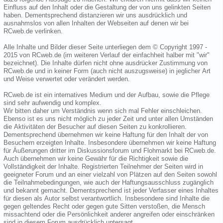
Einfluss auf den Inhalt oder die Gestaltung der von uns gelinkten Seiten
haben. Dementsprechend distanzieren wir uns ausdrücklich und
ausnahmslos von allen Inhalten der Webseiten auf denen wir bei
RCweb.de verlinken.
Alle Inhalte und Bilder dieser Seite unterliegen dem © Copyright 1997 -
2015 von RCweb.de (im weiteren Verlauf der einfachheit halber mit "wir"
bezeichnet). Die Inhalte dürfen nicht ohne ausdrücker Zustimmung von
RCweb.de und in keiner Form (auch nicht auszugsweise) in jeglicher Art
und Weise verwertet oder verändert werden.
RCweb.de ist ein internatives Medium und der Aufbau, sowie die Pflege
sind sehr aufwendig und komplex.
Wir bitten daher um Verständnis wenn sich mal Fehler einschleichen.
Ebenso ist es uns nicht möglich zu jeder Zeit und unter allen Umständen
die Aktivitäten der Besucher auf diesen Seiten zu konkrollieren.
Dementsprechend übernehmen wir keine Haftung für den Inhalt der von
Besuchern erzeigten Inhalte. Insbesondere übernehmen wir keine Haftung
für Äußerungen dritter im Diskussionsforum und Flohmarkt bei RCweb.de.
Auch übernehmen wir keine Gewähr für die Richtigkeit sowie die
Vollständigkeit der Inhalte. Registrierten Teilnehmer der Seiten wird in
geeigneter Forum und an einer vielzahl von Plätzen auf den Seiten sowohl
die Teilnahmebedingungen, wie auch der Haftungsausschluss zugänglich
und bekannt gemacht. Dementsprechend ist jeder Verfasser eines Inhaltes
für diesen als Autor selbst verantwortlich. Insbesondere sind Inhalte die
gegen geltendes Recht oder gegen gute Sitten verstoßen, die Mensch
missachtend oder die Persönlichkeit anderer angreifen oder einschränken
sind in diesem Forum ausdrücklich untersagt.