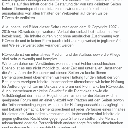
Einfluss auf den Inhalt oder die Gestaltung der von uns gelinkten Seiten
haben. Dementsprechend distanzieren wir uns ausdrücklich und
ausnahmslos von allen Inhalten der Webseiten auf denen wir bei
RCweb.de verlinken.
Alle Inhalte und Bilder dieser Seite unterliegen dem © Copyright 1997 -
2015 von RCweb.de (im weiteren Verlauf der einfachheit halber mit "wir"
bezeichnet). Die Inhalte dürfen nicht ohne ausdrücker Zustimmung von
RCweb.de und in keiner Form (auch nicht auszugsweise) in jeglicher Art
und Weise verwertet oder verändert werden.
RCweb.de ist ein internatives Medium und der Aufbau, sowie die Pflege
sind sehr aufwendig und komplex.
Wir bitten daher um Verständnis wenn sich mal Fehler einschleichen.
Ebenso ist es uns nicht möglich zu jeder Zeit und unter allen Umständen
die Aktivitäten der Besucher auf diesen Seiten zu konkrollieren.
Dementsprechend übernehmen wir keine Haftung für den Inhalt der von
Besuchern erzeigten Inhalte. Insbesondere übernehmen wir keine Haftung
für Äußerungen dritter im Diskussionsforum und Flohmarkt bei RCweb.de.
Auch übernehmen wir keine Gewähr für die Richtigkeit sowie die
Vollständigkeit der Inhalte. Registrierten Teilnehmer der Seiten wird in
geeigneter Forum und an einer vielzahl von Plätzen auf den Seiten sowohl
die Teilnahmebedingungen, wie auch der Haftungsausschluss zugänglich
und bekannt gemacht. Dementsprechend ist jeder Verfasser eines Inhaltes
für diesen als Autor selbst verantwortlich. Insbesondere sind Inhalte die
gegen geltendes Recht oder gegen gute Sitten verstoßen, die Mensch
missachtend oder die Persönlichkeit anderer angreifen oder einschränken
sind in diesem Forum ausdrücklich untersagt.