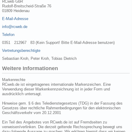
RCweb GbR
Rudolf-Breitscheid-Straße 76
01809 Heidenau
E-Mail-Adresse
info@rcweb.de
Telefon
0351 212967 83 (Kein Support! Bitte E-Mail-Adresse benutzen)
Vertretungsberechtigte
Sebastian Kroh, Peter Kroh, Tobias Dietrich
Weitere Informationen
Markenrechte
RCweb.de ist eingetragenes internationale Markenzeichen. Eine
Verwendung dieser Markenkennzeichnung ist in jeder Form und
ausdrücklich untersagt.
Hinweise gem. § 6 des Teledienstegesetzes (TDG) in der Fassung des
Gesetzes über rechtliche Rahmenbedingungen für den elektronischen
Geschäftsverkehr vom 20.12.2001
Ein Teil des Angebotes von RCweb.de ist auf Fremdseiten zu
verweisen/verlinken. Die derzeit geltende Rechssprechung bewegt uns
dazu folgende Aussage zu machen: Wir erklären hiermit dass wir keinen