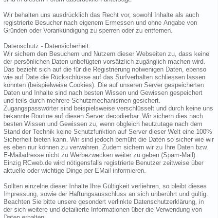
Wir behalten uns ausdrücklich das Recht vor, sowohl Inhalte als auch
registrierte Besucher nach eigenem Ermessen und ohne Angabe von
Gründen oder Vorankündigung zu sperren oder zu entfernen.
Datenschutz - Datensicherheit:
Wir sichern den Besuchern und Nutzern dieser Webseiten zu, dass keine
der persönlichen Daten unbefügten vorsätzlich zugänglich machen wird.
Das bezieht sich auf die für die Registrierung notwenigen Daten, ebenso
wie auf Date die Rückschlüsse auf das Surfverhalten schliessen lassen
könnten (beispielweise Cookies). Die auf unseren Server gespeicherten
Daten und Inhalte sind nach besten Wissen und Gewissen gespeichert
und teils durch mehrere Schutzmechanismen gesichert.
Zugangspasswörter sind beispielsweise verschlüsselt und durch keine uns
bekannte Routine auf diesen Server decodierbar. Wir sichern dies nach
besten Wissen und Gewissen zu, wenn obgleich heutzutage nach dem
Stand der Technik keine Schutzfunktion auf Server dieser Welt eine 100%
Sicherheit bieten kann. Wir sind jedoch bemüht die Daten so sicher wie wir
es eben nur können zu verwahren. Zudem sichern wir zu Ihre Daten bzw.
E-Mailadresse nicht zu Werbezwecken weiter zu geben (Spam-Mail).
Einzig RCweb.de wird nötigensfalls registrierte Benutzer zeitweise über
aktuelle oder wichtige Dinge per EMail informieren.
Sollten einzelne dieser Inhalte Ihre Gültigkeit verliehren, so bleibt dieses
Impressung, sowie der Haftungsausschluss an sich unberührt und gültig.
Beachten Sie bitte unsere gesondert verlinkte Datenschutzerklärung, in
der sich weitere und detailierte Informationen über die Verwendung von
Daten erhalten.