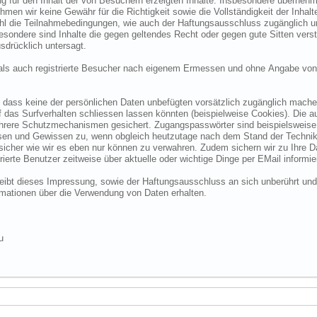
 für den Inhalt der von Besuchern erzeigten Inhalte. Insbesondere übernehme
 wir keine Gewähr für die Richtigkeit sowie die Vollständigkeit der Inhalte.
ohl die Teilnahmebedingungen, wie auch der Haftungsausschluss zugänglich 
nsbesondere sind Inhalte die gegen geltendes Recht oder gegen gute Sitten ve
sdrücklich untersagt.
e als auch registrierte Besucher nach eigenem Ermessen und ohne Angabe von
dass keine der persönlichen Daten unbefügten vorsätzlich zugänglich machen w
das Surfverhalten schliessen lassen könnten (beispielweise Cookies). Die a
hrere Schutzmechanismen gesichert. Zugangspasswörter sind beispielsweise 
ssen und Gewissen zu, wenn obgleich heutzutage nach dem Stand der Technik
 sicher wie wir es eben nur können zu verwahren. Zudem sichern wir zu Ihre
ierte Benutzer zeitweise über aktuelle oder wichtige Dinge per EMail informie
o bleibt dieses Impressung, sowie der Haftungsausschluss an sich unberührt und
formationen über die Verwendung von Daten erhalten.
u