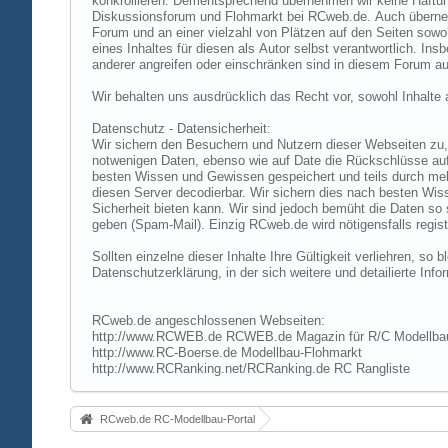
konkrollieren. Dementsprechend übernehmen wir keine Haftung
Diskussionsforum und Flohmarkt bei RCweb.de. Auch übernehmen
Forum und an einer vielzahl von Plätzen auf den Seiten sow
eines Inhaltes für diesen als Autor selbst verantwortlich. I
anderer angreifen oder einschränken sind in diesem Forum au
Wir behalten uns ausdrücklich das Recht vor, sowohl Inhalt
Datenschutz - Datensicherheit:
Wir sichern den Besuchern und Nutzern dieser Webseiten zu, 
notwenigen Daten, ebenso wie auf Date die Rückschlüsse auf 
besten Wissen und Gewissen gespeichert und teils durch me
diesen Server decodierbar. Wir sichern dies nach besten Wi
Sicherheit bieten kann. Wir sind jedoch bemüht die Daten so
geben (Spam-Mail). Einzig RCweb.de wird nötigensfalls registr
Sollten einzelne dieser Inhalte Ihre Gültigkeit verliehren, s
Datenschutzerklärung, in der sich weitere und detailierte In
RCweb.de angeschlossenen Webseiten:
http://www.RCWEB.de RCWEB.de Magazin für R/C Modellba
http://www.RC-Boerse.de Modellbau-Flohmarkt
http://www.RCRanking.net/RCRanking.de RC Rangliste
RCweb.de RC-Modellbau-Portal