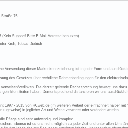
d-Straße 76
Kein Support! Bitte E-Mail-Adresse benutzen)
ter Kroh, Tobias Dietrich
ine Verwendung dieser Markenkennzeichnung ist in jeder Form und ausdrückli
ssung des Gesetzes über rechtliche Rahmenbedingungen für den elektronisc
 verweisen/verlinken. Die derzeit geltende Rechssprechung bewegt uns dazu 
uns gelinkten Seiten haben. Dementsprechend distanzieren wir uns ausdrückli
ght 1997 - 2015 von RCweb.de (im weiteren Verlauf der einfachheit halber mit 
zugsweise) in jeglicher Art und Weise verwertet oder verändert werden.
die Pflege sind sehr aufwendig und komplex.
eichen. Ebenso ist es uns nicht möglich zu jeder Zeit und unter allen Umstän