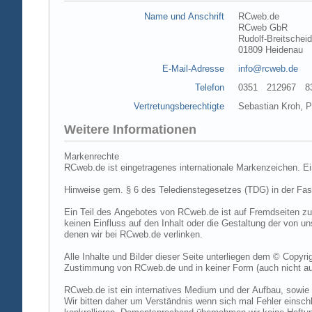
Name und Anschrift
RCweb.de
RCweb GbR
Rudolf-Breitschei
01809 Heidenau
E-Mail-Adresse
info@rcweb.de
Telefon
0351 212967 83 (
Vertretungsberechtigte
Sebastian Kroh, Pe
Weitere Informationen
Markenrechte
RCweb.de ist eingetragenes internationale Markenzeichen. E
Hinweise gem. § 6 des Teledienstegesetzes (TDG) in der Fa
Ein Teil des Angebotes von RCweb.de ist auf Fremdseiten zu
keinen Einfluss auf den Inhalt oder die Gestaltung der von 
denen wir bei RCweb.de verlinken.
Alle Inhalte und Bilder dieser Seite unterliegen dem © Copyri
Zustimmung von RCweb.de und in keiner Form (auch nicht aus
RCweb.de ist ein internatives Medium und der Aufbau, sowie 
Wir bitten daher um Verständnis wenn sich mal Fehler einschl