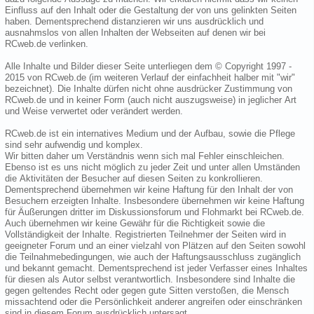
Einfluss auf den Inhalt oder die Gestaltung der von uns gelinkten Seiten
haben. Dementsprechend distanzieren wir uns ausdrücklich und
ausnahmslos von allen Inhalten der Webseiten auf denen wir bei
RCweb.de verlinken.
Alle Inhalte und Bilder dieser Seite unterliegen dem © Copyright 1997 -
2015 von RCweb.de (im weiteren Verlauf der einfachheit halber mit "wir"
bezeichnet). Die Inhalte dürfen nicht ohne ausdrücker Zustimmung von
RCweb.de und in keiner Form (auch nicht auszugsweise) in jeglicher Art
und Weise verwertet oder verändert werden.
RCweb.de ist ein internatives Medium und der Aufbau, sowie die Pflege
sind sehr aufwendig und komplex.
Wir bitten daher um Verständnis wenn sich mal Fehler einschleichen.
Ebenso ist es uns nicht möglich zu jeder Zeit und unter allen Umständen
die Aktivitäten der Besucher auf diesen Seiten zu konkrollieren.
Dementsprechend übernehmen wir keine Haftung für den Inhalt der von
Besuchern erzeigten Inhalte. Insbesondere übernehmen wir keine Haftung
für Äußerungen dritter im Diskussionsforum und Flohmarkt bei RCweb.de.
Auch übernehmen wir keine Gewähr für die Richtigkeit sowie die
Vollständigkeit der Inhalte. Registrierten Teilnehmer der Seiten wird in
geeigneter Forum und an einer vielzahl von Plätzen auf den Seiten sowohl
die Teilnahmebedingungen, wie auch der Haftungsausschluss zugänglich
und bekannt gemacht. Dementsprechend ist jeder Verfasser eines Inhaltes
für diesen als Autor selbst verantwortlich. Insbesondere sind Inhalte die
gegen geltendes Recht oder gegen gute Sitten verstoßen, die Mensch
missachtend oder die Persönlichkeit anderer angreifen oder einschränken
sind in diesem Forum ausdrücklich untersagt.