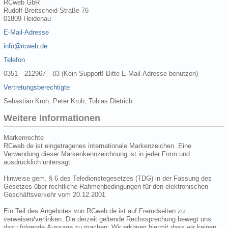
RCweb GbR
Rudolf-Breitscheid-Straße 76
01809 Heidenau
E-Mail-Adresse
info@rcweb.de
Telefon
0351 212967 83 (Kein Support! Bitte E-Mail-Adresse benutzen)
Vertretungsberechtigte
Sebastian Kroh, Peter Kroh, Tobias Dietrich
Weitere Informationen
Markenrechte
RCweb.de ist eingetragenes internationale Markenzeichen. Eine
Verwendung dieser Markenkennzeichnung ist in jeder Form und
ausdrücklich untersagt.
Hinweise gem. § 6 des Teledienstegesetzes (TDG) in der Fassung des
Gesetzes über rechtliche Rahmenbedingungen für den elektronischen
Geschäftsverkehr vom 20.12.2001
Ein Teil des Angebotes von RCweb.de ist auf Fremdseiten zu
verweisen/verlinken. Die derzeit geltende Rechssprechung bewegt uns
dazu folgende Aussage zu machen: Wir erklären hiermit dass wir keinen