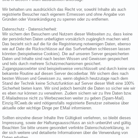
Wir behalten uns ausdrücklich das Recht vor, sowohl Inhalte als auch
registrierte Besucher nach eigenem Ermessen und ohne Angabe von
Gründen oder Vorankündigung zu sperren oder zu entfernen.
Datenschutz - Datensicherheit:
Wir sichern den Besuchern und Nutzern dieser Webseiten zu, dass keine
der persönlichen Daten unbefügten vorsätzlich zugänglich machen wird.
Das bezieht sich auf die für die Registrierung notwenigen Daten, ebenso
wie auf Date die Rückschlüsse auf das Surfverhalten schliessen lassen
könnten (beispielweise Cookies). Die auf unseren Server gespeicherten
Daten und Inhalte sind nach besten Wissen und Gewissen gespeichert
und teils durch mehrere Schutzmechanismen gesichert.
Zugangspasswörter sind beispielsweise verschlüsselt und durch keine uns
bekannte Routine auf diesen Server decodierbar. Wir sichern dies nach
besten Wissen und Gewissen zu, wenn obgleich heutzutage nach dem
Stand der Technik keine Schutzfunktion auf Server dieser Welt eine 100%
Sicherheit bieten kann. Wir sind jedoch bemüht die Daten so sicher wie wir
es eben nur können zu verwahren. Zudem sichern wir zu Ihre Daten bzw.
E-Mailadresse nicht zu Werbezwecken weiter zu geben (Spam-Mail).
Einzig RCweb.de wird nötigensfalls registrierte Benutzer zeitweise über
aktuelle oder wichtige Dinge per EMail informieren.
Sollten einzelne dieser Inhalte Ihre Gültigkeit verliehren, so bleibt dieses
Impressung, sowie der Haftungsausschluss an sich unberührt und gültig.
Beachten Sie bitte unsere gesondert verlinkte Datenschutzerklärung, in
der sich weitere und detailierte Informationen über die Verwendung von
Daten erhalten.