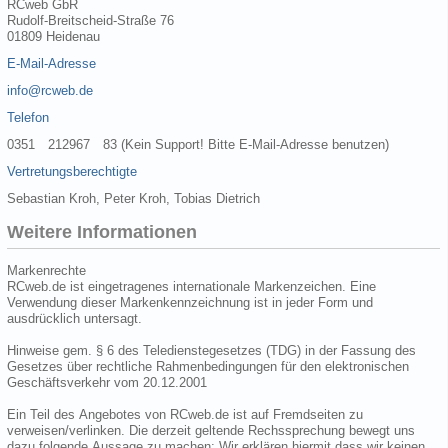
RCweb GbR
Rudolf-Breitscheid-Straße 76
01809 Heidenau
E-Mail-Adresse
info@rcweb.de
Telefon
0351 212967 83 (Kein Support! Bitte E-Mail-Adresse benutzen)
Vertretungsberechtigte
Sebastian Kroh, Peter Kroh, Tobias Dietrich
Weitere Informationen
Markenrechte
RCweb.de ist eingetragenes internationale Markenzeichen. Eine
Verwendung dieser Markenkennzeichnung ist in jeder Form und
ausdrücklich untersagt.
Hinweise gem. § 6 des Teledienstegesetzes (TDG) in der Fassung des
Gesetzes über rechtliche Rahmenbedingungen für den elektronischen
Geschäftsverkehr vom 20.12.2001
Ein Teil des Angebotes von RCweb.de ist auf Fremdseiten zu
verweisen/verlinken. Die derzeit geltende Rechssprechung bewegt uns
dazu folgende Aussage zu machen: Wir erklären hiermit dass wir keinen