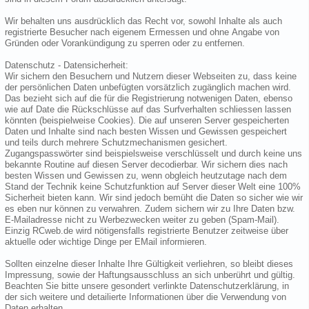
Wir behalten uns ausdrücklich das Recht vor, sowohl Inhalte als auch
registrierte Besucher nach eigenem Ermessen und ohne Angabe von
Gründen oder Vorankündigung zu sperren oder zu entfernen.
Datenschutz - Datensicherheit:
Wir sichern den Besuchern und Nutzern dieser Webseiten zu, dass keine
der persönlichen Daten unbefügten vorsätzlich zugänglich machen wird.
Das bezieht sich auf die für die Registrierung notwenigen Daten, ebenso
wie auf Date die Rückschlüsse auf das Surfverhalten schliessen lassen
könnten (beispielweise Cookies). Die auf unseren Server gespeicherten
Daten und Inhalte sind nach besten Wissen und Gewissen gespeichert
und teils durch mehrere Schutzmechanismen gesichert.
Zugangspasswörter sind beispielsweise verschlüsselt und durch keine uns
bekannte Routine auf diesen Server decodierbar. Wir sichern dies nach
besten Wissen und Gewissen zu, wenn obgleich heutzutage nach dem
Stand der Technik keine Schutzfunktion auf Server dieser Welt eine 100%
Sicherheit bieten kann. Wir sind jedoch bemüht die Daten so sicher wie wir
es eben nur können zu verwahren. Zudem sichern wir zu Ihre Daten bzw.
E-Mailadresse nicht zu Werbezwecken weiter zu geben (Spam-Mail).
Einzig RCweb.de wird nötigensfalls registrierte Benutzer zeitweise über
aktuelle oder wichtige Dinge per EMail informieren.
Sollten einzelne dieser Inhalte Ihre Gültigkeit verliehren, so bleibt dieses
Impressung, sowie der Haftungsausschluss an sich unberührt und gültig.
Beachten Sie bitte unsere gesondert verlinkte Datenschutzerklärung, in
der sich weitere und detailierte Informationen über die Verwendung von
Daten erhalten.