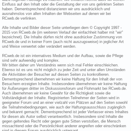
Einfluss auf den Inhalt oder die Gestaltung der von uns gelinkten Seiten
haben. Dementsprechend distanzieren wir uns ausdrücklich und
ausnahmslos von allen Inhalten der Webseiten auf denen wir bei
RCweb.de verlinken.
Alle Inhalte und Bilder dieser Seite unterliegen dem © Copyright 1997 -
2015 von RCweb.de (im weiteren Verlauf der einfachheit halber mit "wir"
bezeichnet). Die Inhalte dürfen nicht ohne ausdrücker Zustimmung von
RCweb.de und in keiner Form (auch nicht auszugsweise) in jeglicher Art
und Weise verwertet oder verändert werden.
RCweb.de ist ein internatives Medium und der Aufbau, sowie die Pflege
sind sehr aufwendig und komplex.
Wir bitten daher um Verständnis wenn sich mal Fehler einschleichen.
Ebenso ist es uns nicht möglich zu jeder Zeit und unter allen Umständen
die Aktivitäten der Besucher auf diesen Seiten zu konkrollieren.
Dementsprechend übernehmen wir keine Haftung für den Inhalt der von
Besuchern erzeigten Inhalte. Insbesondere übernehmen wir keine Haftung
für Äußerungen dritter im Diskussionsforum und Flohmarkt bei RCweb.de.
Auch übernehmen wir keine Gewähr für die Richtigkeit sowie die
Vollständigkeit der Inhalte. Registrierten Teilnehmer der Seiten wird in
geeigneter Forum und an einer vielzahl von Plätzen auf den Seiten sowohl
die Teilnahmebedingungen, wie auch der Haftungsausschluss zugänglich
und bekannt gemacht. Dementsprechend ist jeder Verfasser eines Inhaltes
für diesen als Autor selbst verantwortlich. Insbesondere sind Inhalte die
gegen geltendes Recht oder gegen gute Sitten verstoßen, die Mensch
missachtend oder die Persönlichkeit anderer angreifen oder einschränken
sind in diesem Forum ausdrücklich untersagt.