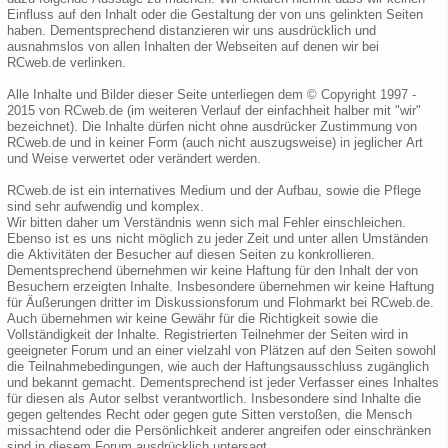
Einfluss auf den Inhalt oder die Gestaltung der von uns gelinkten Seiten
haben. Dementsprechend distanzieren wir uns ausdrücklich und
ausnahmslos von allen Inhalten der Webseiten auf denen wir bei
RCweb.de verlinken.
Alle Inhalte und Bilder dieser Seite unterliegen dem © Copyright 1997 -
2015 von RCweb.de (im weiteren Verlauf der einfachheit halber mit "wir"
bezeichnet). Die Inhalte dürfen nicht ohne ausdrücker Zustimmung von
RCweb.de und in keiner Form (auch nicht auszugsweise) in jeglicher Art
und Weise verwertet oder verändert werden.
RCweb.de ist ein internatives Medium und der Aufbau, sowie die Pflege
sind sehr aufwendig und komplex.
Wir bitten daher um Verständnis wenn sich mal Fehler einschleichen.
Ebenso ist es uns nicht möglich zu jeder Zeit und unter allen Umständen
die Aktivitäten der Besucher auf diesen Seiten zu konkrollieren.
Dementsprechend übernehmen wir keine Haftung für den Inhalt der von
Besuchern erzeigten Inhalte. Insbesondere übernehmen wir keine Haftung
für Äußerungen dritter im Diskussionsforum und Flohmarkt bei RCweb.de.
Auch übernehmen wir keine Gewähr für die Richtigkeit sowie die
Vollständigkeit der Inhalte. Registrierten Teilnehmer der Seiten wird in
geeigneter Forum und an einer vielzahl von Plätzen auf den Seiten sowohl
die Teilnahmebedingungen, wie auch der Haftungsausschluss zugänglich
und bekannt gemacht. Dementsprechend ist jeder Verfasser eines Inhaltes
für diesen als Autor selbst verantwortlich. Insbesondere sind Inhalte die
gegen geltendes Recht oder gegen gute Sitten verstoßen, die Mensch
missachtend oder die Persönlichkeit anderer angreifen oder einschränken
sind in diesem Forum ausdrücklich untersagt.