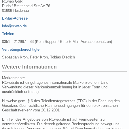
RCweb GbR
Rudolf-Breitscheid-Straße 76
01809 Heidenau
E-Mail-Adresse
info@rcweb.de
Telefon
0351 212967 83 (Kein Support! Bitte E-Mail-Adresse benutzen)
Vertretungsberechtigte
Sebastian Kroh, Peter Kroh, Tobias Dietrich
Weitere Informationen
Markenrechte
RCweb.de ist eingetragenes internationale Markenzeichen. Eine
Verwendung dieser Markenkennzeichnung ist in jeder Form und
ausdrücklich untersagt.
Hinweise gem. § 6 des Teledienstegesetzes (TDG) in der Fassung des
Gesetzes über rechtliche Rahmenbedingungen für den elektronischen
Geschäftsverkehr vom 20.12.2001
Ein Teil des Angebotes von RCweb.de ist auf Fremdseiten zu
verweisen/verlinken. Die derzeit geltende Rechssprechung bewegt uns
dazu folgende Aussage zu machen: Wir erklären hiermit dass wir keinen