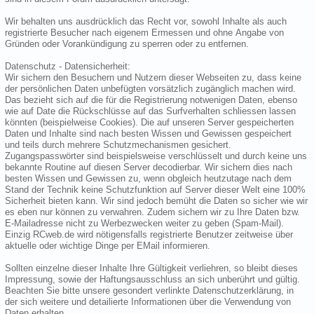
Wir behalten uns ausdrücklich das Recht vor, sowohl Inhalte als auch
registrierte Besucher nach eigenem Ermessen und ohne Angabe von
Gründen oder Vorankündigung zu sperren oder zu entfernen.
Datenschutz - Datensicherheit:
Wir sichern den Besuchern und Nutzern dieser Webseiten zu, dass keine
der persönlichen Daten unbefügten vorsätzlich zugänglich machen wird.
Das bezieht sich auf die für die Registrierung notwenigen Daten, ebenso
wie auf Date die Rückschlüsse auf das Surfverhalten schliessen lassen
könnten (beispielweise Cookies). Die auf unseren Server gespeicherten
Daten und Inhalte sind nach besten Wissen und Gewissen gespeichert
und teils durch mehrere Schutzmechanismen gesichert.
Zugangspasswörter sind beispielsweise verschlüsselt und durch keine uns
bekannte Routine auf diesen Server decodierbar. Wir sichern dies nach
besten Wissen und Gewissen zu, wenn obgleich heutzutage nach dem
Stand der Technik keine Schutzfunktion auf Server dieser Welt eine 100%
Sicherheit bieten kann. Wir sind jedoch bemüht die Daten so sicher wie wir
es eben nur können zu verwahren. Zudem sichern wir zu Ihre Daten bzw.
E-Mailadresse nicht zu Werbezwecken weiter zu geben (Spam-Mail).
Einzig RCweb.de wird nötigensfalls registrierte Benutzer zeitweise über
aktuelle oder wichtige Dinge per EMail informieren.
Sollten einzelne dieser Inhalte Ihre Gültigkeit verliehren, so bleibt dieses
Impressung, sowie der Haftungsausschluss an sich unberührt und gültig.
Beachten Sie bitte unsere gesondert verlinkte Datenschutzerklärung, in
der sich weitere und detailierte Informationen über die Verwendung von
Daten erhalten.