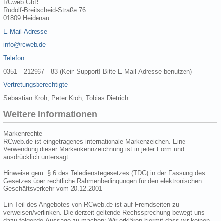
RCweb GbR
Rudolf-Breitscheid-Straße 76
01809 Heidenau
E-Mail-Adresse
info@rcweb.de
Telefon
0351 212967 83 (Kein Support! Bitte E-Mail-Adresse benutzen)
Vertretungsberechtigte
Sebastian Kroh, Peter Kroh, Tobias Dietrich
Weitere Informationen
Markenrechte
RCweb.de ist eingetragenes internationale Markenzeichen. Eine
Verwendung dieser Markenkennzeichnung ist in jeder Form und
ausdrücklich untersagt.
Hinweise gem. § 6 des Teledienstegesetzes (TDG) in der Fassung des
Gesetzes über rechtliche Rahmenbedingungen für den elektronischen
Geschäftsverkehr vom 20.12.2001
Ein Teil des Angebotes von RCweb.de ist auf Fremdseiten zu
verweisen/verlinken. Die derzeit geltende Rechssprechung bewegt uns
dazu folgende Aussage zu machen: Wir erklären hiermit dass wir keinen