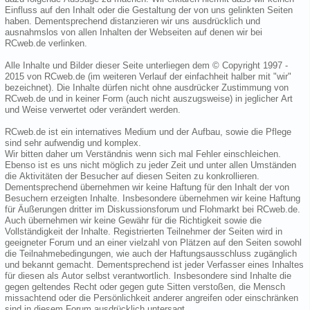
Einfluss auf den Inhalt oder die Gestaltung der von uns gelinkten Seiten
haben. Dementsprechend distanzieren wir uns ausdrücklich und
ausnahmslos von allen Inhalten der Webseiten auf denen wir bei
RCweb.de verlinken.
Alle Inhalte und Bilder dieser Seite unterliegen dem © Copyright 1997 -
2015 von RCweb.de (im weiteren Verlauf der einfachheit halber mit "wir"
bezeichnet). Die Inhalte dürfen nicht ohne ausdrücker Zustimmung von
RCweb.de und in keiner Form (auch nicht auszugsweise) in jeglicher Art
und Weise verwertet oder verändert werden.
RCweb.de ist ein internatives Medium und der Aufbau, sowie die Pflege
sind sehr aufwendig und komplex.
Wir bitten daher um Verständnis wenn sich mal Fehler einschleichen.
Ebenso ist es uns nicht möglich zu jeder Zeit und unter allen Umständen
die Aktivitäten der Besucher auf diesen Seiten zu konkrollieren.
Dementsprechend übernehmen wir keine Haftung für den Inhalt der von
Besuchern erzeigten Inhalte. Insbesondere übernehmen wir keine Haftung
für Äußerungen dritter im Diskussionsforum und Flohmarkt bei RCweb.de.
Auch übernehmen wir keine Gewähr für die Richtigkeit sowie die
Vollständigkeit der Inhalte. Registrierten Teilnehmer der Seiten wird in
geeigneter Forum und an einer vielzahl von Plätzen auf den Seiten sowohl
die Teilnahmebedingungen, wie auch der Haftungsausschluss zugänglich
und bekannt gemacht. Dementsprechend ist jeder Verfasser eines Inhaltes
für diesen als Autor selbst verantwortlich. Insbesondere sind Inhalte die
gegen geltendes Recht oder gegen gute Sitten verstoßen, die Mensch
missachtend oder die Persönlichkeit anderer angreifen oder einschränken
sind in diesem Forum ausdrücklich untersagt.