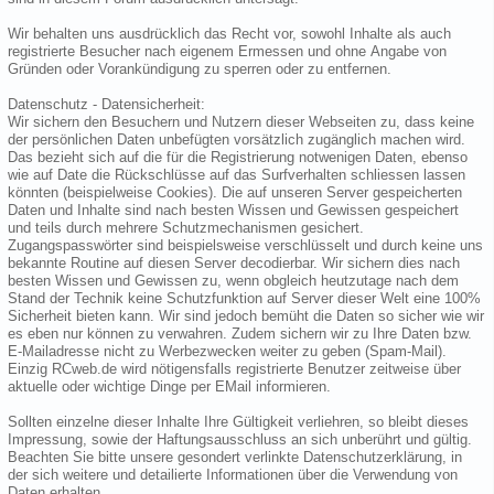
Wir behalten uns ausdrücklich das Recht vor, sowohl Inhalte als auch
registrierte Besucher nach eigenem Ermessen und ohne Angabe von
Gründen oder Vorankündigung zu sperren oder zu entfernen.
Datenschutz - Datensicherheit:
Wir sichern den Besuchern und Nutzern dieser Webseiten zu, dass keine
der persönlichen Daten unbefügten vorsätzlich zugänglich machen wird.
Das bezieht sich auf die für die Registrierung notwenigen Daten, ebenso
wie auf Date die Rückschlüsse auf das Surfverhalten schliessen lassen
könnten (beispielweise Cookies). Die auf unseren Server gespeicherten
Daten und Inhalte sind nach besten Wissen und Gewissen gespeichert
und teils durch mehrere Schutzmechanismen gesichert.
Zugangspasswörter sind beispielsweise verschlüsselt und durch keine uns
bekannte Routine auf diesen Server decodierbar. Wir sichern dies nach
besten Wissen und Gewissen zu, wenn obgleich heutzutage nach dem
Stand der Technik keine Schutzfunktion auf Server dieser Welt eine 100%
Sicherheit bieten kann. Wir sind jedoch bemüht die Daten so sicher wie wir
es eben nur können zu verwahren. Zudem sichern wir zu Ihre Daten bzw.
E-Mailadresse nicht zu Werbezwecken weiter zu geben (Spam-Mail).
Einzig RCweb.de wird nötigensfalls registrierte Benutzer zeitweise über
aktuelle oder wichtige Dinge per EMail informieren.
Sollten einzelne dieser Inhalte Ihre Gültigkeit verliehren, so bleibt dieses
Impressung, sowie der Haftungsausschluss an sich unberührt und gültig.
Beachten Sie bitte unsere gesondert verlinkte Datenschutzerklärung, in
der sich weitere und detailierte Informationen über die Verwendung von
Daten erhalten.