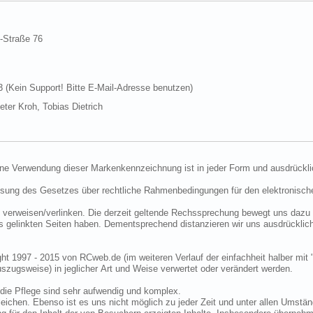
d-Straße 76
Kein Support! Bitte E-Mail-Adresse benutzen)
ter Kroh, Tobias Dietrich
ine Verwendung dieser Markenkennzeichnung ist in jeder Form und ausdrückli
ssung des Gesetzes über rechtliche Rahmenbedingungen für den elektronisc
 verweisen/verlinken. Die derzeit geltende Rechssprechung bewegt uns dazu 
uns gelinkten Seiten haben. Dementsprechend distanzieren wir uns ausdrückli
ght 1997 - 2015 von RCweb.de (im weiteren Verlauf der einfachheit halber mit 
zugsweise) in jeglicher Art und Weise verwertet oder verändert werden.
die Pflege sind sehr aufwendig und komplex.
eichen. Ebenso ist es uns nicht möglich zu jeder Zeit und unter allen Umstän