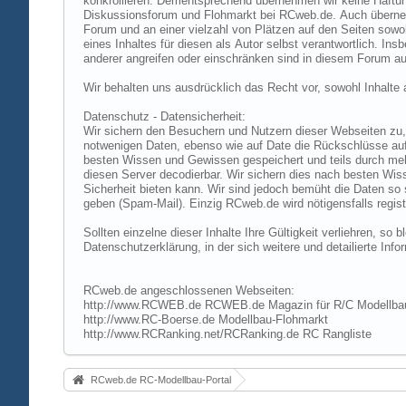
konkrollieren. Dementsprechend übernehmen wir keine Haftung
Diskussionsforum und Flohmarkt bei RCweb.de. Auch übernehmen
Forum und an einer vielzahl von Plätzen auf den Seiten sow
eines Inhaltes für diesen als Autor selbst verantwortlich. I
anderer angreifen oder einschränken sind in diesem Forum au
Wir behalten uns ausdrücklich das Recht vor, sowohl Inhalt
Datenschutz - Datensicherheit:
Wir sichern den Besuchern und Nutzern dieser Webseiten zu, 
notwenigen Daten, ebenso wie auf Date die Rückschlüsse auf 
besten Wissen und Gewissen gespeichert und teils durch me
diesen Server decodierbar. Wir sichern dies nach besten Wi
Sicherheit bieten kann. Wir sind jedoch bemüht die Daten so
geben (Spam-Mail). Einzig RCweb.de wird nötigensfalls registr
Sollten einzelne dieser Inhalte Ihre Gültigkeit verliehren, s
Datenschutzerklärung, in der sich weitere und detailierte In
RCweb.de angeschlossenen Webseiten:
http://www.RCWEB.de RCWEB.de Magazin für R/C Modellba
http://www.RC-Boerse.de Modellbau-Flohmarkt
http://www.RCRanking.net/RCRanking.de RC Rangliste
RCweb.de RC-Modellbau-Portal