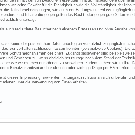
 für den Inhalt der von Besuchern erzeigten Inhalte. Insbesondere übernehme
 wir keine Gewähr für die Richtigkeit sowie die Vollständigkeit der Inhalte.
ohl die Teilnahmebedingungen, wie auch der Haftungsausschluss zugänglich 
nsbesondere sind Inhalte die gegen geltendes Recht oder gegen gute Sitten ve
sdrücklich untersagt.
e als auch registrierte Besucher nach eigenem Ermessen und ohne Angabe von
dass keine der persönlichen Daten unbefügten vorsätzlich zugänglich machen w
das Surfverhalten schliessen lassen könnten (beispielweise Cookies). Die a
hrere Schutzmechanismen gesichert. Zugangspasswörter sind beispielsweise 
ssen und Gewissen zu, wenn obgleich heutzutage nach dem Stand der Technik
 sicher wie wir es eben nur können zu verwahren. Zudem sichern wir zu Ihre
ierte Benutzer zeitweise über aktuelle oder wichtige Dinge per EMail informie
o bleibt dieses Impressung, sowie der Haftungsausschluss an sich unberührt und
formationen über die Verwendung von Daten erhalten.
u