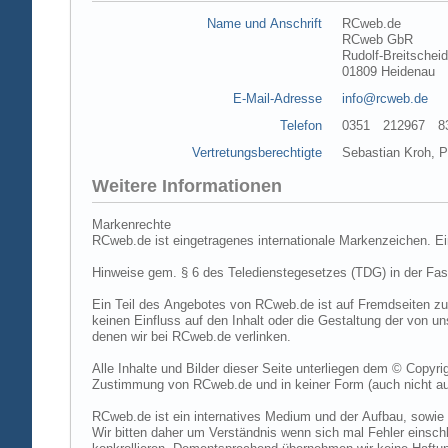
Name und Anschrift
RCweb.de
RCweb GbR
Rudolf-Breitschei
01809 Heidenau
E-Mail-Adresse
info@rcweb.de
Telefon
0351 212967 83 (
Vertretungsberechtigte
Sebastian Kroh, Pe
Weitere Informationen
Markenrechte
RCweb.de ist eingetragenes internationale Markenzeichen. E
Hinweise gem. § 6 des Teledienstegesetzes (TDG) in der Fa
Ein Teil des Angebotes von RCweb.de ist auf Fremdseiten zu
keinen Einfluss auf den Inhalt oder die Gestaltung der von 
denen wir bei RCweb.de verlinken.
Alle Inhalte und Bilder dieser Seite unterliegen dem © Copyri
Zustimmung von RCweb.de und in keiner Form (auch nicht aus
RCweb.de ist ein internatives Medium und der Aufbau, sowie 
Wir bitten daher um Verständnis wenn sich mal Fehler einschl