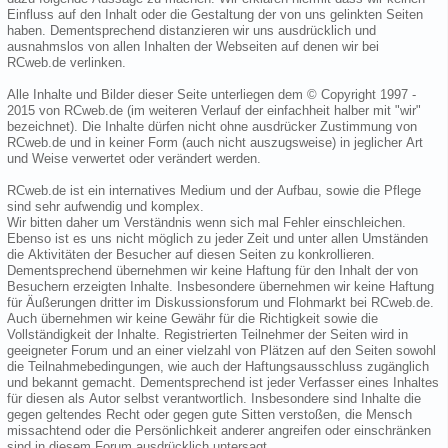
Einfluss auf den Inhalt oder die Gestaltung der von uns gelinkten Seiten
haben. Dementsprechend distanzieren wir uns ausdrücklich und
ausnahmslos von allen Inhalten der Webseiten auf denen wir bei
RCweb.de verlinken.
Alle Inhalte und Bilder dieser Seite unterliegen dem © Copyright 1997 -
2015 von RCweb.de (im weiteren Verlauf der einfachheit halber mit "wir"
bezeichnet). Die Inhalte dürfen nicht ohne ausdrücker Zustimmung von
RCweb.de und in keiner Form (auch nicht auszugsweise) in jeglicher Art
und Weise verwertet oder verändert werden.
RCweb.de ist ein internatives Medium und der Aufbau, sowie die Pflege
sind sehr aufwendig und komplex.
Wir bitten daher um Verständnis wenn sich mal Fehler einschleichen.
Ebenso ist es uns nicht möglich zu jeder Zeit und unter allen Umständen
die Aktivitäten der Besucher auf diesen Seiten zu konkrollieren.
Dementsprechend übernehmen wir keine Haftung für den Inhalt der von
Besuchern erzeigten Inhalte. Insbesondere übernehmen wir keine Haftung
für Äußerungen dritter im Diskussionsforum und Flohmarkt bei RCweb.de.
Auch übernehmen wir keine Gewähr für die Richtigkeit sowie die
Vollständigkeit der Inhalte. Registrierten Teilnehmer der Seiten wird in
geeigneter Forum und an einer vielzahl von Plätzen auf den Seiten sowohl
die Teilnahmebedingungen, wie auch der Haftungsausschluss zugänglich
und bekannt gemacht. Dementsprechend ist jeder Verfasser eines Inhaltes
für diesen als Autor selbst verantwortlich. Insbesondere sind Inhalte die
gegen geltendes Recht oder gegen gute Sitten verstoßen, die Mensch
missachtend oder die Persönlichkeit anderer angreifen oder einschränken
sind in diesem Forum ausdrücklich untersagt.