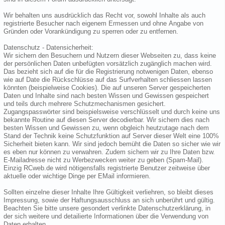
Wir behalten uns ausdrücklich das Recht vor, sowohl Inhalte als auch
registrierte Besucher nach eigenem Ermessen und ohne Angabe von
Gründen oder Vorankündigung zu sperren oder zu entfernen.
Datenschutz - Datensicherheit:
Wir sichern den Besuchern und Nutzern dieser Webseiten zu, dass keine
der persönlichen Daten unbefügten vorsätzlich zugänglich machen wird.
Das bezieht sich auf die für die Registrierung notwenigen Daten, ebenso
wie auf Date die Rückschlüsse auf das Surfverhalten schliessen lassen
könnten (beispielweise Cookies). Die auf unseren Server gespeicherten
Daten und Inhalte sind nach besten Wissen und Gewissen gespeichert
und teils durch mehrere Schutzmechanismen gesichert.
Zugangspasswörter sind beispielsweise verschlüsselt und durch keine uns
bekannte Routine auf diesen Server decodierbar. Wir sichern dies nach
besten Wissen und Gewissen zu, wenn obgleich heutzutage nach dem
Stand der Technik keine Schutzfunktion auf Server dieser Welt eine 100%
Sicherheit bieten kann. Wir sind jedoch bemüht die Daten so sicher wie wir
es eben nur können zu verwahren. Zudem sichern wir zu Ihre Daten bzw.
E-Mailadresse nicht zu Werbezwecken weiter zu geben (Spam-Mail).
Einzig RCweb.de wird nötigensfalls registrierte Benutzer zeitweise über
aktuelle oder wichtige Dinge per EMail informieren.
Sollten einzelne dieser Inhalte Ihre Gültigkeit verliehren, so bleibt dieses
Impressung, sowie der Haftungsausschluss an sich unberührt und gültig.
Beachten Sie bitte unsere gesondert verlinkte Datenschutzerklärung, in
der sich weitere und detailierte Informationen über die Verwendung von
Daten erhalten.