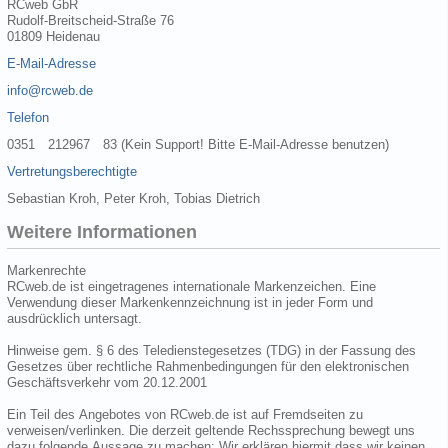
RCweb GbR
Rudolf-Breitscheid-Straße 76
01809 Heidenau
E-Mail-Adresse
info@rcweb.de
Telefon
0351 212967 83 (Kein Support! Bitte E-Mail-Adresse benutzen)
Vertretungsberechtigte
Sebastian Kroh, Peter Kroh, Tobias Dietrich
Weitere Informationen
Markenrechte
RCweb.de ist eingetragenes internationale Markenzeichen. Eine
Verwendung dieser Markenkennzeichnung ist in jeder Form und
ausdrücklich untersagt.
Hinweise gem. § 6 des Teledienstegesetzes (TDG) in der Fassung des
Gesetzes über rechtliche Rahmenbedingungen für den elektronischen
Geschäftsverkehr vom 20.12.2001
Ein Teil des Angebotes von RCweb.de ist auf Fremdseiten zu
verweisen/verlinken. Die derzeit geltende Rechssprechung bewegt uns
dazu folgende Aussage zu machen: Wir erklären hiermit dass wir keinen