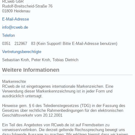
RCweb GbR
Rudolf-Breitscheid-Straße 76
01809 Heidenau
E-Mail-Adresse
info@rcweb.de
Telefon
0351 212967 83 (Kein Support! Bitte E-Mail-Adresse benutzen)
Vertretungsberechtigte
Sebastian Kroh, Peter Kroh, Tobias Dietrich
Weitere Informationen
Markenrechte
RCweb.de ist eingetragenes internationale Markenzeichen. Eine
Verwendung dieser Markenkennzeichnung ist in jeder Form und
ausdrücklich untersagt.
Hinweise gem. § 6 des Teledienstegesetzes (TDG) in der Fassung des
Gesetzes über rechtliche Rahmenbedingungen für den elektronischen
Geschäftsverkehr vom 20.12.2001
Ein Teil des Angebotes von RCweb.de ist auf Fremdseiten zu
verweisen/verlinken. Die derzeit geltende Rechssprechung bewegt uns
dazu folgende Aussage zu machen: Wir erklären hiermit dass wir keinen