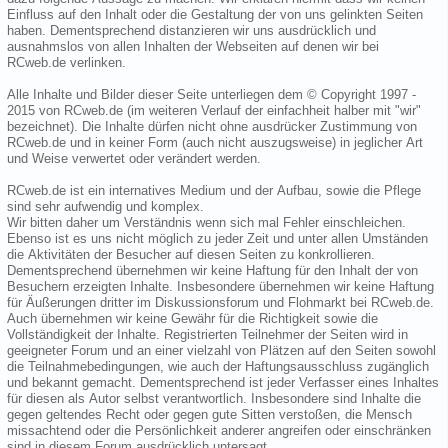
Einfluss auf den Inhalt oder die Gestaltung der von uns gelinkten Seiten
haben. Dementsprechend distanzieren wir uns ausdrücklich und
ausnahmslos von allen Inhalten der Webseiten auf denen wir bei
RCweb.de verlinken.
Alle Inhalte und Bilder dieser Seite unterliegen dem © Copyright 1997 -
2015 von RCweb.de (im weiteren Verlauf der einfachheit halber mit "wir"
bezeichnet). Die Inhalte dürfen nicht ohne ausdrücker Zustimmung von
RCweb.de und in keiner Form (auch nicht auszugsweise) in jeglicher Art
und Weise verwertet oder verändert werden.
RCweb.de ist ein internatives Medium und der Aufbau, sowie die Pflege
sind sehr aufwendig und komplex.
Wir bitten daher um Verständnis wenn sich mal Fehler einschleichen.
Ebenso ist es uns nicht möglich zu jeder Zeit und unter allen Umständen
die Aktivitäten der Besucher auf diesen Seiten zu konkrollieren.
Dementsprechend übernehmen wir keine Haftung für den Inhalt der von
Besuchern erzeigten Inhalte. Insbesondere übernehmen wir keine Haftung
für Äußerungen dritter im Diskussionsforum und Flohmarkt bei RCweb.de.
Auch übernehmen wir keine Gewähr für die Richtigkeit sowie die
Vollständigkeit der Inhalte. Registrierten Teilnehmer der Seiten wird in
geeigneter Forum und an einer vielzahl von Plätzen auf den Seiten sowohl
die Teilnahmebedingungen, wie auch der Haftungsausschluss zugänglich
und bekannt gemacht. Dementsprechend ist jeder Verfasser eines Inhaltes
für diesen als Autor selbst verantwortlich. Insbesondere sind Inhalte die
gegen geltendes Recht oder gegen gute Sitten verstoßen, die Mensch
missachtend oder die Persönlichkeit anderer angreifen oder einschränken
sind in diesem Forum ausdrücklich untersagt.