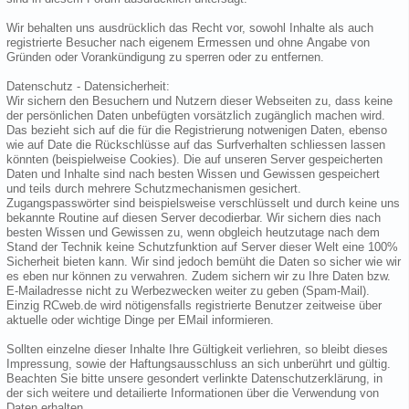
Wir behalten uns ausdrücklich das Recht vor, sowohl Inhalte als auch
registrierte Besucher nach eigenem Ermessen und ohne Angabe von
Gründen oder Vorankündigung zu sperren oder zu entfernen.
Datenschutz - Datensicherheit:
Wir sichern den Besuchern und Nutzern dieser Webseiten zu, dass keine
der persönlichen Daten unbefügten vorsätzlich zugänglich machen wird.
Das bezieht sich auf die für die Registrierung notwenigen Daten, ebenso
wie auf Date die Rückschlüsse auf das Surfverhalten schliessen lassen
könnten (beispielweise Cookies). Die auf unseren Server gespeicherten
Daten und Inhalte sind nach besten Wissen und Gewissen gespeichert
und teils durch mehrere Schutzmechanismen gesichert.
Zugangspasswörter sind beispielsweise verschlüsselt und durch keine uns
bekannte Routine auf diesen Server decodierbar. Wir sichern dies nach
besten Wissen und Gewissen zu, wenn obgleich heutzutage nach dem
Stand der Technik keine Schutzfunktion auf Server dieser Welt eine 100%
Sicherheit bieten kann. Wir sind jedoch bemüht die Daten so sicher wie wir
es eben nur können zu verwahren. Zudem sichern wir zu Ihre Daten bzw.
E-Mailadresse nicht zu Werbezwecken weiter zu geben (Spam-Mail).
Einzig RCweb.de wird nötigensfalls registrierte Benutzer zeitweise über
aktuelle oder wichtige Dinge per EMail informieren.
Sollten einzelne dieser Inhalte Ihre Gültigkeit verliehren, so bleibt dieses
Impressung, sowie der Haftungsausschluss an sich unberührt und gültig.
Beachten Sie bitte unsere gesondert verlinkte Datenschutzerklärung, in
der sich weitere und detailierte Informationen über die Verwendung von
Daten erhalten.